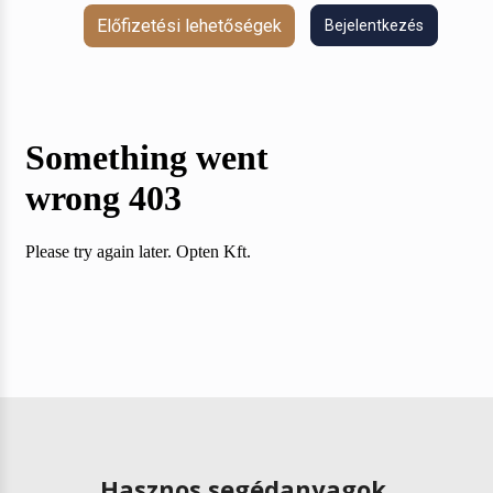
Előfizetési lehetőségek
Bejelentkezés
Hasznos segédanyagok