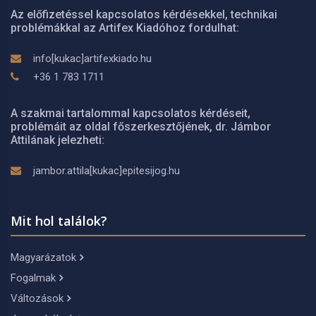
Az előfizetéssel kapcsolatos kérdésekkel, technikai
problémákkal az Artifex Kiadóhoz fordulhat:
info[kukac]artifexkiado.hu
+36 1 783 1711
A szakmai tartalommal kapcsolatos kérdéseit,
problémáit az oldal főszerkesztőjének, dr. Jámbor
Attilának jelezheti:
jambor.attila[kukac]epitesijog.hu
Mit hol találok?
Magyarázatok
Fogalmak
Változások