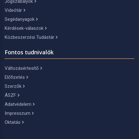
Jogszabályok
Videótár
Segédanyagok
Kérdések-válaszok
Közbeszerzési Tudástár
Fontos tudnivalók
Változásértesítő
Előfizetés
Szerzők
ÁSZF
Adatvédelem
Impresszum
Oktatás