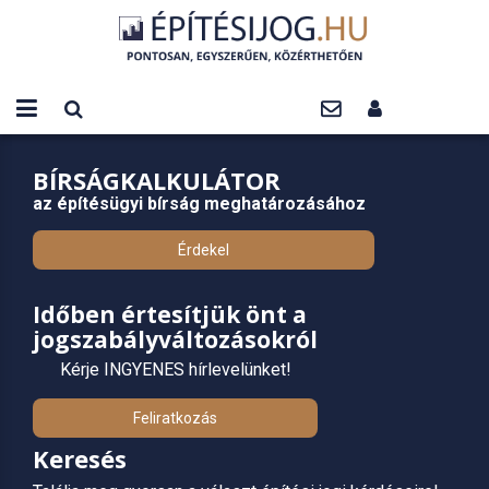
BÍRSÁGKALKULÁTOR
az építésügyi bírság meghatározásához
Érdekel
Időben értesítjük önt a
jogszabályváltozásokról
Kérje INGYENES hírlevelünket!
Feliratkozás
Keresés