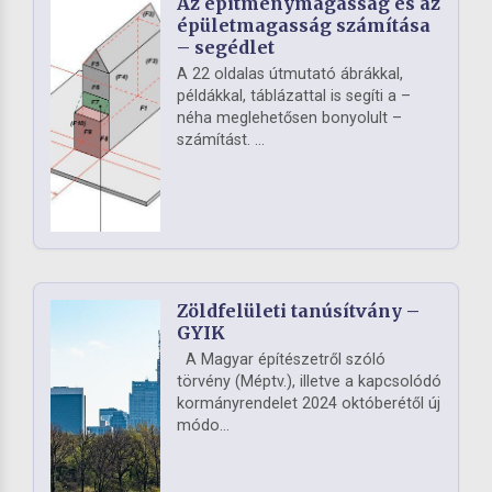
Az építménymagasság és az
épületmagasság számítása
– segédlet
A 22 oldalas útmutató ábrákkal,
példákkal, táblázattal is segíti a –
néha meglehetősen bonyolult –
számítást. ...
Zöldfelületi tanúsítvány –
GYIK
A Magyar építészetről szóló
törvény (Méptv.), illetve a kapcsolódó
kormányrendelet 2024 októberétől új
módo...