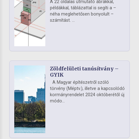
A 22 oldalas útmutató ábrákkal,
példákkal, táblázattal is segíti a –
néha meglehetősen bonyolult –
számítást. ...
Zöldfelületi tanúsítvány –
GYIK
A Magyar építészetről szóló
törvény (Méptv.), illetve a kapcsolódó
kormányrendelet 2024 októberétől új
módo...