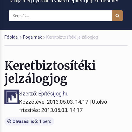
Találja meg gyorsan a választ építési jogi kérdéseire!
Főoldal
Fogalmak
Keretbiztosítéki jelzálogjog
Keretbiztosítéki
jelzálogjog
Szerző: Építésijog.hu
Közzétéve: 2013.05.03. 14:17 | Utolsó
frissítés: 2013.05.03. 14:17
Olvasási idő:
1 perc