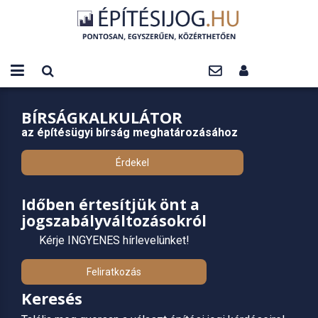
BÍRSÁGKALKULÁTOR
az építésügyi bírság meghatározásához
Érdekel
Időben értesítjük önt a
jogszabályváltozásokról
Kérje INGYENES hírlevelünket!
Feliratkozás
Keresés