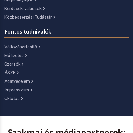
Segédanyagok
Kérdések-válaszok
Közbeszerzési Tudástár
Fontos tudnivalók
Változásértesítő
Előfizetés
Szerzők
ÁSZF
Adatvédelem
Impresszum
Oktatás
Szakmai és médiapartnerek: