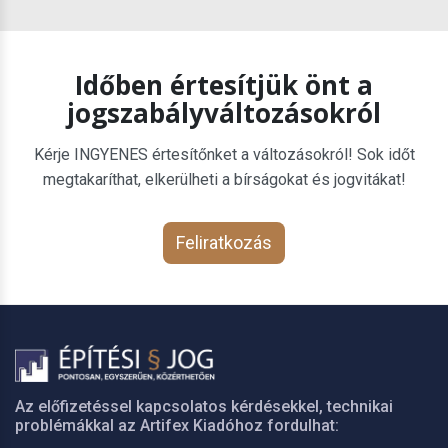
Időben értesítjük önt a
jogszabályváltozásokról
Kérje INGYENES értesítőnket a változásokról! Sok időt
megtakaríthat, elkerülheti a bírságokat és jogvitákat!
Feliratkozás
Az előfizetéssel kapcsolatos kérdésekkel, technikai
problémákkal az Artifex Kiadóhoz fordulhat: