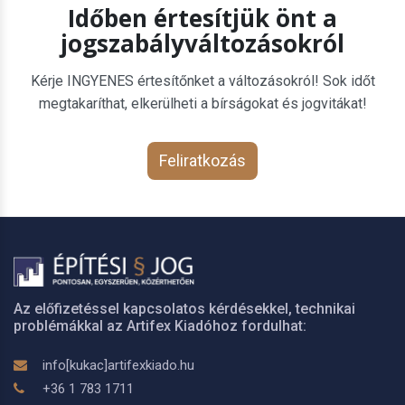
Időben értesítjük önt a
jogszabályváltozásokról
Kérje INGYENES értesítőnket a változásokról! Sok időt
megtakaríthat, elkerülheti a bírságokat és jogvitákat!
Feliratkozás
Az előfizetéssel kapcsolatos kérdésekkel, technikai
problémákkal az Artifex Kiadóhoz fordulhat:
info[kukac]artifexkiado.hu
+36 1 783 1711