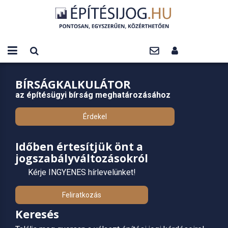
BÍRSÁGKALKULÁTOR
az építésügyi bírság meghatározásához
Érdekel
Időben értesítjük önt a
jogszabályváltozásokról
Kérje INGYENES hírlevelünket!
Feliratkozás
Keresés