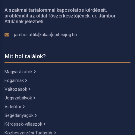
A szakmai tartalommal kapcsolatos kérdéseit,
problémáit az oldal főszerkesztőjének, dr. Jámbor
Attilának jelezheti:
jambor.attila[kukac]epitesijog.hu
Mit hol találok?
Magyarázatok
Fogalmak
Változások
Jogszabályok
Videótár
Segédanyagok
Kérdések-válaszok
Közbeszerzési Tudástár