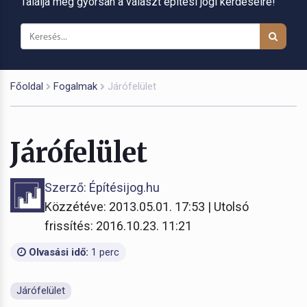
Találja meg gyorsan a választ építési jogi kérdéseire!
Főoldal
Fogalmak
Járófelület
Járófelület
Szerző: Építésijog.hu
Közzétéve: 2013.05.01. 17:53 | Utolsó
frissítés: 2016.10.23. 11:21
Olvasási idő:
1 perc
Járófelület