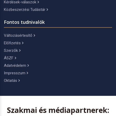
Kérdések-válaszok
Közbeszerzési Tudástár
Fontos tudnivalók
Változásértesítő
Előfizetés
Szerzők
ÁSZF
Adatvédelem
Impresszum
Oktatás
Szakmai és médiapartnerek: