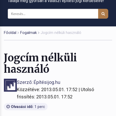
Találja meg gyorsan a választ építési jogi kérdéseire!
Főoldal
Fogalmak
Jogcím nélküli használó
Jogcím nélküli
használó
Szerző: Építésijog.hu
Közzétéve: 2013.05.01. 17:52 | Utolsó
frissítés: 2013.05.01. 17:52
Olvasási idő:
1 perc