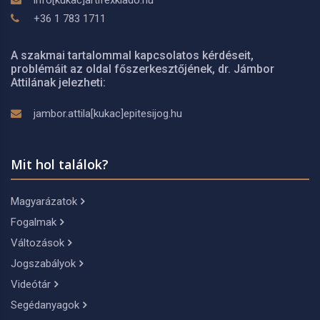
info[kukac]artifexkiado.hu
+36 1 783 1711
A szakmai tartalommal kapcsolatos kérdéseit,
problémáit az oldal főszerkesztőjének, dr. Jámbor
Attilának jelezheti:
jambor.attila[kukac]epitesijog.hu
Mit hol találok?
Magyarázatok
Fogalmak
Változások
Jogszabályok
Videótár
Segédanyagok