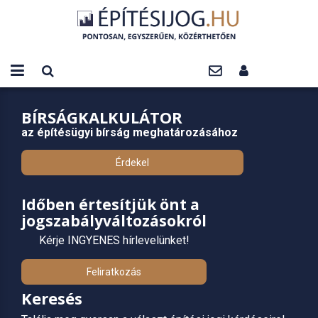
BÍRSÁGKALKULÁTOR
az építésügyi bírság meghatározásához
Érdekel
Időben értesítjük önt a
jogszabályváltozásokról
Kérje INGYENES hírlevelünket!
Feliratkozás
Keresés