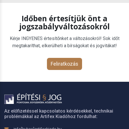
Időben értesítjük önt a
jogszabályváltozásokról
Kérje INGYENES értesítőnket a változásokról! Sok időt
megtakaríthat, elkerülheti a bírságokat és jogvitákat!
Feliratkozás
Az előfizetéssel kapcsolatos kérdésekkel, technikai
problémákkal az Artifex Kiadóhoz fordulhat: