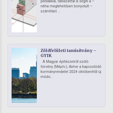
példákkal, táblázattal is segíti a –
néha meglehetősen bonyolult –
számítást. ...
Zöldfelületi tanúsítvány –
GYIK
A Magyar építészetről szóló
törvény (Méptv.), illetve a kapcsolódó
kormányrendelet 2024 októberétől új
módo...