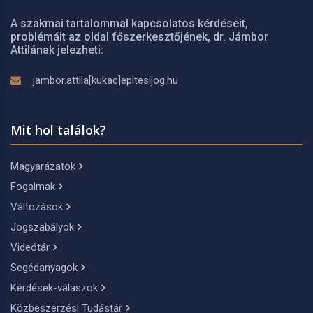
A szakmai tartalommal kapcsolatos kérdéseit,
problémáit az oldal főszerkesztőjének, dr. Jámbor
Attilának jelezheti:
jambor.attila[kukac]epitesijog.hu
Mit hol találok?
Magyarázatok
Fogalmak
Változások
Jogszabályok
Videótár
Segédanyagok
Kérdések-válaszok
Közbeszerzési Tudástár