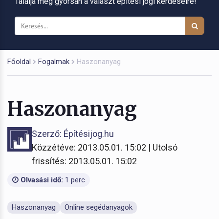
Találja meg gyorsan a választ építési jogi kérdéseire!
Főoldal
Fogalmak
Haszonanyag
Haszonanyag
Szerző: Építésijog.hu
Közzétéve: 2013.05.01. 15:02 | Utolsó
frissítés: 2013.05.01. 15:02
Olvasási idő:
1 perc
Haszonanyag
Online segédanyagok