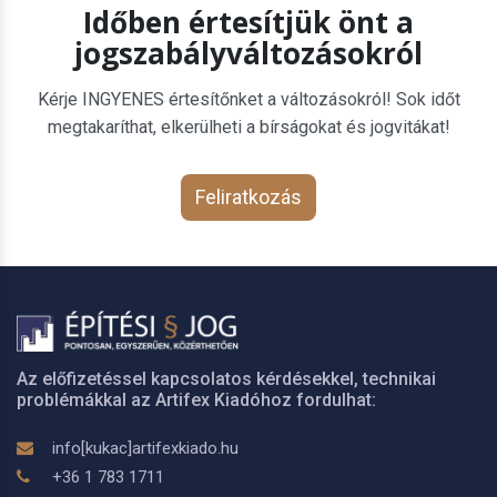
Időben értesítjük önt a
jogszabályváltozásokról
Kérje INGYENES értesítőnket a változásokról! Sok időt
megtakaríthat, elkerülheti a bírságokat és jogvitákat!
Feliratkozás
Az előfizetéssel kapcsolatos kérdésekkel, technikai
problémákkal az Artifex Kiadóhoz fordulhat:
info[kukac]artifexkiado.hu
+36 1 783 1711