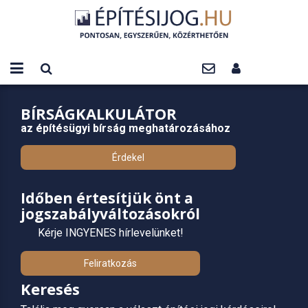
BÍRSÁGKALKULÁTOR
az építésügyi bírság meghatározásához
Érdekel
Időben értesítjük önt a
jogszabályváltozásokról
Kérje INGYENES hírlevelünket!
Feliratkozás
Keresés