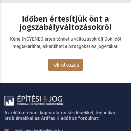
Időben értesítjük önt a
jogszabályváltozásokról
Kérje INGYENES értesítőnket a változásokról! Sok időt
megtakaríthat, elkerülheti a bírságokat és jogvitákat!
Feliratkozás
Az előfizetéssel kapcsolatos kérdésekkel, technikai
problémákkal az Artifex Kiadóhoz fordulhat: