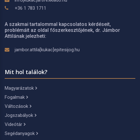
info[kukac]artifexkiado.hu
+36 1 783 1711
A szakmai tartalommal kapcsolatos kérdéseit,
problémáit az oldal főszerkesztőjének, dr. Jámbor
Attilának jelezheti:
jambor.attila[kukac]epitesijog.hu
Mit hol találok?
Magyarázatok
Fogalmak
Változások
Jogszabályok
Videótár
Segédanyagok