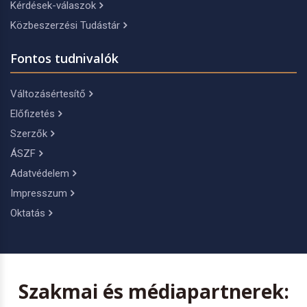
Kérdések-válaszok
Közbeszerzési Tudástár
Fontos tudnivalók
Változásértesítő
Előfizetés
Szerzők
ÁSZF
Adatvédelem
Impresszum
Oktatás
Szakmai és médiapartnerek: