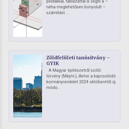
példákkal, táblázattal is segíti a –
néha meglehetősen bonyolult –
számítást. ...
Zöldfelületi tanúsítvány –
GYIK
A Magyar építészetről szóló
törvény (Méptv.), illetve a kapcsolódó
kormányrendelet 2024 októberétől új
módo...