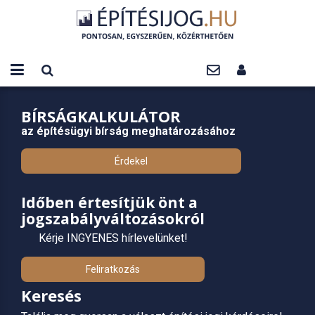
BÍRSÁGKALKULÁTOR
az építésügyi bírság meghatározásához
Érdekel
Időben értesítjük önt a
jogszabályváltozásokról
Kérje INGYENES hírlevelünket!
Feliratkozás
Keresés