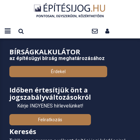
BÍRSÁGKALKULÁTOR
az építésügyi bírság meghatározásához
Érdekel
Időben értesítjük önt a
jogszabályváltozásokról
Kérje INGYENES hírlevelünket!
Feliratkozás
Keresés