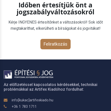
Időben értesítjük önt a
jogszabályváltozásokról
Kérje INGYENES értesítőnket a változásokról! Sok időt
megtakaríthat, elkerülheti a bírságokat és jogvitákat!
Feliratkozás
Az előfizetéssel kapcsolatos kérdésekkel, technikai
problémákkal az Artifex Kiadóhoz fordulhat:
info[kukac]artifexkiado.hu
+36 1 783 1711