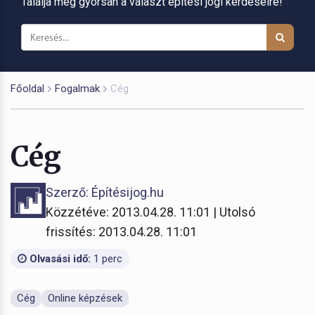
Találja meg gyorsan a választ építési jogi kérdéseire!
Főoldal
Fogalmak
Cég
Cég
Szerző: Építésijog.hu
Közzétéve: 2013.04.28. 11:01 | Utolsó
frissítés: 2013.04.28. 11:01
Olvasási idő:
1 perc
Cég
Online képzések