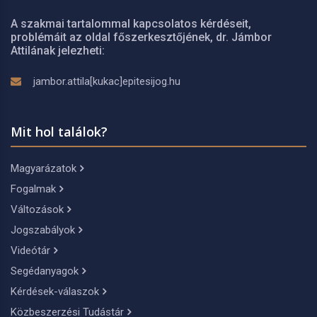
A szakmai tartalommal kapcsolatos kérdéseit,
problémáit az oldal főszerkesztőjének, dr. Jámbor
Attilának jelezheti:
jambor.attila[kukac]epitesijog.hu
Mit hol találok?
Magyarázatok
Fogalmak
Változások
Jogszabályok
Videótár
Segédanyagok
Kérdések-válaszok
Közbeszerzési Tudástár