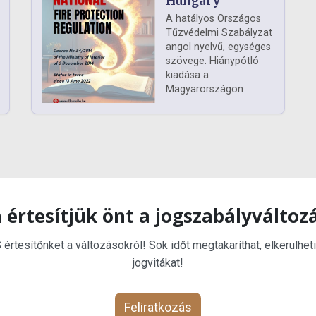
Hungary
A hatályos Országos
Tűzvédelmi Szabályzat
angol nyelvű, egységes
szövege. Hiánypótló
kiadása a
Magyarországon
 értesítjük önt a jogszabályváltoz
rtesítőnket a változásokról! Sok időt megtakaríthat, elkerülheti
jogvitákat!
Feliratkozás