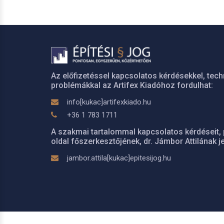
Az előfizetéssel kapcsolatos kérdésekkel, tech
problémákkal az Artifex Kiadóhoz fordulhat:
info[kukac]artifexkiado.hu
+36 1 783 1711
A szakmai tartalommal kapcsolatos kérdéseit, 
oldal főszerkesztőjének, dr. Jámbor Attilának je
jambor.attila[kukac]epitesijog.hu