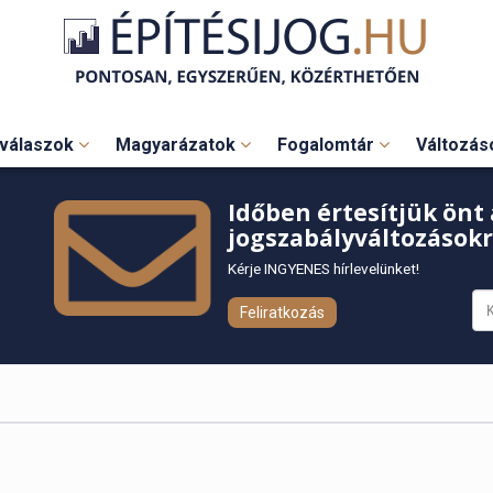
válaszok
Magyarázatok
Fogalomtár
Változá
Időben értesítjük önt 
jogszabályváltozásokr
Kérje INGYENES hírlevelünket!
Feliratkozás