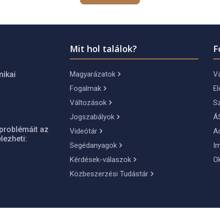
Mit hol találok?
F
Magyarázatok
Vá
nikai
Fogalmak
El
Változások
S
Jogszabályok
Á
problémáit az
Videótár
A
lezheti:
Segédanyagok
I
Kérdések-válaszok
O
Közbeszerzési Tudástár