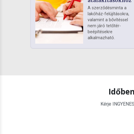
átalakításokhoz
A szerződésminta a
lakóház-felújításokra,
valamint a bővítéssel
nem járó tetőtér-
beépítésekre
alkalmazható.
Időben
Kérje INGYENES é