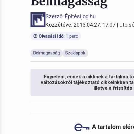
Belmagasság
Szerző: Építésijog.hu
Közzétéve: 2013.04.27. 17:07 | Utolsó
Olvasási idő:
1 perc
Belmagasság
Szaklapok
Figyelem, ennek a cikknek a tartalma töb
változásokról tájékoztató cikkeinkben ta
illetve a frissíté
A tartalom elé