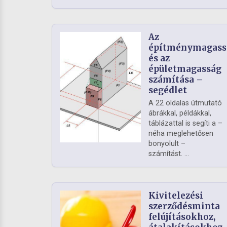
Az
építménymagass
és az
épületmagasság
számítása –
segédlet
A 22 oldalas útmutató
ábrákkal, példákkal,
táblázattal is segíti a –
néha meglehetősen
bonyolult –
számítást. ...
Kivitelezési
szerződésminta
felújításokhoz,