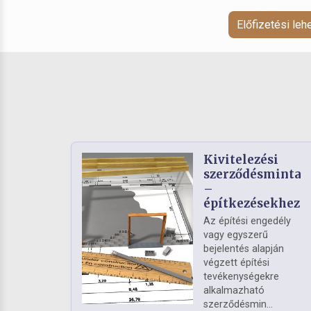
Előfizetési le
Kivitelezési
szerződésminta
–
építkezésekhez
Az építési engedély
vagy egyszerű
bejelentés alapján
végzett építési
tevékenységekre
alkalmazható
szerződésmin...