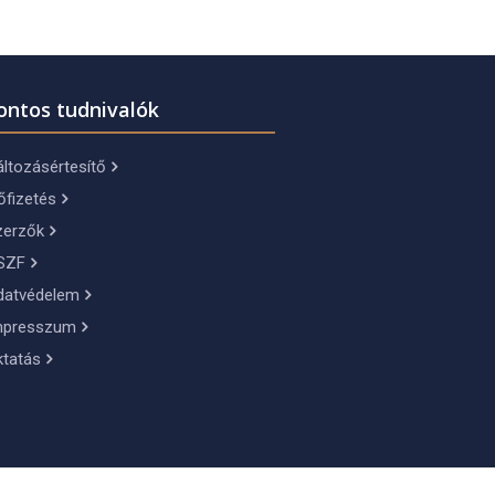
ontos tudnivalók
ltozásértesítő
őfizetés
zerzők
SZF
datvédelem
mpresszum
ktatás