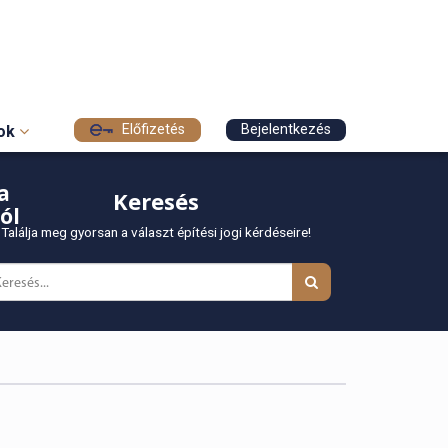
Előfizetés
Bejelentkezés
sok
a
Keresés
ól
Találja meg gyorsan a választ építési jogi kérdéseire!