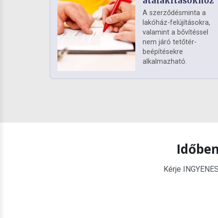
átalakításokhoz
A szerződésminta a
lakóház-felújításokra,
valamint a bővítéssel
nem járó tetőtér-
beépítésekre
alkalmazható.
Időben
Kérje INGYENES é