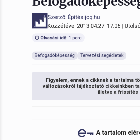
Befogadóképessé
Szerző: Építésijog.hu
Közzétéve: 2013.04.27. 17:06 | Utolsó
Olvasási idő:
1 perc
Befogadóképesség
Tervezési segédletek
Figyelem, ennek a cikknek a tartalma töb
változásokról tájékoztató cikkeinkben ta
illetve a frissíté
A tartalom elé