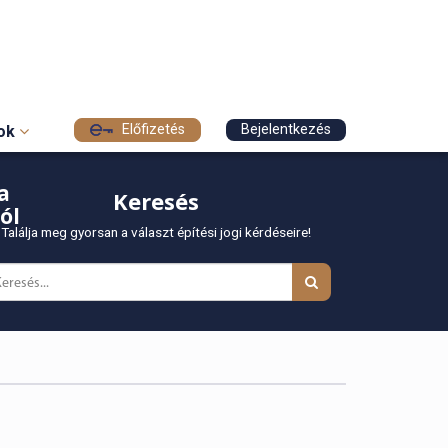
Előfizetés
Bejelentkezés
sok
a
Keresés
ól
Találja meg gyorsan a választ építési jogi kérdéseire!