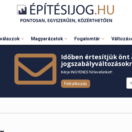
válaszok
Magyarázatok
Fogalomtár
Változá
Időben értesítjük önt 
jogszabályváltozásokr
Kérje INGYENES hírlevelünket!
Feliratkozás