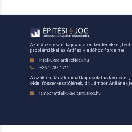
Az előfizetéssel kapcsolatos kérdésekkel, tech
problémákkal az Artifex Kiadóhoz fordulhat:
info[kukac]artifexkiado.hu
+36 1 783 1711
A szakmai tartalommal kapcsolatos kérdéseit, 
oldal főszerkesztőjének, dr. Jámbor Attilának je
jambor.attila[kukac]epitesijog.hu