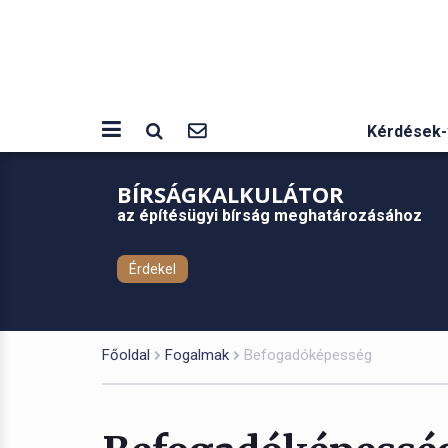
Kérdések-
BÍRSÁGKALKULÁTOR
az építésügyi bírság meghatározásához
Érdekel
Főoldal
Fogalmak
Befogadóképesség