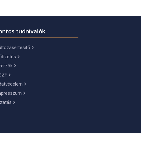
ontos tudnivalók
ltozásértesítő
őfizetés
zerzők
SZF
datvédelem
mpresszum
ktatás