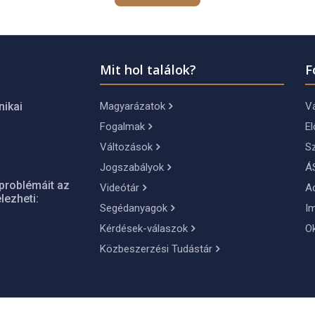
Mit hol találok?
F
Magyarázatok
Vá
nikai
Fogalmak
El
Változások
S
Jogszabályok
Á
problémáit az
Videótár
A
lezheti:
Segédanyagok
I
Kérdések-válaszok
O
Közbeszerzési Tudástár