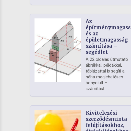
Az
építménymagass
és az
épületmagasság
számítása –
segédlet
A 22 oldalas útmutató
ábrákkal, példákkal,
táblázattal is segíti a –
néha meglehetősen
bonyolult –
számítást. ...
Kivitelezési
szerződésminta
felújításokhoz,