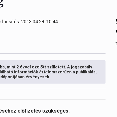
g
 frissítés: 2013.04.28. 10:44
b, mint 2 évvel ezelőtt született. A jogszabály-
lálható információk értelemszerűen a publikálás,
s időpontjában érvényesek.
réséhez előfizetés szükséges.