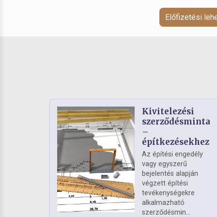
Előfizetési le
Kivitelezési
szerződésminta
–
építkezésekhez
Az építési engedély
vagy egyszerű
bejelentés alapján
végzett építési
tevékenységekre
alkalmazható
szerződésmin...