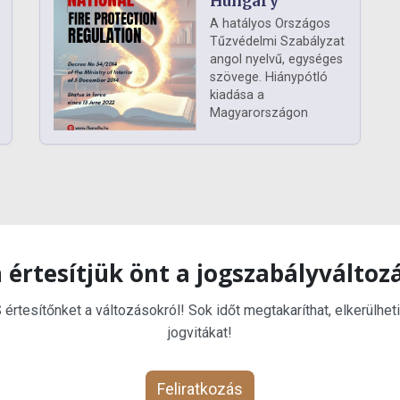
Hungary
A hatályos Országos
Tűzvédelmi Szabályzat
angol nyelvű, egységes
szövege. Hiánypótló
kiadása a
Magyarországon
 értesítjük önt a jogszabályváltoz
rtesítőnket a változásokról! Sok időt megtakaríthat, elkerülheti
jogvitákat!
Feliratkozás