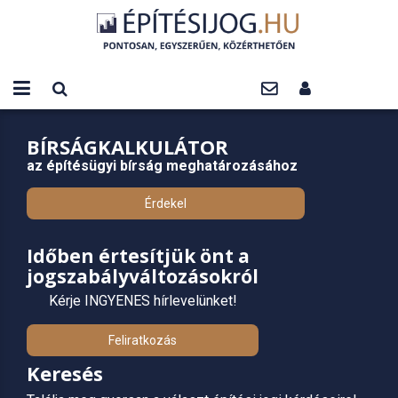
BÍRSÁGKALKULÁTOR
az építésügyi bírság meghatározásához
Érdekel
Időben értesítjük önt a
jogszabályváltozásokról
Kérje INGYENES hírlevelünket!
Feliratkozás
Keresés