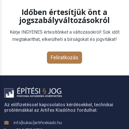
Időben értesítjük önt a
jogszabályváltozásokról
Kérje INGYENES értesítőnket a változásokról! Sok időt
megtakaríthat, elkerülheti a bírságokat és jogvitákat!
Feliratkozás
Az előfizetéssel kapcsolatos kérdésekkel, technikai
problémákkal az Artifex Kiadóhoz fordulhat:
info[kukac]artifexkiado.hu