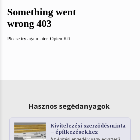
Hasznos segédanyagok
Kivitelezési szerződésminta
– építkezésekhez
Az építési engedély vagy egyszerű