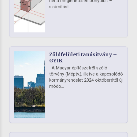
néha meglehetősen bonyolult –
számítást. ...
Zöldfelületi tanúsítvány –
GYIK
A Magyar építészetről szóló
törvény (Méptv.), illetve a kapcsolódó
kormányrendelet 2024 októberétől új
módo...