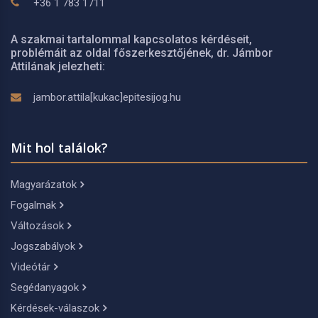
+36 1 783 1711
A szakmai tartalommal kapcsolatos kérdéseit,
problémáit az oldal főszerkesztőjének, dr. Jámbor
Attilának jelezheti:
jambor.attila[kukac]epitesijog.hu
Mit hol találok?
Magyarázatok
Fogalmak
Változások
Jogszabályok
Videótár
Segédanyagok
Kérdések-válaszok