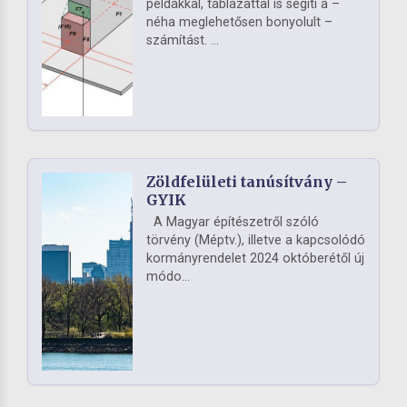
példákkal, táblázattal is segíti a –
néha meglehetősen bonyolult –
számítást. ...
Zöldfelületi tanúsítvány –
GYIK
A Magyar építészetről szóló
törvény (Méptv.), illetve a kapcsolódó
kormányrendelet 2024 októberétől új
módo...