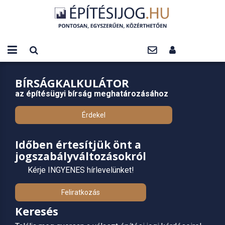
BÍRSÁGKALKULÁTOR
az építésügyi bírság meghatározásához
Érdekel
Időben értesítjük önt a
jogszabályváltozásokról
Kérje INGYENES hírlevelünket!
Feliratkozás
Keresés