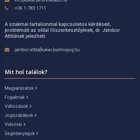
info[kukac]artifexkiado.hu
+36 1 783 1711
A szakmai tartalommal kapcsolatos kérdéseit,
problémáit az oldal főszerkesztőjének, dr. Jámbor
Attilának jelezheti:
jambor.attila[kukac]epitesijog.hu
Mit hol találok?
Magyarázatok
Fogalmak
Változások
Jogszabályok
Videótár
Segédanyagok