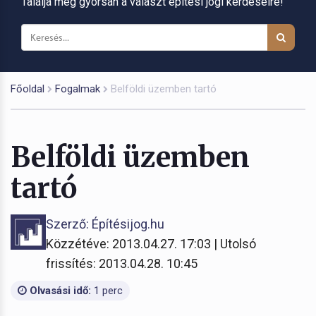
Találja meg gyorsan a választ építési jogi kérdéseire!
Főoldal
Fogalmak
Belföldi üzemben tartó
Belföldi üzemben
tartó
Szerző: Építésijog.hu
Közzétéve: 2013.04.27. 17:03 | Utolsó
frissítés: 2013.04.28. 10:45
Olvasási idő:
1 perc