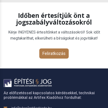
Időben értesítjük önt a
jogszabályváltozásokról
Kérje INGYENES értesítőnket a változásokról! Sok időt
megtakaríthat, elkerülheti a bírságokat és jogvitákat!
Feliratkozás
Az előfizetéssel kapcsolatos kérdésekkel, technikai
problémákkal az Artifex Kiadóhoz fordulhat: