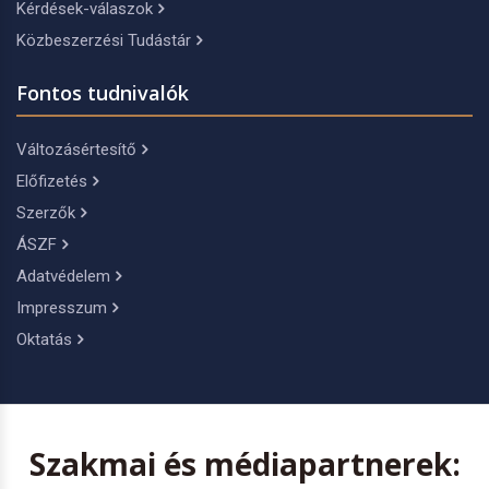
Kérdések-válaszok
Közbeszerzési Tudástár
Fontos tudnivalók
Változásértesítő
Előfizetés
Szerzők
ÁSZF
Adatvédelem
Impresszum
Oktatás
Szakmai és médiapartnerek: