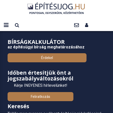
BÍRSÁGKALKULÁTOR
az építésügyi bírság meghatározásához
Érdekel
Időben értesítjük önt a
jogszabályváltozásokról
Kérje INGYENES hírlevelünket!
Feliratkozás
Keresés