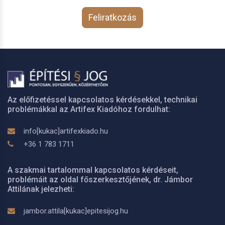
Feliratkozás
Az előfizetéssel kapcsolatos kérdésekkel, technikai
problémákkal az Artifex Kiadóhoz fordulhat:
info[kukac]artifexkiado.hu
+36 1 783 1711
A szakmai tartalommal kapcsolatos kérdéseit,
problémáit az oldal főszerkesztőjének, dr. Jámbor
Attilának jelezheti:
jambor.attila[kukac]epitesijog.hu