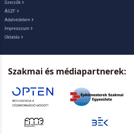
Szerzők
ÁSZF
Adatvédelem
Impresszum
Oktatás
Szakmai és médiapartnerek: