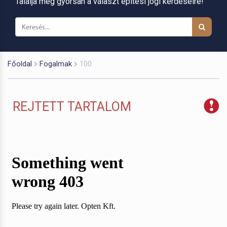
Találja meg gyorsan a választ építési jogi kérdéseire!
Főoldal
Fogalmak
100
REJTETT TARTALOM