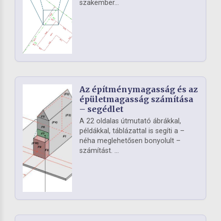
szakember...
Az építménymagasság és az
épületmagasság számítása
– segédlet
A 22 oldalas útmutató ábrákkal,
példákkal, táblázattal is segíti a –
néha meglehetősen bonyolult –
számítást. ...