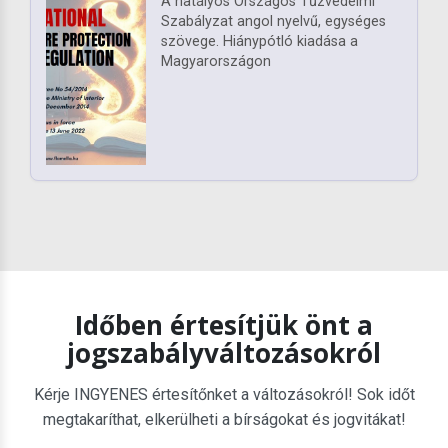
A hatályos Országos Tűzvédelmi
Szabályzat angol nyelvű, egységes
szövege. Hiánypótló kiadása a
Magyarországon
Időben értesítjük önt a
jogszabályváltozásokról
Kérje INGYENES értesítőnket a változásokról! Sok időt
megtakaríthat, elkerülheti a bírságokat és jogvitákat!