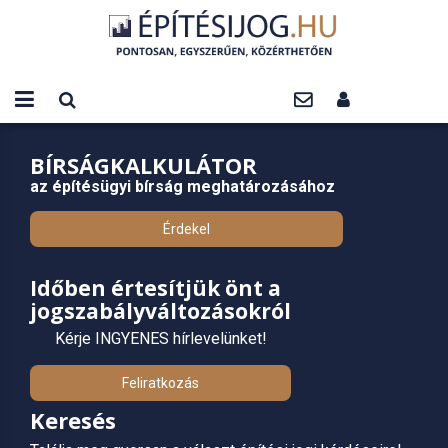
BÍRSÁGKALKULÁTOR
az építésügyi bírság meghatározásához
Érdekel
Időben értesítjük önt a
jogszabályváltozásokról
Kérje INGYENES hírlevelünket!
Feliratkozás
Keresés