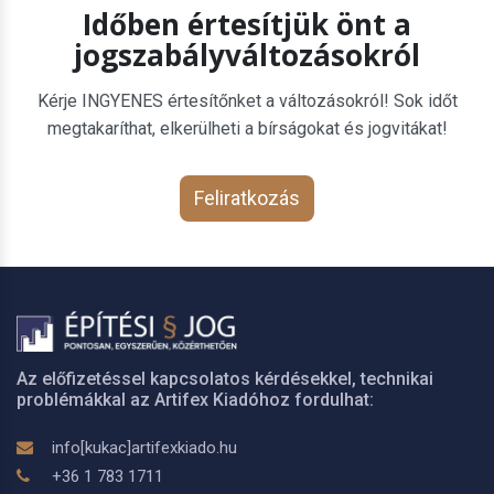
Időben értesítjük önt a
jogszabályváltozásokról
Kérje INGYENES értesítőnket a változásokról! Sok időt
megtakaríthat, elkerülheti a bírságokat és jogvitákat!
Feliratkozás
Az előfizetéssel kapcsolatos kérdésekkel, technikai
problémákkal az Artifex Kiadóhoz fordulhat:
info[kukac]artifexkiado.hu
+36 1 783 1711