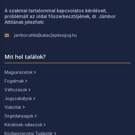
A szakmai tartalommal kapcsolatos kérdéseit,
problémáit az oldal főszerkesztőjének, dr. Jámbor
Attilának jelezheti:
jambor.attila[kukac]epitesijog.hu
Mit hol találok?
Magyarázatok
Fogalmak
Változások
Jogszabályok
Videótár
Segédanyagok
Kérdések-válaszok
Közbeszerzési Tudástár