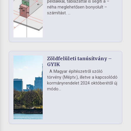
példákkal, táblázattal is segíti a –
néha meglehetősen bonyolult –
számítást. ...
Zöldfelületi tanúsítvány –
GYIK
A Magyar építészetről szóló
törvény (Méptv.), illetve a kapcsolódó
kormányrendelet 2024 októberétől új
módo...