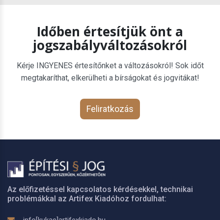
Időben értesítjük önt a
jogszabályváltozásokról
Kérje INGYENES értesítőnket a változásokról! Sok időt
megtakaríthat, elkerülheti a bírságokat és jogvitákat!
Feliratkozás
Az előfizetéssel kapcsolatos kérdésekkel, technikai
problémákkal az Artifex Kiadóhoz fordulhat: