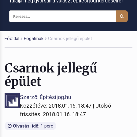
Találja meg gyorsan a választ építési jogi kérdéseire!
Főoldal
Fogalmak
Csarnok jellegű épület
Csarnok jellegű
épület
Szerző: Építésijog.hu
Közzétéve: 2018.01.16. 18:47 | Utolsó
frissítés: 2018.01.16. 18:47
Olvasási idő:
1 perc