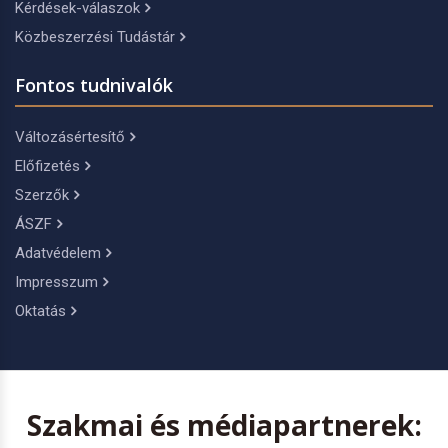
Kérdések-válaszok
Közbeszerzési Tudástár
Fontos tudnivalók
Változásértesítő
Előfizetés
Szerzők
ÁSZF
Adatvédelem
Impresszum
Oktatás
Szakmai és médiapartnerek: