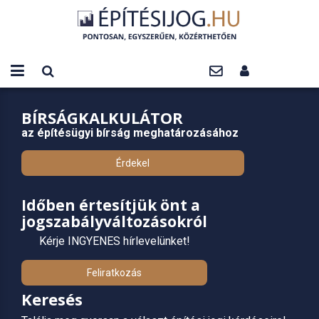
BÍRSÁGKALKULÁTOR
az építésügyi bírság meghatározásához
Érdekel
Időben értesítjük önt a
jogszabályváltozásokról
Kérje INGYENES hírlevelünket!
Feliratkozás
Keresés