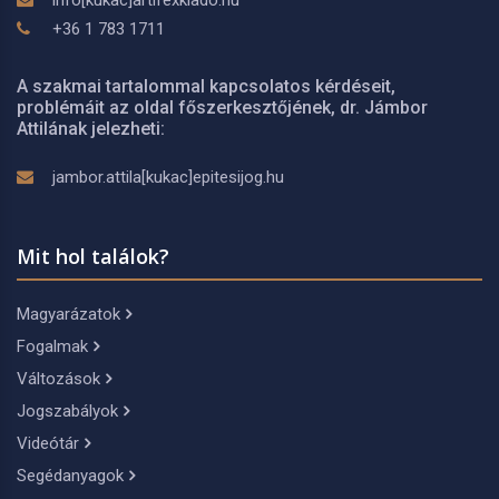
info[kukac]artifexkiado.hu
+36 1 783 1711
A szakmai tartalommal kapcsolatos kérdéseit,
problémáit az oldal főszerkesztőjének, dr. Jámbor
Attilának jelezheti:
jambor.attila[kukac]epitesijog.hu
Mit hol találok?
Magyarázatok
Fogalmak
Változások
Jogszabályok
Videótár
Segédanyagok