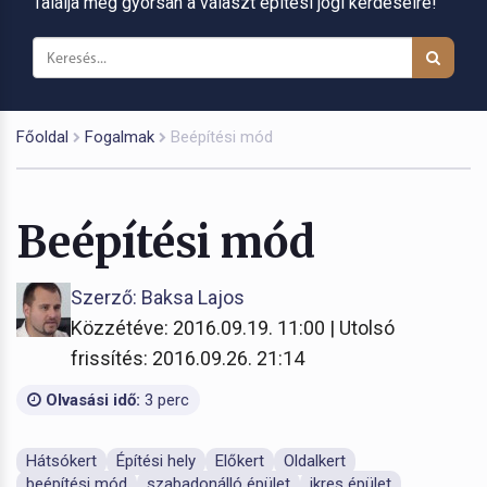
Találja meg gyorsan a választ építési jogi kérdéseire!
Főoldal
Fogalmak
Beépítési mód
Beépítési mód
Szerző: Baksa Lajos
Közzétéve: 2016.09.19. 11:00 | Utolsó
frissítés: 2016.09.26. 21:14
Olvasási idő:
3 perc
Hátsókert
Építési hely
Előkert
Oldalkert
beépítési mód
szabadonálló épület
ikres épület