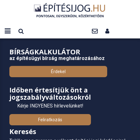
BÍRSÁGKALKULÁTOR
az építésügyi bírság meghatározásához
Érdekel
Időben értesítjük önt a
jogszabályváltozásokról
Kérje INGYENES hírlevelünket!
Feliratkozás
Keresés