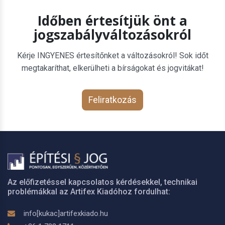
Időben értesítjük önt a
jogszabályváltozásokról
Kérje INGYENES értesítőnket a változásokról! Sok időt
megtakaríthat, elkerülheti a bírságokat és jogvitákat!
Feliratkozás
Az előfizetéssel kapcsolatos kérdésekkel, technikai
problémákkal az Artifex Kiadóhoz fordulhat:
info[kukac]artifexkiado.hu