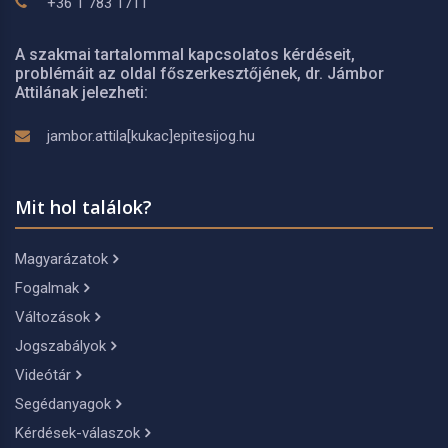
+36 1 783 1711
A szakmai tartalommal kapcsolatos kérdéseit,
problémáit az oldal főszerkesztőjének, dr. Jámbor
Attilának jelezheti:
jambor.attila[kukac]epitesijog.hu
Mit hol találok?
Magyarázatok
Fogalmak
Változások
Jogszabályok
Videótár
Segédanyagok
Kérdések-válaszok