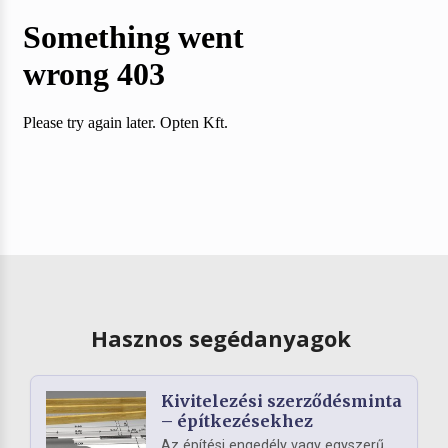
Hasznos segédanyagok
Kivitelezési szerződésminta
– építkezésekhez
Az építési engedély vagy egyszerű