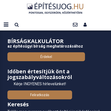
BÍRSÁGKALKULÁTOR
az építésügyi bírság meghatározásához
Érdekel
Időben értesítjük önt a
jogszabályváltozásokról
Kérje INGYENES hírlevelünket!
Feliratkozás
Keresés