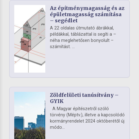
Az építménymagasság és az
épületmagasság számítása
– segédlet
A 22 oldalas útmutató ábrákkal,
példákkal, táblázattal is segíti a –
néha meglehetősen bonyolult –
számítást. ...
Zöldfelületi tanúsítvány –
GYIK
A Magyar építészetről szóló
törvény (Méptv.), illetve a kapcsolódó
kormányrendelet 2024 októberétől új
módo...