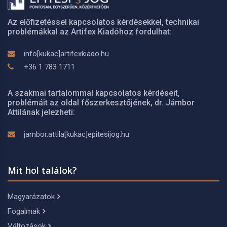
Az előfizetéssel kapcsolatos kérdésekkel, technikai
problémákkal az Artifex Kiadóhoz fordulhat:
info[kukac]artifexkiado.hu
+36 1 783 1711
A szakmai tartalommal kapcsolatos kérdéseit,
problémáit az oldal főszerkesztőjének, dr. Jámbor
Attilának jelezheti:
jambor.attila[kukac]epitesijog.hu
Mit hol találok?
Magyarázatok
Fogalmak
Változások