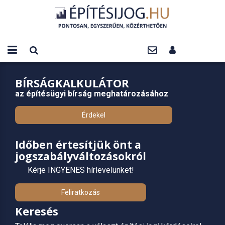
BÍRSÁGKALKULÁTOR
az építésügyi bírság meghatározásához
Érdekel
Időben értesítjük önt a
jogszabályváltozásokról
Kérje INGYENES hírlevelünket!
Feliratkozás
Keresés