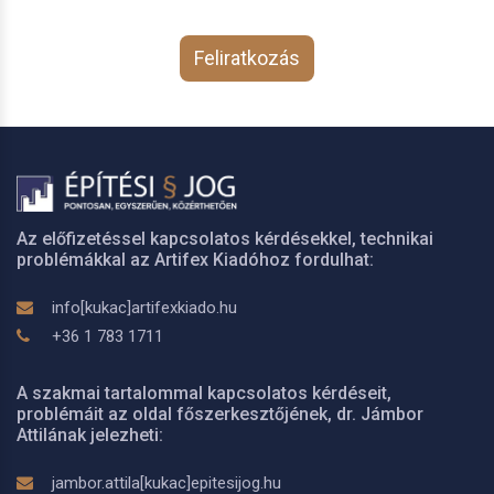
Feliratkozás
Az előfizetéssel kapcsolatos kérdésekkel, technikai
problémákkal az Artifex Kiadóhoz fordulhat:
info[kukac]artifexkiado.hu
+36 1 783 1711
A szakmai tartalommal kapcsolatos kérdéseit,
problémáit az oldal főszerkesztőjének, dr. Jámbor
Attilának jelezheti:
jambor.attila[kukac]epitesijog.hu