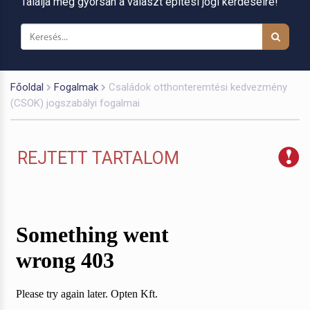
Találja meg gyorsan a választ építési jogi kérdéseire!
Főoldal
Fogalmak
Családok otthonteremtési kedvezmény
(CSOK) jogszabályi fogalmai
REJTETT TARTALOM