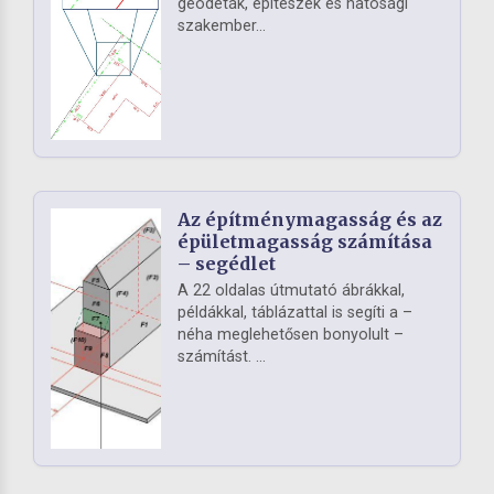
geodéták, építészek és hatósági
szakember...
Az építménymagasság és az
épületmagasság számítása
– segédlet
A 22 oldalas útmutató ábrákkal,
példákkal, táblázattal is segíti a –
néha meglehetősen bonyolult –
számítást. ...