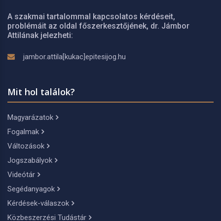
A szakmai tartalommal kapcsolatos kérdéseit,
problémáit az oldal főszerkesztőjének, dr. Jámbor
Attilának jelezheti:
jambor.attila[kukac]epitesijog.hu
Mit hol találok?
Magyarázatok
Fogalmak
Változások
Jogszabályok
Videótár
Segédanyagok
Kérdések-válaszok
Közbeszerzési Tudástár