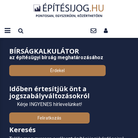
BÍRSÁGKALKULÁTOR
az építésügyi bírság meghatározásához
Érdekel
Időben értesítjük önt a
jogszabályváltozásokról
Kérje INGYENES hírlevelünket!
Feliratkozás
Keresés