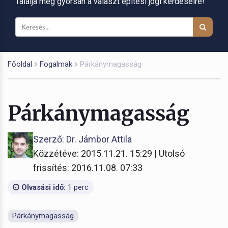
Találja meg gyorsan a választ építési jogi kérdéseire!
Főoldal
Fogalmak
Párkánymagasság
Párkánymagasság
Szerző: Dr. Jámbor Attila
Közzétéve: 2015.11.21. 15:29 | Utolsó
frissítés: 2016.11.08. 07:33
Olvasási idő:
1 perc
Párkánymagasság