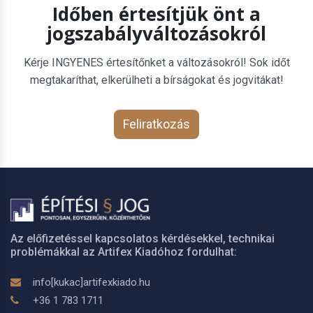
Időben értesítjük önt a
jogszabályváltozásokról
Kérje INGYENES értesítőnket a változásokról! Sok időt
megtakaríthat, elkerülheti a bírságokat és jogvitákat!
Feliratkozás
Az előfizetéssel kapcsolatos kérdésekkel, technikai
problémákkal az Artifex Kiadóhoz fordulhat:
info[kukac]artifexkiado.hu
+36 1 783 1711