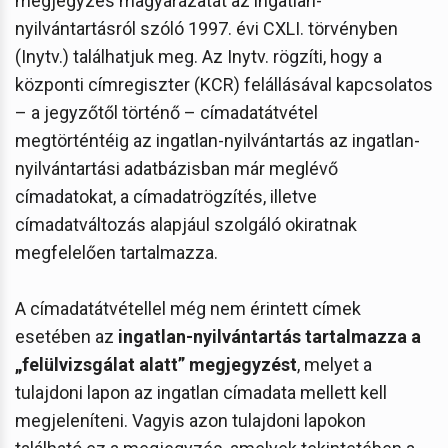
megjegyzés magyarázatát az ingatlan-
nyilvántartásról szóló 1997. évi CXLI. törvényben
(Inytv.) találhatjuk meg. Az Inytv. rögzíti, hogy a
központi címregiszter (KCR) felállásával kapcsolatos
– a jegyzőtől történő – címadatátvétel
megtörténtéig az ingatlan-nyilvántartás az ingatlan-
nyilvántartási adatbázisban már meglévő
címadatokat, a címadatrögzítés, illetve
címadatváltozás alapjául szolgáló okiratnak
megfelelően tartalmazza.
A címadatátvétellel még nem érintett címek
esetében az
ingatlan-nyilvántartás tartalmazza a
„felülvizsgálat alatt” megjegyzést
, melyet a
tulajdoni lapon az ingatlan címadata mellett kell
megjeleníteni. Vagyis azon tulajdoni lapokon