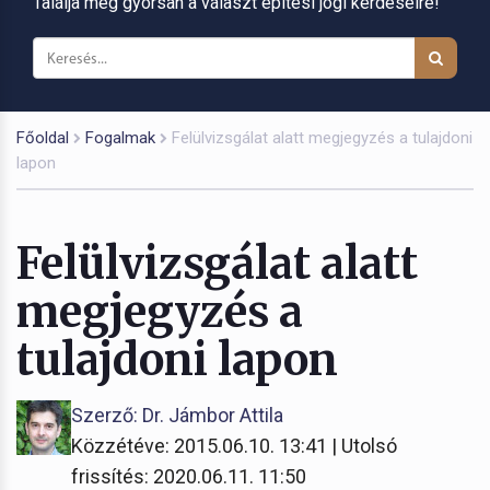
Találja meg gyorsan a választ építési jogi kérdéseire!
Főoldal
Fogalmak
Felülvizsgálat alatt megjegyzés a tulajdoni
lapon
Felülvizsgálat alatt
megjegyzés a
tulajdoni lapon
Szerző: Dr. Jámbor Attila
Közzétéve: 2015.06.10. 13:41 | Utolsó
frissítés: 2020.06.11. 11:50