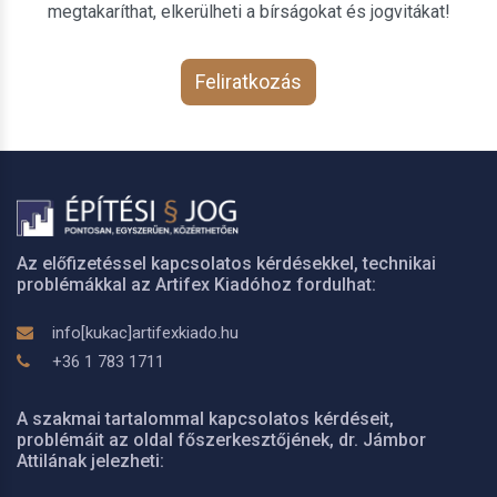
megtakaríthat, elkerülheti a bírságokat és jogvitákat!
Feliratkozás
Az előfizetéssel kapcsolatos kérdésekkel, technikai
problémákkal az Artifex Kiadóhoz fordulhat:
info[kukac]artifexkiado.hu
+36 1 783 1711
A szakmai tartalommal kapcsolatos kérdéseit,
problémáit az oldal főszerkesztőjének, dr. Jámbor
Attilának jelezheti: