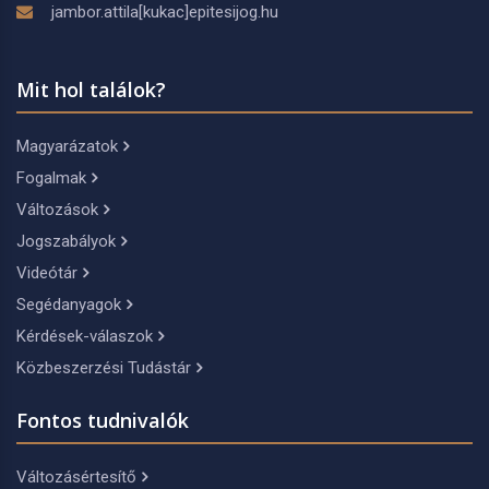
jambor.attila[kukac]epitesijog.hu
Mit hol találok?
Magyarázatok
Fogalmak
Változások
Jogszabályok
Videótár
Segédanyagok
Kérdések-válaszok
Közbeszerzési Tudástár
Fontos tudnivalók
Változásértesítő