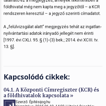
található ez a megjegyzés, amelyek tekintetében a
földhivatal még nem kapta meg a jegyzőtől – a KCR
rendszeren keresztül – a jegyző szerinti címadatot.
A „felülvizsgálat alatt” megjegyzés tehát az ingatlan-
nyilvántartási adatok irányadó jellegét nem érinti
[1997. évi CXLI. 95. § (1)-(3) bek.; 2014. évi XCIII. tv.
13. §].
Kapcsolódó cikkek:
04.1. A Központi Címregiszter (KCR) és
a földhivatalok kapcsolata »
Szerző: Építésijog.hu