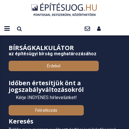
BÍRSÁGKALKULÁTOR
az építésügyi bírság meghatározásához
Érdekel
Időben értesítjük önt a
jogszabályváltozásokról
Kérje INGYENES hírlevelünket!
Feliratkozás
Keresés