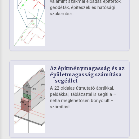
valamint szakmai előadás építtetők,
geodéták, építészek és hatósági
szakember...
Az építménymagasság és az
épületmagasság számítása
– segédlet
A 22 oldalas útmutató ábrákkal,
példákkal, táblázattal is segíti a –
néha meglehetősen bonyolult –
számítást. ...