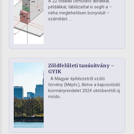
A 22 oldalas útmutató ábrákkal,
példákkal, táblázattal is segíti a –
néha meglehetősen bonyolult –
számítást. ...
Zöldfelületi tanúsítvány –
GYIK
A Magyar építészetről szóló
törvény (Méptv.), illetve a kapcsolódó
kormányrendelet 2024 októberétől új
módo...