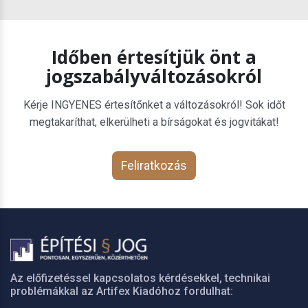
Időben értesítjük önt a
jogszabályváltozásokról
Kérje INGYENES értesítőnket a változásokról! Sok időt
megtakaríthat, elkerülheti a bírságokat és jogvitákat!
Feliratkozás
Az előfizetéssel kapcsolatos kérdésekkel, technikai
problémákkal az Artifex Kiadóhoz fordulhat: