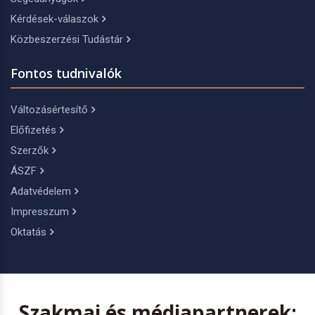
Kérdések-válaszok
Közbeszerzési Tudástár
Fontos tudnivalók
Változásértesítő
Előfizetés
Szerzők
ÁSZF
Adatvédelem
Impresszum
Oktatás
Szakmai és médiapartnerek: