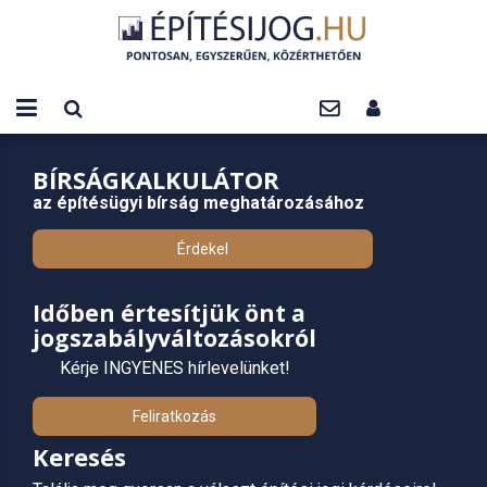
BÍRSÁGKALKULÁTOR
az építésügyi bírság meghatározásához
Érdekel
Időben értesítjük önt a
jogszabályváltozásokról
Kérje INGYENES hírlevelünket!
Feliratkozás
Keresés