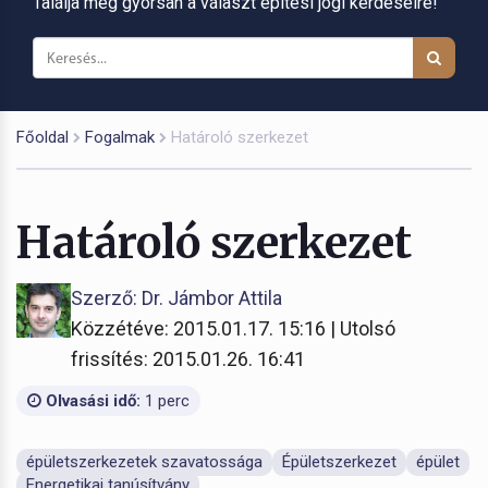
Találja meg gyorsan a választ építési jogi kérdéseire!
Főoldal
Fogalmak
Határoló szerkezet
Határoló szerkezet
Szerző: Dr. Jámbor Attila
Közzétéve: 2015.01.17. 15:16 | Utolsó
frissítés: 2015.01.26. 16:41
Olvasási idő:
1 perc
épületszerkezetek szavatossága
Épületszerkezet
épület
Energetikai tanúsítvány