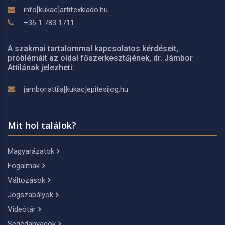
info[kukac]artifexkiado.hu
+36 1 783 1711
A szakmai tartalommal kapcsolatos kérdéseit,
problémáit az oldal főszerkesztőjének, dr. Jámbor
Attilának jelezheti:
jambor.attila[kukac]epitesijog.hu
Mit hol találok?
Magyarázatok
Fogalmak
Változások
Jogszabályok
Videótár
Segédanyagok