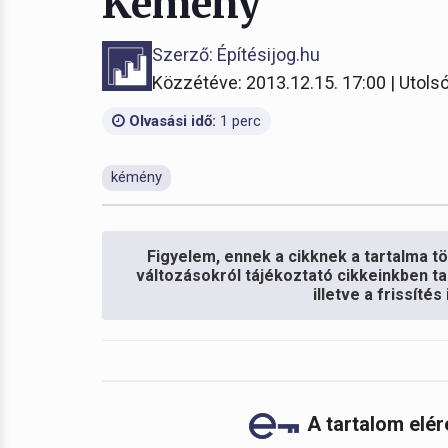
Kémény
Szerző: Építésijog.hu
Közzétéve: 2013.12.15. 17:00 | Utolsó
Olvasási idő:
1 perc
kémény
Figyelem, ennek a cikknek a tartalma töb
változásokról tájékoztató cikkeinkben ta
illetve a frissíté
A tartalom elé