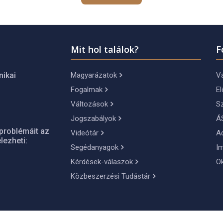
Mit hol találok?
F
Magyarázatok
Vá
nikai
Fogalmak
El
Változások
S
Jogszabályok
Á
problémáit az
Videótár
A
lezheti:
Segédanyagok
I
Kérdések-válaszok
O
Közbeszerzési Tudástár