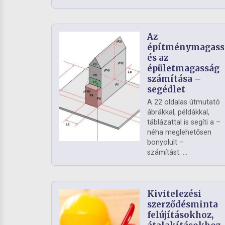
Az
építménymagass
és az
épületmagasság
számítása –
segédlet
A 22 oldalas útmutató
ábrákkal, példákkal,
táblázattal is segíti a –
néha meglehetősen
bonyolult –
számítást. ...
Kivitelezési
szerződésminta
felújításokhoz,