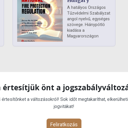
Hungary
A hatályos Országos
Tűzvédelmi Szabályzat
angol nyelvű, egységes
szövege. Hiánypótló
kiadása a
Magyarországon
 értesítjük önt a jogszabályváltoz
rtesítőnket a változásokról! Sok időt megtakaríthat, elkerülheti
jogvitákat!
Feliratkozás