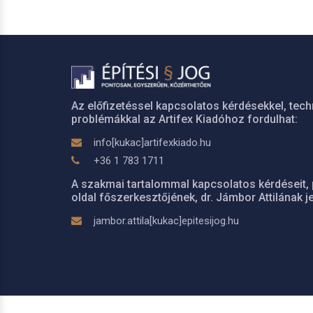
Az előfizetéssel kapcsolatos kérdésekkel, tech
problémákkal az Artifex Kiadóhoz fordulhat:
info[kukac]artifexkiado.hu
+36 1 783 1711
A szakmai tartalommal kapcsolatos kérdéseit, 
oldal főszerkesztőjének, dr. Jámbor Attilának je
jambor.attila[kukac]epitesijog.hu