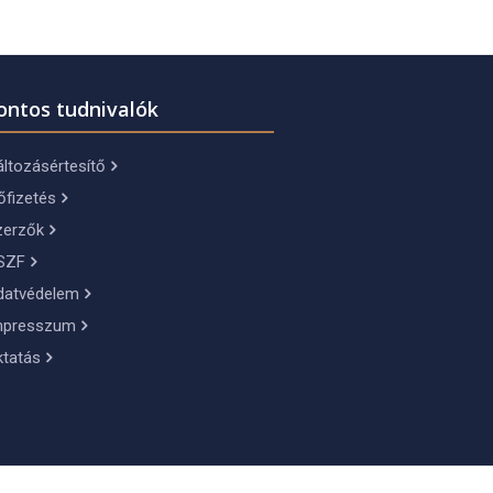
ontos tudnivalók
ltozásértesítő
őfizetés
zerzők
SZF
datvédelem
mpresszum
ktatás