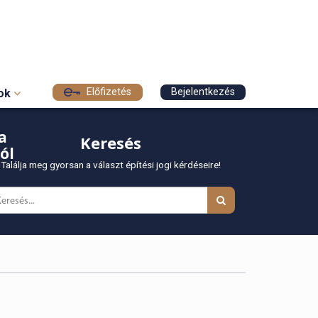
Előfizetés
Bejelentkezés
sok
a
Keresés
ól
Találja meg gyorsan a választ építési jogi kérdéseire!