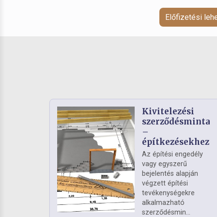
Előfizetési le
Kivitelezési
szerződésminta
–
építkezésekhez
Az építési engedély
vagy egyszerű
bejelentés alapján
végzett építési
tevékenységekre
alkalmazható
szerződésmin...