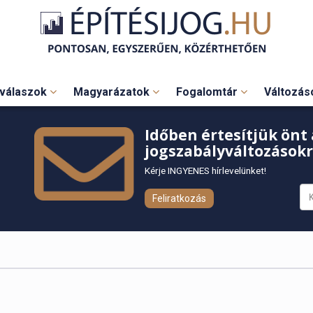
válaszok
Magyarázatok
Fogalomtár
Változá
Időben értesítjük önt 
jogszabályváltozásokr
Kérje INGYENES hírlevelünket!
Feliratkozás