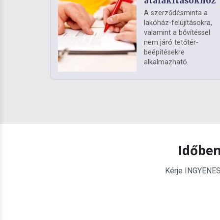
átalakításokhoz
A szerződésminta a
lakóház-felújításokra,
valamint a bővítéssel
nem járó tetőtér-
beépítésekre
alkalmazható.
Időben
Kérje INGYENES é