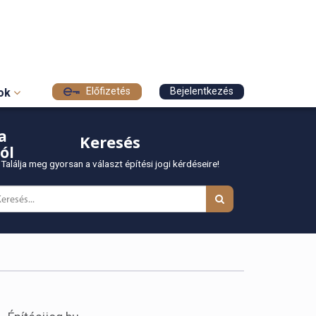
Előfizetés
Bejelentkezés
sok
a
Keresés
ól
Találja meg gyorsan a választ építési jogi kérdéseire!