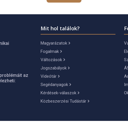
Mit hol találok?
F
Magyarázatok
Vá
nikai
Fogalmak
El
Változások
S
Jogszabályok
Á
problémáit az
Videótár
A
lezheti:
Segédanyagok
I
Kérdések-válaszok
O
Közbeszerzési Tudástár