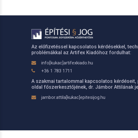
Az előfizetéssel kapcsolatos kérdésekkel, tech
problémákkal az Artifex Kiadóhoz fordulhat:
info[kukac]artifexkiado.hu
+36 1 783 1711
A szakmai tartalommal kapcsolatos kérdéseit, 
oldal főszerkesztőjének, dr. Jámbor Attilának je
jambor.attila[kukac]epitesijog.hu