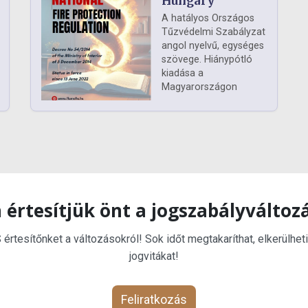
Hungary
A hatályos Országos
Tűzvédelmi Szabályzat
angol nyelvű, egységes
szövege. Hiánypótló
kiadása a
Magyarországon
 értesítjük önt a jogszabályváltoz
rtesítőnket a változásokról! Sok időt megtakaríthat, elkerülheti
jogvitákat!
Feliratkozás