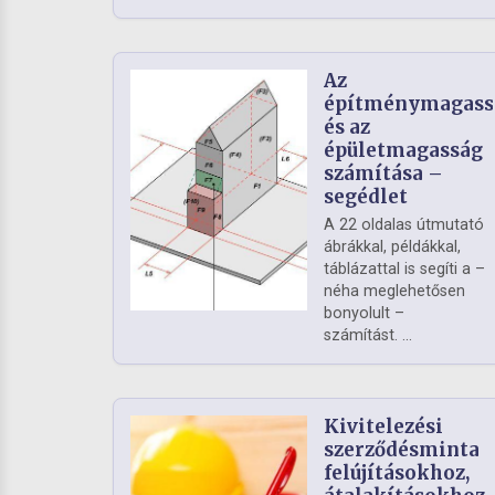
Az
építménymagass
és az
épületmagasság
számítása –
segédlet
A 22 oldalas útmutató
ábrákkal, példákkal,
táblázattal is segíti a –
néha meglehetősen
bonyolult –
számítást. ...
Kivitelezési
szerződésminta
felújításokhoz,