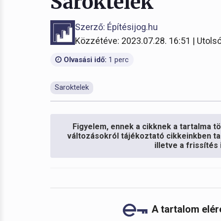
Saroktelek
Szerző: Építésijog.hu
Közzétéve: 2023.07.28. 16:51 | Utolsó
Olvasási idő:
1 perc
Saroktelek
Figyelem, ennek a cikknek a tartalma töb
változásokról tájékoztató cikkeinkben ta
illetve a frissíté
A tartalom elé