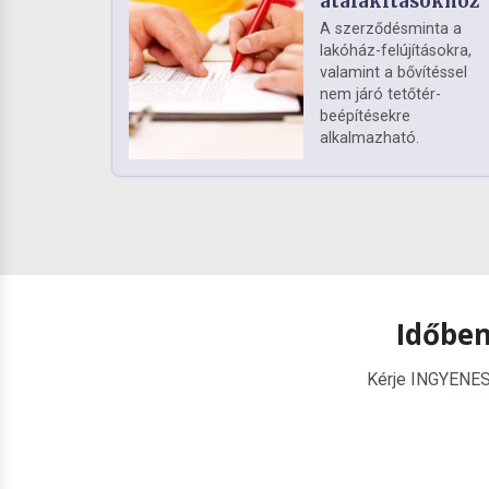
átalakításokhoz
A szerződésminta a
lakóház-felújításokra,
valamint a bővítéssel
nem járó tetőtér-
beépítésekre
alkalmazható.
Időben
Kérje INGYENES é