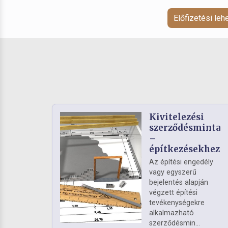
Előfizetési le
Kivitelezési
szerződésminta
–
építkezésekhez
Az építési engedély
vagy egyszerű
bejelentés alapján
végzett építési
tevékenységekre
alkalmazható
szerződésmin...