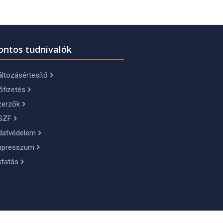
ontos tudnivalók
ltozásértesítő
őfizetés
zerzők
SZF
datvédelem
mpresszum
ktatás