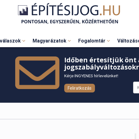
válaszok
Magyarázatok
Fogalomtár
Változá
Időben értesítjük önt 
jogszabályváltozásokr
Kérje INGYENES hírlevelünket!
Feliratkozás