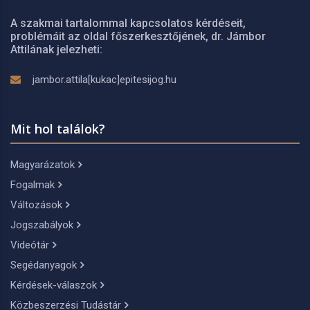
A szakmai tartalommal kapcsolatos kérdéseit,
problémáit az oldal főszerkesztőjének, dr. Jámbor
Attilának jelezheti:
jambor.attila[kukac]epitesijog.hu
Mit hol találok?
Magyarázatok
Fogalmak
Változások
Jogszabályok
Videótár
Segédanyagok
Kérdések-válaszok
Közbeszerzési Tudástár