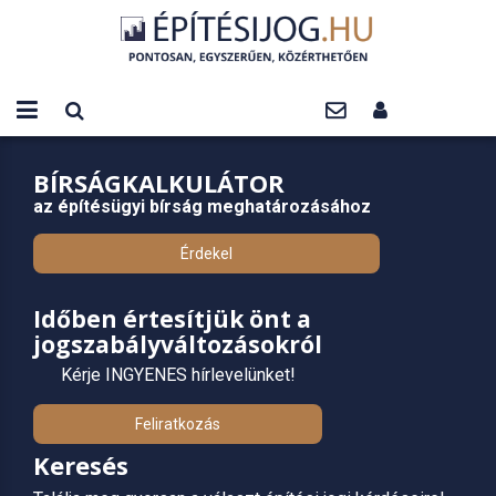
BÍRSÁGKALKULÁTOR
az építésügyi bírság meghatározásához
Érdekel
Időben értesítjük önt a
jogszabályváltozásokról
Kérje INGYENES hírlevelünket!
Feliratkozás
Keresés