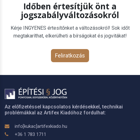
Időben értesítjük önt a
jogszabályváltozásokról
Kérje INGYENES értesítőnket a változásokról! Sok időt
megtakaríthat, elkerülheti a bírságokat és jogvitákat!
Feliratkozás
Az előfizetéssel kapcsolatos kérdésekkel, technikai
problémákkal az Artifex Kiadóhoz fordulhat:
info[kukac]artifexkiado.hu
+36 1 783 1711