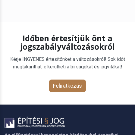
Időben értesítjük önt a
jogszabályváltozásokról
Kérje INGYENES értesítőnket a változásokról! Sok időt
megtakaríthat, elkerülheti a bírságokat és jogvitákat!
Feliratkozás