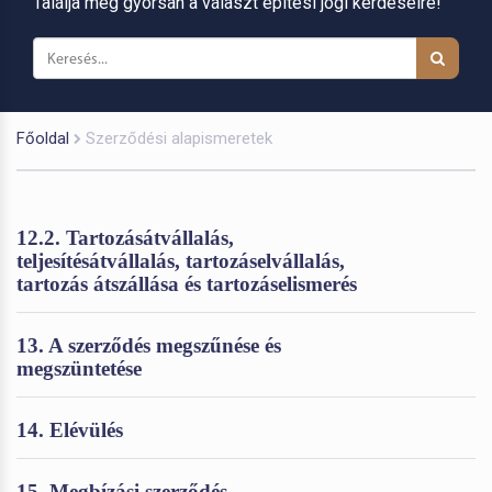
Találja meg gyorsan a választ építési jogi kérdéseire!
Főoldal
Szerződési alapismeretek
12.2. Tartozásátvállalás,
teljesítésátvállalás, tartozáselvállalás,
tartozás átszállása és tartozáselismerés
13. A szerződés megszűnése és
megszüntetése
14. Elévülés
15. Megbízási szerződés