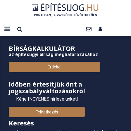
BÍRSÁGKALKULÁTOR
az építésügyi bírság meghatározásához
Érdekel
Időben értesítjük önt a
jogszabályváltozásokról
Kérje INGYENES hírlevelünket!
Feliratkozás
Keresés