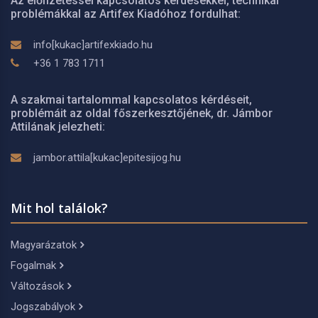
Az előfizetéssel kapcsolatos kérdésekkel, technikai
problémákkal az Artifex Kiadóhoz fordulhat:
info[kukac]artifexkiado.hu
+36 1 783 1711
A szakmai tartalommal kapcsolatos kérdéseit,
problémáit az oldal főszerkesztőjének, dr. Jámbor
Attilának jelezheti:
jambor.attila[kukac]epitesijog.hu
Mit hol találok?
Magyarázatok
Fogalmak
Változások
Jogszabályok