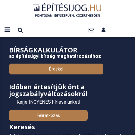
BÍRSÁGKALKULÁTOR
az építésügyi bírság meghatározásához
Érdekel
Időben értesítjük önt a
jogszabályváltozásokról
Kérje INGYENES hírlevelünket!
Feliratkozás
Keresés