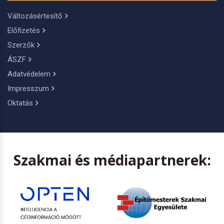
Változásértesítő
Előfizetés
Szerzők
ÁSZF
Adatvédelem
Impresszum
Oktatás
Szakmai és médiapartnerek: