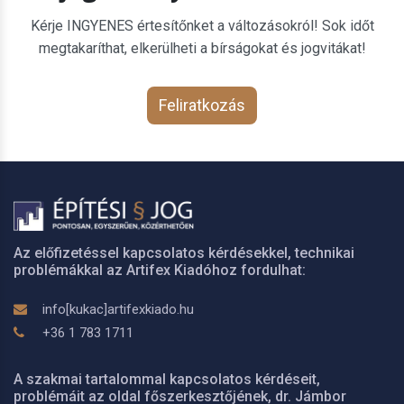
Kérje INGYENES értesítőnket a változásokról! Sok időt
megtakaríthat, elkerülheti a bírságokat és jogvitákat!
Feliratkozás
Az előfizetéssel kapcsolatos kérdésekkel, technikai
problémákkal az Artifex Kiadóhoz fordulhat:
info[kukac]artifexkiado.hu
+36 1 783 1711
A szakmai tartalommal kapcsolatos kérdéseit,
problémáit az oldal főszerkesztőjének, dr. Jámbor