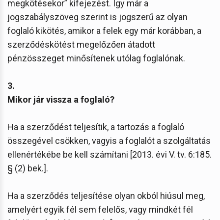
megkötésekor” kifejezést. Így már a
jogszabályszöveg szerint is jogszerű az olyan
foglaló kikötés, amikor a felek egy már korábban, a
szerződéskötést megelőzően átadott
pénzösszeget minősítenek utólag foglalónak.
3.
Mikor jár vissza a foglaló?
Ha a szerződést teljesítik, a tartozás a foglaló
összegével csökken, vagyis a foglalót a szolgáltatás
ellenértékébe be kell számítani [2013. évi V. tv. 6:185.
§ (2) bek.].
Ha a szerződés teljesítése olyan okból hiúsul meg,
amelyért egyik fél sem felelős, vagy mindkét fél