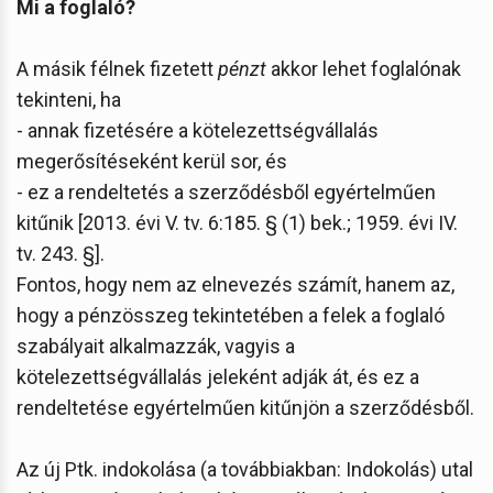
Mi a foglaló?
A másik félnek fizetett
pénzt
akkor lehet foglalónak
tekinteni, ha
- annak fizetésére a kötelezettségvállalás
megerősítéseként kerül sor, és
- ez a rendeltetés a szerződésből egyértelműen
kitűnik [2013. évi V. tv. 6:185. § (1) bek.; 1959. évi IV.
tv. 243. §].
Fontos, hogy nem az elnevezés számít, hanem az,
hogy a pénzösszeg tekintetében a felek a foglaló
szabályait alkalmazzák, vagyis a
kötelezettségvállalás jeleként adják át, és ez a
rendeltetése egyértelműen kitűnjön a szerződésből.
Az új Ptk. indokolása (a továbbiakban: Indokolás) utal