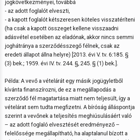
jogkövetkezményei, továbbá
- az adott foglalót elveszti,
- a kapott foglalót kétszeresen köteles visszatéríteni
(ha csak a kapott összeget kellene visszaadni
adásvétel esetében az eladónak, akkor nincs semmi
joghátránya a szerződésszegő félnek, csak az
eredeti állapot állna helyre) [2013. évi V. tv. 6:185. §
(3) bek.; 1959. évi IV. tv. 244. §, 245. § (1) bek.].
Példa: A vevő a vételárát egy másik jogügyletből
kívánta finanszírozni, de ez a megállapodás a
szerződő fél magatartása miatt nem teljesült, így a
vételárat sem tudta megfizetni. A bíróság álláspontja
szerint a vevőnek a teljesítés meghiúsulásáért való
– az adott foglaló elvesztését eredményező –
felelőssége megállapítható, ha alaptalanul bízott a