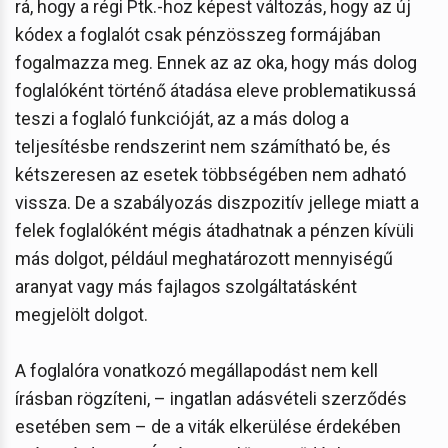
rá, hogy a régi Ptk.-hoz képest változás, hogy az új
kódex a foglalót csak pénzösszeg formájában
fogalmazza meg. Ennek az az oka, hogy más dolog
foglalóként történő átadása eleve problematikussá
teszi a foglaló funkcióját, az a más dolog a
teljesítésbe rendszerint nem számítható be, és
kétszeresen az esetek többségében nem adható
vissza. De a szabályozás diszpozitív jellege miatt a
felek foglalóként mégis átadhatnak a pénzen kívüli
más dolgot, például meghatározott mennyiségű
aranyat vagy más fajlagos szolgáltatásként
megjelölt dolgot.
A foglalóra vonatkozó megállapodást nem kell
írásban rögzíteni, – ingatlan adásvételi szerződés
esetében sem – de a viták elkerülése érdekében