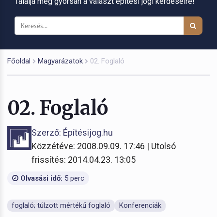
Találja meg gyorsan a választ építési jogi kérdéseire!
Főoldal
Magyarázatok
02. Foglaló
02. Foglaló
Szerző: Építésijog.hu
Közzétéve: 2008.09.09. 17:46 | Utolsó
frissítés: 2014.04.23. 13:05
Olvasási idő:
5 perc
foglaló; túlzott mértékű foglaló
Konferenciák