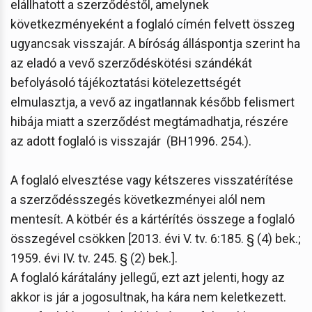
elállhatott a szerződéstől, amelynek
következményeként a foglaló címén felvett összeg
ugyancsak visszajár. A bíróság álláspontja szerint ha
az eladó a vevő szerződéskötési szándékát
befolyásoló tájékoztatási kötelezettségét
elmulasztja, a vevő az ingatlannak később felismert
hibája miatt a szerződést megtámadhatja, részére
az adott foglaló is visszajár (BH1996. 254.).
A foglaló elvesztése vagy kétszeres visszatérítése
a szerződésszegés következményei alól nem
mentesít. A kötbér és a kártérítés összege a foglaló
összegével csökken [2013. évi V. tv. 6:185. § (4) bek.;
1959. évi IV. tv. 245. § (2) bek.].
A foglaló kárátalány jellegű, ezt azt jelenti, hogy az
akkor is jár a jogosultnak, ha kára nem keletkezett.