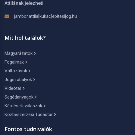
Attilának jelezheti:
jambor.attila[kukac]epitesijog.hu
Mit hol találok?
Magyarázatok
Fogalmak
Változások
Jogszabályok
Videótár
Segédanyagok
Kérdések-válaszok
Közbeszerzési Tudástár
Fontos tudnivalók