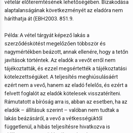
vételár előteremtésének lehetőségében. Bizakodása
alaptalanságának következményét az eladóra nem
háríthatja át (EBH2003. 851.9.
Példa: A vétel tárgyát képező lakás a
szerződéskötést megelőzően többször és
nagymértékben beázott, annak ellenére, hogy a tetőn
javítások történtek. Az eladók a vevőt erről nem
tájékoztatták, és ezzel megsértették a tájékoztatási
kötelezettségüket. A teljesítés meghiúsulásáért
ezért nem a vevő, hanem az eladó felelős, és ezért a
felvett foglalót az eladók kötelesek visszatéríteni.
Rámutatott a bíróság arra is, abban az esetben, ha az
eladók – állításuk szerint – valóban nem tudtak a
lakás beázásáról, a vevő a vétkességüktől
függetlenül, a hibás teljesítésre hivatkozva is