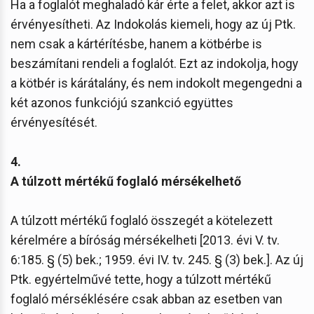
Ha a foglalót meghaladó kár érte a felet, akkor azt is
érvényesítheti. Az Indokolás kiemeli, hogy az új Ptk.
nem csak a kártérítésbe, hanem a kötbérbe is
beszámítani rendeli a foglalót. Ezt az indokolja, hogy
a kötbér is kárátalány, és nem indokolt megengedni a
két azonos funkciójú szankció együttes
érvényesítését.
4.
A túlzott mértékű foglaló mérsékelhető
A túlzott mértékű foglaló összegét a kötelezett
kérelmére a bíróság mérsékelheti [2013. évi V. tv.
6:185. § (5) bek.; 1959. évi IV. tv. 245. § (3) bek.]. Az új
Ptk. egyértelművé tette, hogy a túlzott mértékű
foglaló mérséklésére csak abban az esetben van