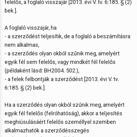
felelős, a foglaló visszajár [2013. évi V. tv. 6:185. § (2)
bek.].
A foglaló visszajár, ha
- a szerződést teljesítik, de a foglaló a beszámításra
nem alkalmas,
- a szerződés olyan okból szűnik meg, amelyért
egyik fél sem felelős, vagy mindkét fél felelős
(példaként lásd: BH2004. 502.),
- a felek felbontják a szerződést [2013. évi V. tv.
6:185. § (2) bek.].
Ha a szerződés olyan okból szűnik meg, amelyért
egyik fél felelős (felróhatóság), akkor a teljesítés
meghiúsulásáért felelős személlyel szemben
alkalmazhatók a szerződésszegés