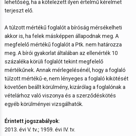
lehetőség, ha a kötelezett ilyen értelmű kérelmet
terjeszt elő.
A túlzott mértékű foglalót a bíróság mérsékelheti
akkor is, ha felek másképpen állapodnak meg. A
megfelelő mértékű foglalót a Ptk. nem határozza
meg. A bírói gyakorlat általában az ellenérték 10
százaléka körüli foglalót tekint megfelelő
mértékűnek. Annak mérlegelésénél, hogy a foglaló
túlzott mértékű-e, nem lényeges a foglaló kikötését
követően beállt körülmény, kizárólag a foglalónak a
vételárhoz való viszonya és a szerződéskötés
egyéb körülményei vizsgálhatók.
Érintett jogszabályok
:
2013. évi V. tv.; 1959. évi IV. tv.