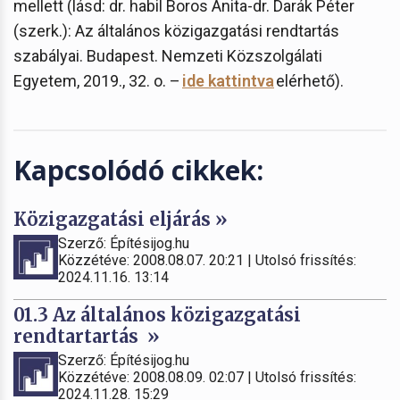
mellett (lásd: dr. habil Boros Anita-dr. Darák Péter
(szerk.): Az általános közigazgatási rendtartás
szabályai. Budapest. Nemzeti Közszolgálati
Egyetem, 2019., 32. o. –
ide kattintva
elérhető).
Kapcsolódó cikkek:
Közigazgatási eljárás »
Szerző: Építésijog.hu
Közzétéve: 2008.08.07. 20:21 | Utolsó frissítés:
2024.11.16. 13:14
01.3 Az általános közigazgatási
rendtartartás »
Szerző: Építésijog.hu
Közzétéve: 2008.08.09. 02:07 | Utolsó frissítés:
2024.11.28. 15:29