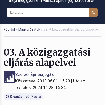
Találja meg gyorsan a választ építési jogi kérdéseire!
Főoldal
Magyarázatok
03. A közigazgatási eljárás alapelvei
03. A közigazgatási
eljárás alapelvei
Szerző: Építésijog.hu
Közzétéve: 2013.06.01. 15:29 | Utolsó
frissítés: 2024.11.28. 15:34
Olvasási idő:
7 perc