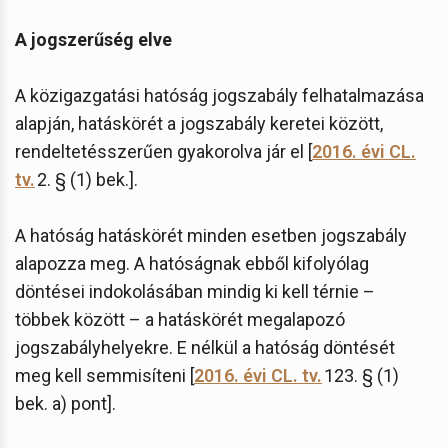
A jogszerűség elve
A közigazgatási hatóság jogszabály felhatalmazása
alapján, hatáskörét a jogszabály keretei között,
rendeltetésszerűen gyakorolva jár el [
2016. évi CL.
tv.
2. § (1) bek.].
A hatóság hatáskörét minden esetben jogszabály
alapozza meg. A hatóságnak ebből kifolyólag
döntései indokolásában mindig ki kell térnie –
többek között – a hatáskörét megalapozó
jogszabályhelyekre. E nélkül a hatóság döntését
meg kell semmisíteni [
2016. évi CL. tv.
123. § (1)
bek. a) pont].