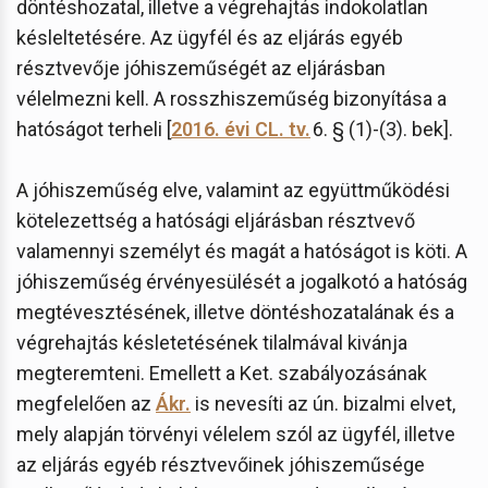
döntéshozatal, illetve a végrehajtás indokolatlan
késleltetésére. Az ügyfél és az eljárás egyéb
résztvevője jóhiszeműségét az eljárásban
vélelmezni kell. A rosszhiszeműség bizonyítása a
hatóságot terheli [
2016. évi CL. tv.
6. § (1)-(3). bek].
A jóhiszeműség elve, valamint az együttműködési
kötelezettség a hatósági eljárásban résztvevő
valamennyi személyt és magát a hatóságot is köti. A
jóhiszeműség érvényesülését a jogalkotó a hatóság
megtévesztésének, illetve döntéshozatalának és a
végrehajtás késletetésének tilalmával kivánja
megteremteni. Emellett a Ket. szabályozásának
megfelelően az
Ákr.
is nevesíti az ún. bizalmi elvet,
mely alapján törvényi vélelem szól az ügyfél, illetve
az eljárás egyéb résztvevőinek jóhiszeműsége