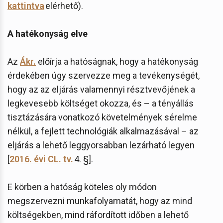
kattintva
elérhető).
A hatékonyság elve
Az
Ákr.
előírja a hatóságnak, hogy a hatékonyság
érdekében úgy szervezze meg a tevékenységét,
hogy az az eljárás valamennyi résztvevőjének a
legkevesebb költséget okozza, és – a tényállás
tisztázására vonatkozó követelmények sérelme
nélkül, a fejlett technológiák alkalmazásával – az
eljárás a lehető leggyorsabban lezárható legyen
[
2016. évi CL. tv.
4. §].
E körben a hatóság köteles oly módon
megszervezni munkafolyamatát, hogy az mind
költségekben, mind ráfordított időben a lehető