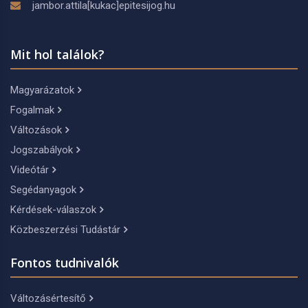
jambor.attila[kukac]epitesijog.hu
Mit hol találok?
Magyarázatok
Fogalmak
Változások
Jogszabályok
Videótár
Segédanyagok
Kérdések-válaszok
Közbeszerzési Tudástár
Fontos tudnivalók
Változásértesítő