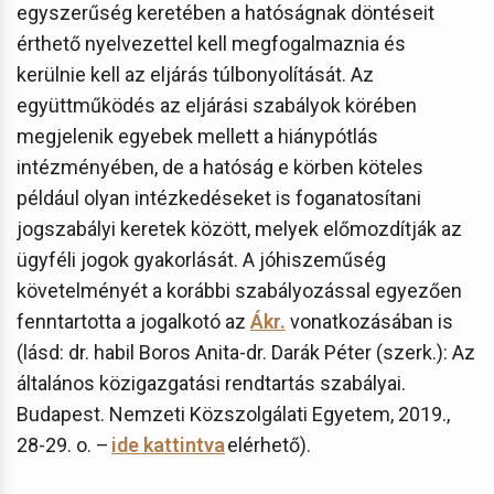
egyszerűség keretében a hatóságnak döntéseit
érthető nyelvezettel kell megfogalmaznia és
kerülnie kell az eljárás túlbonyolítását. Az
együttműködés az eljárási szabályok körében
megjelenik egyebek mellett a hiánypótlás
intézményében, de a hatóság e körben köteles
például olyan intézkedéseket is foganatosítani
jogszabályi keretek között, melyek előmozdítják az
ügyféli jogok gyakorlását. A jóhiszeműség
követelményét a korábbi szabályozással egyezően
fenntartotta a jogalkotó az
Ákr.
vonatkozásában is
(lásd: dr. habil Boros Anita-dr. Darák Péter (szerk.): Az
általános közigazgatási rendtartás szabályai.
Budapest. Nemzeti Közszolgálati Egyetem, 2019.,
28-29. o. –
ide kattintva
elérhető).