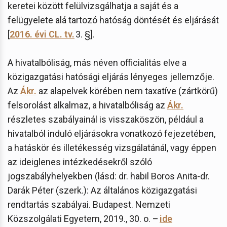
keretei között felülvizsgálhatja a saját és a
felügyelete alá tartozó hatóság döntését és eljárását
[
2016. évi CL. tv.
3. §].
A hivatalbóliság, más néven officialitás elve a
közigazgatási hatósági eljárás lényeges jellemzője.
Az
Ákr.
az alapelvek körében nem taxatíve (zártkörű)
felsorolást alkalmaz, a hivatalbóliság az
Ákr.
részletes szabályainál is visszaköszön, például a
hivatalból induló eljárásokra vonatkozó fejezetében,
a hatáskör és illetékesség vizsgálatánál, vagy éppen
az ideiglenes intézkedésekről szóló
jogszabályhelyekben (lásd: dr. habil Boros Anita-dr.
Darák Péter (szerk.): Az általános közigazgatási
rendtartás szabályai. Budapest. Nemzeti
Közszolgálati Egyetem, 2019., 30. o. –
ide