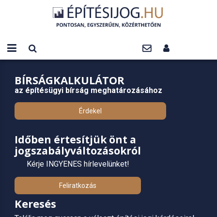
BÍRSÁGKALKULÁTOR
az építésügyi bírság meghatározásához
Érdekel
Időben értesítjük önt a
jogszabályváltozásokról
Kérje INGYENES hírlevelünket!
Feliratkozás
Keresés