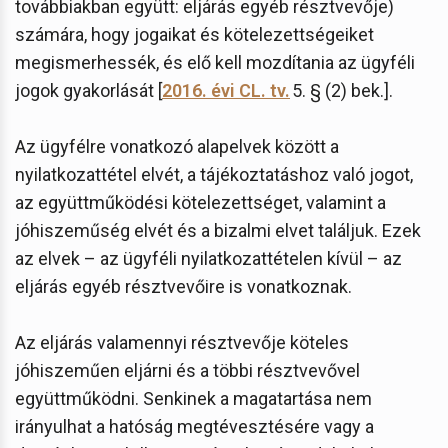
továbbiakban együtt: eljárás egyéb résztvevője)
számára, hogy jogaikat és kötelezettségeiket
megismerhessék, és elő kell mozdítania az ügyféli
jogok gyakorlását [
2016. évi CL. tv.
5. § (2) bek.].
Az ügyfélre vonatkozó alapelvek között a
nyilatkozattétel elvét, a tájékoztatáshoz való jogot,
az együttműködési kötelezettséget, valamint a
jóhiszeműség elvét és a bizalmi elvet találjuk. Ezek
az elvek – az ügyféli nyilatkozattételen kívül – az
eljárás egyéb résztvevőire is vonatkoznak.
Az eljárás valamennyi résztvevője köteles
jóhiszeműen eljárni és a többi résztvevővel
együttműködni. Senkinek a magatartása nem
irányulhat a hatóság megtévesztésére vagy a