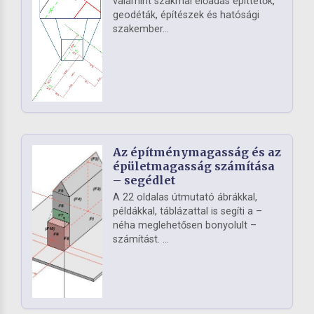
valamint szakmai előadás építtetők,
geodéták, építészek és hatósági
szakember...
Az építménymagasság és az
épületmagasság számítása
– segédlet
A 22 oldalas útmutató ábrákkal,
példákkal, táblázattal is segíti a –
néha meglehetősen bonyolult –
számítást. ...