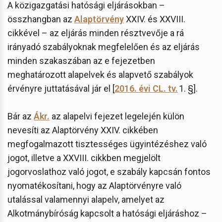
A közigazgatási hatósági eljárásokban –
összhangban az
Alaptörvény
XXIV. és XXVIII.
cikkével – az eljárás minden résztvevője a rá
irányadó szabályoknak megfelelően és az eljárás
minden szakaszában az e fejezetben
meghatározott alapelvek és alapvető szabályok
érvényre juttatásával jár el [
2016. évi CL. tv.
1. §].
Bár az
Ákr.
az alapelvi fejezet legelején külön
nevesíti az Alaptörvény XXIV. cikkében
megfogalmazott tisztességes ügyintézéshez való
jogot, illetve a XXVIII. cikkben megjelölt
jogorvoslathoz való jogot, e szabály kapcsán fontos
nyomatékosítani, hogy az Alaptörvényre való
utalással valamennyi alapelv, amelyet az
Alkotmánybíróság kapcsolt a hatósági eljáráshoz –