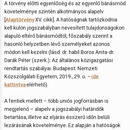
A törvény előtti egyenlőség és az egyenlő bánásmód
követelménye szintén alkotmányos alapelv
[
Alaptörvény
XV. cikk]. A hatóságnak tartózkodnia
kell külön jogszabályban nevesített tulajdonságokon
alapuló eltérő bánásmódtól, főszabály szerint a
hasonló helyzetben lévő személyeket azonos
módon kell kezelni (lásd: dr. habil Boros Anita-dr.
Darák Péter (szerk.): Az általános közigazgatási
rendtartás szabályai. Budapest. Nemzeti
Közszolgálati Egyetem, 2019., 29. o. –
ide
kattintva
elérhető).
A fentiek mellett – több uniós jogforrásban is
megjelenő – alapelv a jogszabályi határidők
betartása, illetve az eljárás ésszerű időn belüli
lezárásának követelménye. Ez alapján a hatóságok