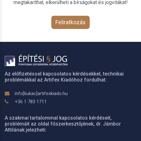
megtakaríthat, elkerülheti a bírságokat és jogvitákat!
Feliratkozás
Az előfizetéssel kapcsolatos kérdésekkel, technikai
problémákkal az Artifex Kiadóhoz fordulhat:
info[kukac]artifexkiado.hu
+36 1 783 1711
A szakmai tartalommal kapcsolatos kérdéseit,
problémáit az oldal főszerkesztőjének, dr. Jámbor
Attilának jelezheti: