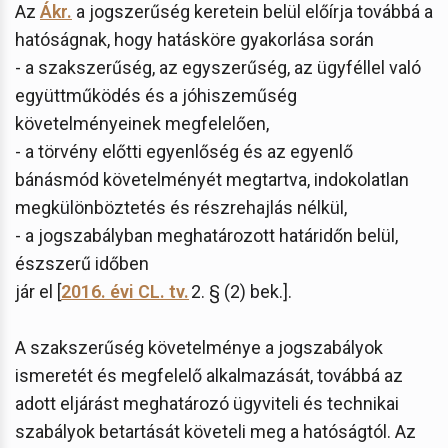
Az
Ákr.
a jogszerűség keretein belül előírja továbbá a
hatóságnak, hogy hatásköre gyakorlása során
- a szakszerűség, az egyszerűség, az ügyféllel való
együttműködés és a jóhiszeműség
követelményeinek megfelelően,
- a törvény előtti egyenlőség és az egyenlő
bánásmód követelményét megtartva, indokolatlan
megkülönböztetés és részrehajlás nélkül,
- a jogszabályban meghatározott határidőn belül,
észszerű időben
jár el [
2016. évi CL. tv.
2. § (2) bek.].
A szakszerűség követelménye a jogszabályok
ismeretét és megfelelő alkalmazását, továbbá az
adott eljárást meghatározó ügyviteli és technikai
szabályok betartását követeli meg a hatóságtól. Az