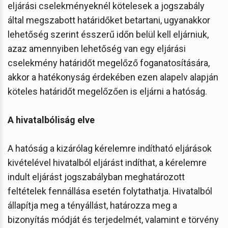
eljárási cselekményeknél kötelesek a jogszabály
által megszabott határidőket betartani, ugyanakkor
lehetőség szerint ésszerű időn belül kell eljárniuk,
azaz amennyiben lehetőség van egy eljárási
cselekmény határidőt megelőző foganatosítására,
akkor a hatékonyság érdekében ezen alapelv alapján
köteles határidőt megelőzően is eljárni a hatóság.
A hivatalbóliság elve
A hatóság a kizárólag kérelemre indítható eljárások
kivételével hivatalból eljárást indíthat, a kérelemre
indult eljárást jogszabályban meghatározott
feltételek fennállása esetén folytathatja. Hivatalból
állapítja meg a tényállást, határozza meg a
bizonyítás módját és terjedelmét, valamint e törvény