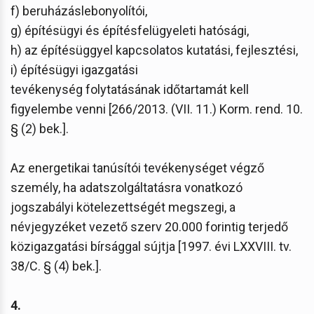
f) beruházáslebonyolítói,
g) építésügyi és építésfelügyeleti hatósági,
h) az építésüggyel kapcsolatos kutatási, fejlesztési,
i) építésügyi igazgatási
tevékenység folytatásának időtartamát kell
figyelembe venni [266/2013. (VII. 11.) Korm. rend. 10.
§ (2) bek.].
Az energetikai tanúsítói tevékenységet végző
személy, ha adatszolgáltatásra vonatkozó
jogszabályi kötelezettségét megszegi, a
névjegyzéket vezető szerv 20.000 forintig terjedő
közigazgatási bírsággal sújtja [1997. évi LXXVIII. tv.
38/C. § (4) bek.].
4.