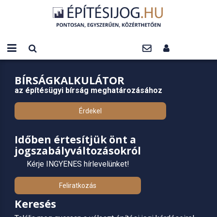
BÍRSÁGKALKULÁTOR
az építésügyi bírság meghatározásához
Érdekel
Időben értesítjük önt a
jogszabályváltozásokról
Kérje INGYENES hírlevelünket!
Feliratkozás
Keresés