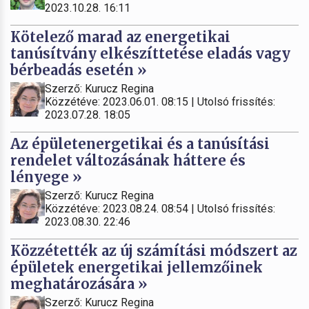
2023.10.28. 16:11
Kötelező marad az energetikai
tanúsítvány elkészíttetése eladás vagy
bérbeadás esetén »
Szerző: Kurucz Regina
Közzétéve: 2023.06.01. 08:15 | Utolsó frissítés:
2023.07.28. 18:05
Az épületenergetikai és a tanúsítási
rendelet változásának háttere és
lényege »
Szerző: Kurucz Regina
Közzétéve: 2023.08.24. 08:54 | Utolsó frissítés:
2023.08.30. 22:46
Közzétették az új számítási módszert az
épületek energetikai jellemzőinek
meghatározására »
Szerző: Kurucz Regina