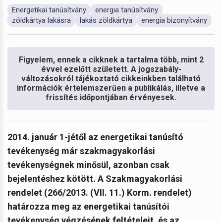
Energetikai tanúsítvány
energia tanúsítvány
zöldkártya lakásra
lakás zöldkártya
energia bizonyítvány
Figyelem, ennek a cikknek a tartalma több, mint 2
évvel ezelőtt született. A jogszabály-
változásokról tájékoztató cikkeinkben található
információk értelemszerűen a publikálás, illetve a
frissítés időpontjában érvényesek.
2014. január 1-jétől az energetikai tanúsító
tevékenység már szakmagyakorlási
tevékenységnek minősül, azonban csak
bejelentéshez kötött. A Szakmagyakorlási
rendelet (266/2013. (VII. 11.) Korm. rendelet)
határozza meg az energetikai tanúsítói
tevékenység végzésének feltételeit, és az