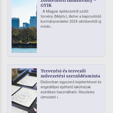
Zöldfelületi tanúsítvány –
GYIK
A Magyar építészetről szóló
törvény (Méptv.), illetve a kapcsolódó
kormányrendelet 2024 októberétől új
módo...
Tervezési és tervezői
művezetési szerződésminta
Elsősorban egyszerű bejelentéssel és
engedéllyel építhető lakóházak
esetében használható. Részletes
útmutató i...