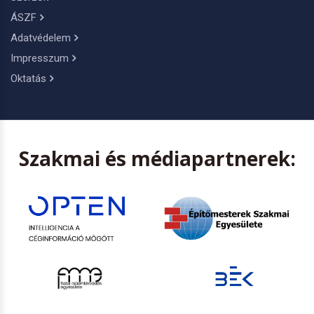
ÁSZF
Adatvédelem
Impresszum
Oktatás
Szakmai és médiapartnerek: