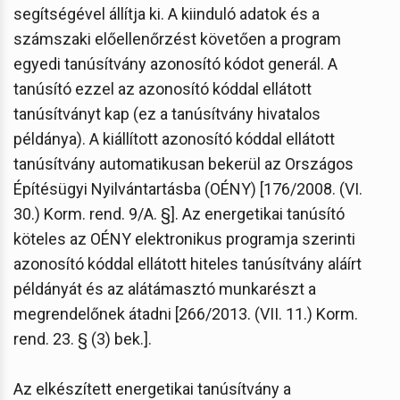
segítségével állítja ki. A kiinduló adatok és a
számszaki előellenőrzést követően a program
egyedi tanúsítvány azonosító kódot generál. A
tanúsító ezzel az azonosító kóddal ellátott
tanúsítványt kap (ez a tanúsítvány hivatalos
példánya). A kiállított azonosító kóddal ellátott
tanúsítvány automatikusan bekerül az Országos
Építésügyi Nyilvántartásba (OÉNY) [176/2008. (VI.
30.) Korm. rend. 9/A. §]. Az energetikai tanúsító
köteles az OÉNY elektronikus programja szerinti
azonosító kóddal ellátott hiteles tanúsítvány aláírt
példányát és az alátámasztó munkarészt a
megrendelőnek átadni [266/2013. (VII. 11.) Korm.
rend. 23. § (3) bek.].
Az elkészített energetikai tanúsítvány a