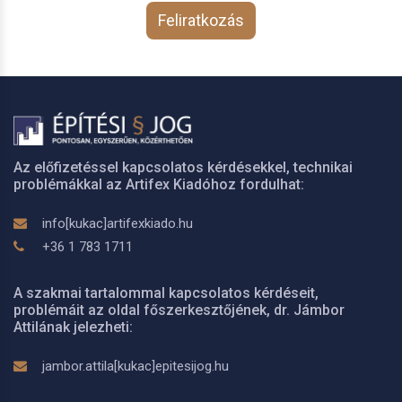
Feliratkozás
Az előfizetéssel kapcsolatos kérdésekkel, technikai
problémákkal az Artifex Kiadóhoz fordulhat:
info[kukac]artifexkiado.hu
+36 1 783 1711
A szakmai tartalommal kapcsolatos kérdéseit,
problémáit az oldal főszerkesztőjének, dr. Jámbor
Attilának jelezheti:
jambor.attila[kukac]epitesijog.hu