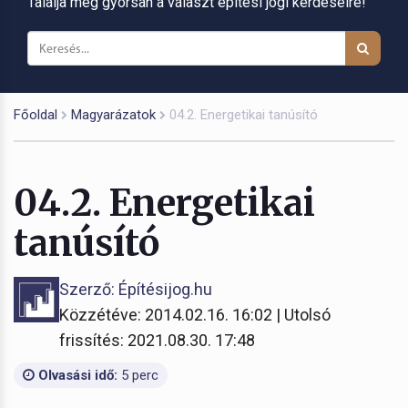
Találja meg gyorsan a választ építési jogi kérdéseire!
Főoldal
Magyarázatok
04.2. Energetikai tanúsító
04.2. Energetikai
tanúsító
Szerző: Építésijog.hu
Közzétéve: 2014.02.16. 16:02 | Utolsó
frissítés: 2021.08.30. 17:48
Olvasási idő:
5 perc