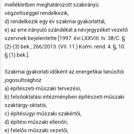
mellékletben meghatározott szakirányú
végzettséggel rendelkezik,
d) rendelkezik egy év szakmai gyakorlattal,
e) az erre irányuló szándékát a névjegyzéket vezető
szervnek bejelentette [1997. évi LXXVIII. tv. 38/C. §
(2)-(3) bek.; 266/2013. (VII. 11.) Korm. rend. 4. §, 10.
§ (1) bek.].
Szakmai gyakorlati időként az energetikai tanúsítói
jogosultsághoz
a) építészeti-műszaki tervezési,
b) felsőoktatási intézményben építészeti-műszaki
szaktárgy-oktatói,
c) építésügyi műszaki szakértői,
d) építési műszaki ellenőri,
e) felelős műszaki vezetői,