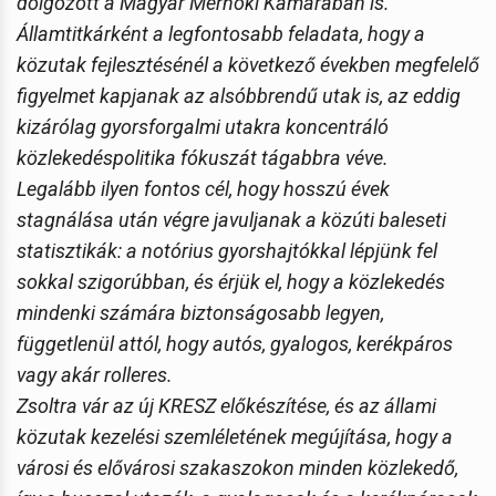
dolgozott a Magyar Mérnöki Kamarában is.
Államtitkárként a legfontosabb feladata, hogy a
közutak fejlesztésénél a következő években megfelelő
figyelmet kapjanak az alsóbbrendű utak is, az eddig
kizárólag gyorsforgalmi utakra koncentráló
közlekedéspolitika fókuszát tágabbra véve.
Legalább ilyen fontos cél, hogy hosszú évek
stagnálása után végre javuljanak a közúti baleseti
statisztikák: a notórius gyorshajtókkal lépjünk fel
sokkal szigorúbban, és érjük el, hogy a közlekedés
mindenki számára biztonságosabb legyen,
függetlenül attól, hogy autós, gyalogos, kerékpáros
vagy akár rolleres.
Zsoltra vár az új KRESZ előkészítése, és az állami
közutak kezelési szemléletének megújítása, hogy a
városi és elővárosi szakaszokon minden közlekedő,