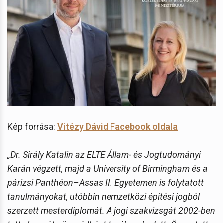
Kép forrása:
Vitézy Dávid Facebook oldala
„Dr. Sirály Katalin az ELTE Állam- és Jogtudományi
Karán végzett, majd a University of Birmingham és a
párizsi Panthéon–Assas II. Egyetemen is folytatott
tanulmányokat, utóbbin nemzetközi építési jogból
szerzett mesterdiplomát. A jogi szakvizsgát 2002-ben