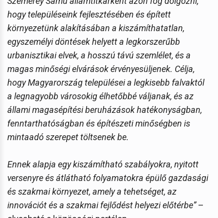
Szemerey Samu államtitkárként azon fog dolgozni,
hogy településeink fejlesztésében és épített
környezetünk alakításában a kiszámíthatatlan,
egyszemélyi döntések helyett a legkorszerűbb
urbanisztikai elvek, a hosszú távú szemlélet, és a
magas minőségi elvárások érvényesüljenek. Célja,
hogy Magyarország települései a legkisebb falvaktól
a legnagyobb városokig élhetőbbé váljanak, és az
állami magasépítési beruházások hatékonyságban,
fenntarthatóságban és építészeti minőségben is
mintaadó szerepet töltsenek be.
Ennek alapja egy kiszámítható szabályokra, nyitott
versenyre és átlátható folyamatokra épülő gazdasági
és szakmai környezet, amely a tehetséget, az
innovációt és a szakmai fejlődést helyezi előtérbe”
–