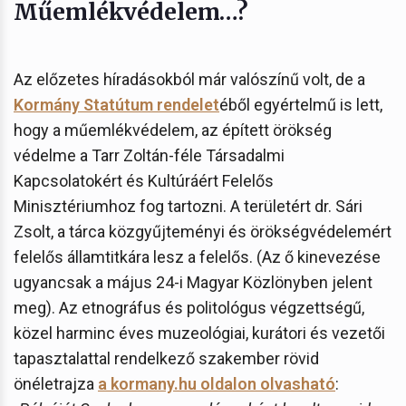
Műemlékvédelem…?
Az előzetes híradásokból már valószínű volt, de a
Kormány Statútum rendelet
éből egyértelmű is lett,
hogy a műemlékvédelem, az épített örökség
védelme a Tarr Zoltán-féle Társadalmi
Kapcsolatokért és Kultúráért Felelős
Minisztériumhoz fog tartozni. A területért dr. Sári
Zsolt, a tárca közgyűjteményi és örökségvédelemért
felelős államtitkára lesz a felelős. (Az ő kinevezése
ugyancsak a május 24-i Magyar Közlönyben jelent
meg). Az etnográfus és politológus végzettségű,
közel harminc éves muzeológiai, kurátori és vezetői
tapasztalattal rendelkező szakember rövid
önéletrajza
a kormany.hu oldalon olvasható
: