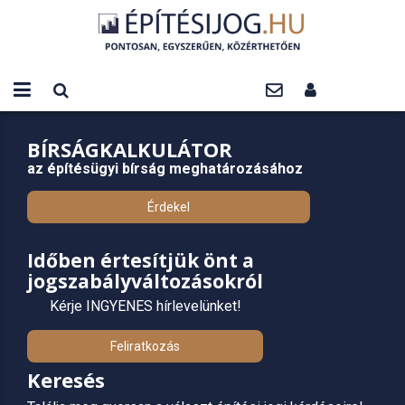
BÍRSÁGKALKULÁTOR
az építésügyi bírság meghatározásához
Érdekel
Időben értesítjük önt a
jogszabályváltozásokról
Kérje INGYENES hírlevelünket!
Feliratkozás
Keresés