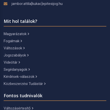
jambor.attila[kukac]epitesijog.hu
Mit hol találok?
Magyarázatok
Fogalmak
Változások
Jogszabályok
Videótár
Segédanyagok
Kérdések-válaszok
Közbeszerzési Tudástár
Fontos tudnivalók
Változásértesítő