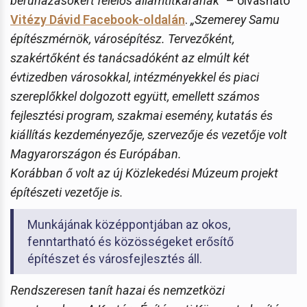
beruházásokért felelős államtitkárának”
– olvasható
Vitézy Dávid Facebook-oldalán
.
„Szemerey Samu
építészmérnök, városépítész. Tervezőként,
szakértőként és tanácsadóként az elmúlt két
évtizedben városokkal, intézményekkel és piaci
szereplőkkel dolgozott együtt, emellett számos
fejlesztési program, szakmai esemény, kutatás és
kiállítás kezdeményezője, szervezője és vezetője volt
Magyarországon és Európában.
Korábban ő volt az új Közlekedési Múzeum projekt
építészeti vezetője is.
Munkájának középpontjában az okos,
fenntartható és közösségeket erősítő
építészet és városfejlesztés áll.
Rendszeresen tanít hazai és nemzetközi