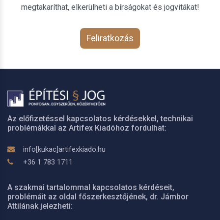
megtakaríthat, elkerülheti a bírságokat és jogvitákat!
Feliratkozás
Az előfizetéssel kapcsolatos kérdésekkel, technikai
problémákkal az Artifex Kiadóhoz fordulhat:
info[kukac]artifexkiado.hu
+36 1 783 1711
A szakmai tartalommal kapcsolatos kérdéseit,
problémáit az oldal főszerkesztőjének, dr. Jámbor
Attilának jelezheti: