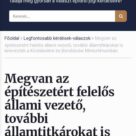
Találja meg gyorsan a választ építési jogi kérdéseire!
Főoldal
Legfontosabb kérdések-válaszok
Megvan az
építészetért felelős állami vezető, további államtitkárokat is
kineveztek a Közlekedési és Beruházási Minisztériumban
Megvan az
építészetért felelős
állami vezető,
további
államtitkárokat is