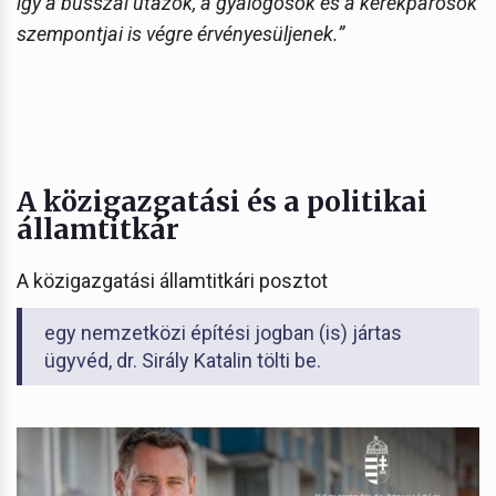
így a busszal utazók, a gyalogosok és a kerékpárosok
szempontjai is végre érvényesüljenek.”
A közigazgatási és a politikai
államtitkár
A közigazgatási államtitkári posztot
egy nemzetközi építési jogban (is) jártas
ügyvéd, dr. Sirály Katalin tölti be.