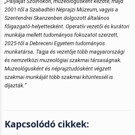
„Pályáját Szolnokon, muzeológusként kezdte, majd
2001-től a Szabadtéri Néprajzi Múzeum, vagyis a
Szentendrei Skanzenben dolgozott általános
főigazgató-helyettesként. Operatív vezetői és kurátori
munkája mellett tudományos fokozatot szerzett,
2025-től a Debreceni Egyetem tudományos
munkatársa. Tagja és vezetője több magyarországi
és nemzetközi muzeológiai szakmai társaságnak.
Muzeológusként és néprajztudósként végzett
szakmai munkáját több szakmai kitüntessél is
díjazták.”
Kapcsolódó cikkek: