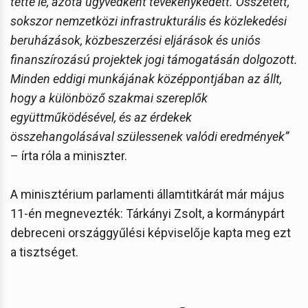
tette le, azóta ügyvédként tevékenykedett. Összetett,
sokszor nemzetközi infrastrukturális és közlekedési
beruházások, közbeszerzési eljárások és uniós
finanszírozású projektek jogi támogatásán dolgozott.
Minden eddigi munkájának középpontjában az állt,
hogy a különböző szakmai szereplők
együttműködésével, és az érdekek
összehangolásával szülessenek valódi eredmények”
– írta róla a miniszter.
A minisztérium parlamenti államtitkárát már május
11-én megnevezték: Tárkányi Zsolt, a kormánypárt
debreceni országgyűlési képviselője kapta meg ezt
a tisztséget.