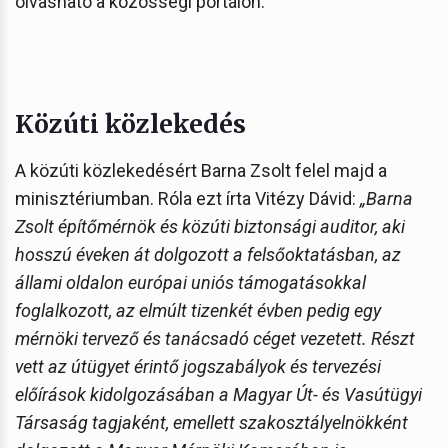
olvasható a közösségi portálon.
Közúti közlekedés
A közúti közlekedésért Barna Zsolt felel majd a
minisztériumban. Róla ezt írta Vitézy Dávid:
„Barna
Zsolt építőmérnök és közúti biztonsági auditor, aki
hosszú éveken át dolgozott a felsőoktatásban, az
állami oldalon európai uniós támogatásokkal
foglalkozott, az elmúlt tizenkét évben pedig egy
mérnöki tervező és tanácsadó céget vezetett. Részt
vett az útügyet érintő jogszabályok és tervezési
előírások kidolgozásában a Magyar Út- és Vasútügyi
Társaság tagjaként, emellett szakosztályelnökként