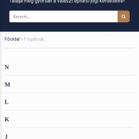
Találja meg gyorsan a választ építési jogi kérdéseire!
Főoldal
Fogalmak
N
M
L
K
J