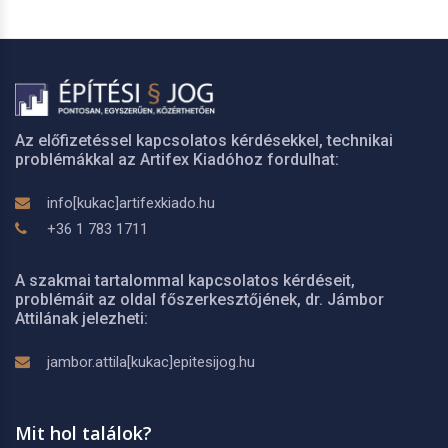
Az előfizetéssel kapcsolatos kérdésekkel, technikai
problémákkal az Artifex Kiadóhoz fordulhat:
info[kukac]artifexkiado.hu
+36 1 783 1711
A szakmai tartalommal kapcsolatos kérdéseit,
problémáit az oldal főszerkesztőjének, dr. Jámbor
Attilának jelezheti:
jambor.attila[kukac]epitesijog.hu
Mit hol találok?