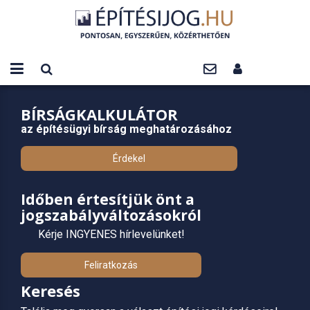
BÍRSÁGKALKULÁTOR
az építésügyi bírság meghatározásához
Érdekel
Időben értesítjük önt a
jogszabályváltozásokról
Kérje INGYENES hírlevelünket!
Feliratkozás
Keresés