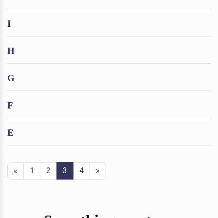
I
H
G
F
E
«
1
2
3
4
»