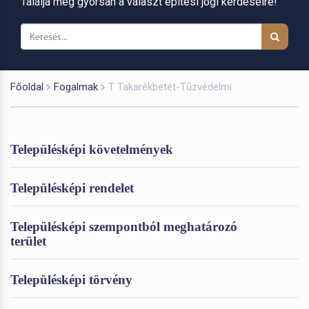
Találja meg gyorsan a választ építési jogi kérdéseire!
Főoldal
Fogalmak
T Takarékbetét-Tűzvédelmi
Településképi követelmények
Településképi rendelet
Településképi szempontból meghatározó
terület
Településképi törvény