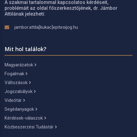
A szakmai tartalommal kapcsolatos kérdéseit,
problémáit az oldal főszerkesztőjének, dr. Jámbor
Attilának jelezheti:
jambor.attila[kukac]epitesijog.hu
Mit hol találok?
Magyarázatok
Fogalmak
Változások
Jogszabályok
Videótár
Segédanyagok
Kérdések-válaszok
Közbeszerzési Tudástár