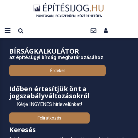
BÍRSÁGKALKULÁTOR
az építésügyi bírság meghatározásához
Érdekel
Időben értesítjük önt a
jogszabályváltozásokról
Kérje INGYENES hírlevelünket!
Feliratkozás
Keresés