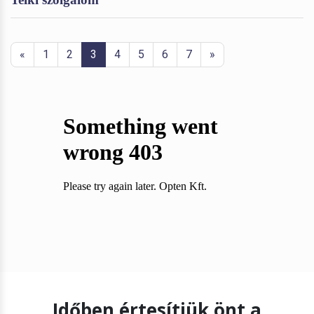
«
1
2
3
4
5
6
7
»
Időben értesítjük önt a