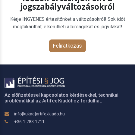
jogszabályváltozásokról
Kérje INGYENES értesítőnket a változásokról! Sok időt
megtakaríthat, elkerülheti a bírságokat és jogvitákat!
Feliratkozás
Az előfizetéssel kapcsolatos kérdésekkel, technikai
problémákkal az Artifex Kiadóhoz fordulhat:
info[kukac]artifexkiado.hu
+36 1 783 1711