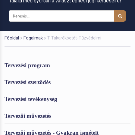
Találja meg gyorsan a választ építési jogi kérdéseire!
Főoldal
Fogalmak
T Takarékbetét-Tűzvédelmi
Tervezési program
Tervezési szerződés
Tervezési tevékenység
Tervezői művezetés
Tervezői művezetés - Gyakran ismételt