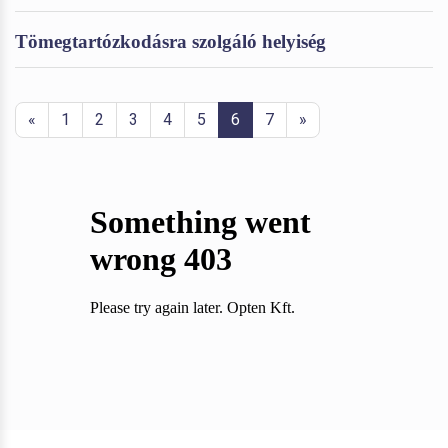
Tömegtartózkodásra szolgáló helyiség
«
1
2
3
4
5
6
7
»