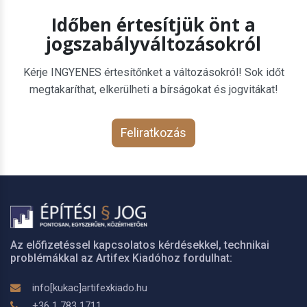
Időben értesítjük önt a
jogszabályváltozásokról
Kérje INGYENES értesítőnket a változásokról! Sok időt
megtakaríthat, elkerülheti a bírságokat és jogvitákat!
Feliratkozás
Az előfizetéssel kapcsolatos kérdésekkel, technikai
problémákkal az Artifex Kiadóhoz fordulhat:
info[kukac]artifexkiado.hu
+36 1 783 1711