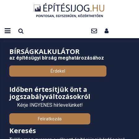
BÍRSÁGKALKULÁTOR
az építésügyi bírság meghatározásához
Érdekel
Időben értesítjük önt a
jogszabályváltozásokról
Kérje INGYENES hírlevelünket!
Feliratkozás
Keresés