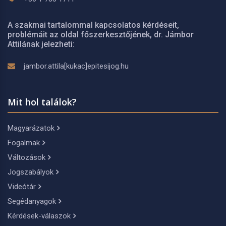
A szakmai tartalommal kapcsolatos kérdéseit,
problémáit az oldal főszerkesztőjének, dr. Jámbor
Attilának jelezheti:
jambor.attila[kukac]epitesijog.hu
Mit hol találok?
Magyarázatok
Fogalmak
Változások
Jogszabályok
Videótár
Segédanyagok
Kérdések-válaszok