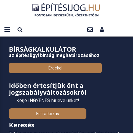
BÍRSÁGKALKULÁTOR
az építésügyi bírság meghatározásához
Érdekel
Időben értesítjük önt a
jogszabályváltozásokról
Kérje INGYENES hírlevelünket!
Feliratkozás
Keresés