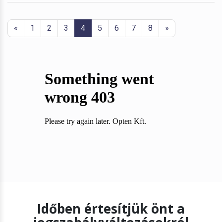
«
1
2
3
4
5
6
7
8
»
Időben értesítjük önt a