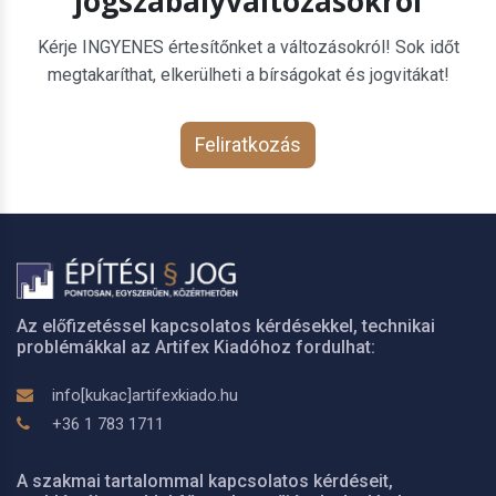
jogszabályváltozásokról
Kérje INGYENES értesítőnket a változásokról! Sok időt
megtakaríthat, elkerülheti a bírságokat és jogvitákat!
Feliratkozás
Az előfizetéssel kapcsolatos kérdésekkel, technikai
problémákkal az Artifex Kiadóhoz fordulhat:
info[kukac]artifexkiado.hu
+36 1 783 1711
A szakmai tartalommal kapcsolatos kérdéseit,