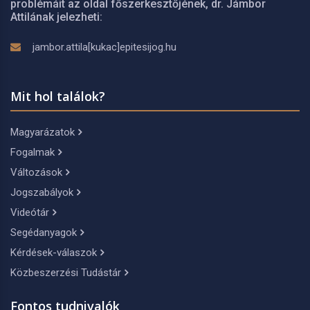
problémáit az oldal főszerkesztőjének, dr. Jámbor
Attilának jelezheti:
jambor.attila[kukac]epitesijog.hu
Mit hol találok?
Magyarázatok
Fogalmak
Változások
Jogszabályok
Videótár
Segédanyagok
Kérdések-válaszok
Közbeszerzési Tudástár
Fontos tudnivalók