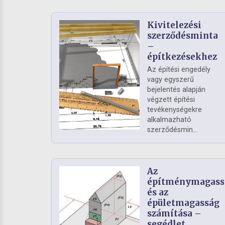
Kivitelezési
szerződésminta
–
építkezésekhez
Az építési engedély
vagy egyszerű
bejelentés alapján
végzett építési
tevékenységekre
alkalmazható
szerződésmin...
Az
építménymagass
és az
épületmagasság
számítása –
segédlet