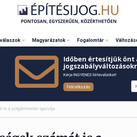
válaszok
Magyarázatok
Fogalomtár
Változá
Időben értesítjük önt 
jogszabályváltozásokr
Kérje INGYENES hírlevelünket!
Feliratkozás
 is a polgármester igazolja