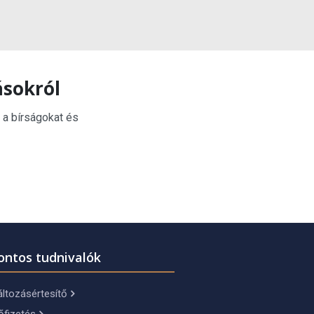
ásokról
 a bírságokat és
ontos tudnivalók
ltozásértesítő