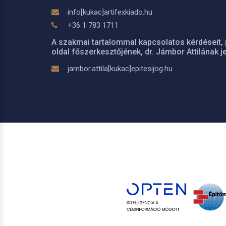
info[kukac]artifexkiado.hu
+36 1 783 1711
A szakmai tartalommal kapcsolatos kérdéseit, 
oldal főszerkesztőjének, dr. Jámbor Attilának je
jambor.attila[kukac]epitesijog.hu