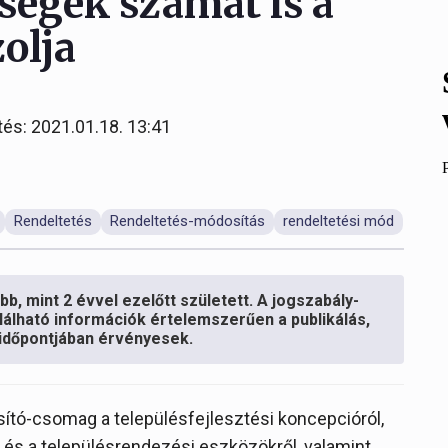
ységek számát is a
olja
tés: 2021.01.18. 13:41
Rendeltetés
Rendeltetés-módosítás
rendeltetési mód
b, mint 2 évvel ezelőtt született. A jogszabály-
lálható információk értelemszerűen a publikálás,
s időpontjában érvényesek.
ító-csomag a településfejlesztési koncepcióról,
ól és a településrendezési eszközökről, valamint