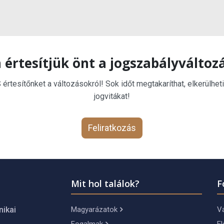
 értesítjük önt a jogszabályváltoz
rtesítőnket a változásokról! Sok időt megtakaríthat, elkerülheti
jogvitákat!
Feliratkozás
Mit hol találok?
F
Magyarázatok
Vá
nikai