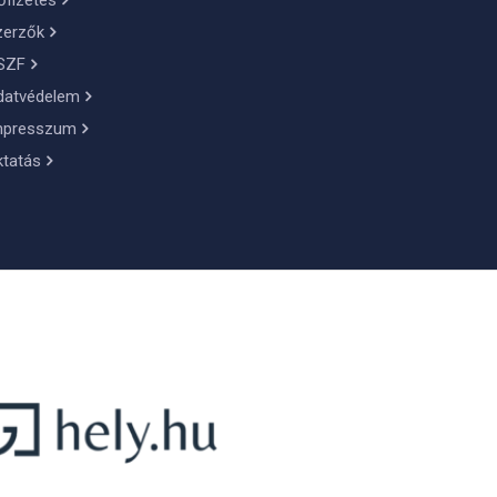
őfizetés
zerzők
SZF
datvédelem
mpresszum
ktatás