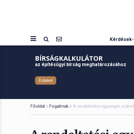
Kérdések-
BÍRSÁGKALKULÁTOR
az építésügyi bírság meghatározásához
Érdekel
Főoldal
Fogalmak
A rendeltetési egységek számát