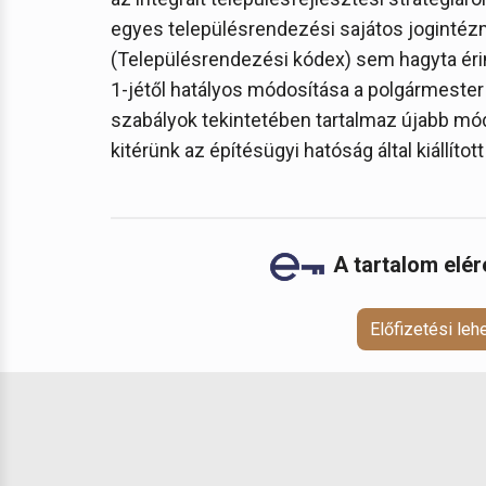
egyes településrendezési sajátos jogintézm
(Településrendezési kódex) sem hagyta érin
1-jétől hatályos módosítása a polgármester 
szabályok tekintetében tartalmaz újabb mód
kitérünk az építésügyi hatóság által kiállítot
A tartalom elé
Előfizetési le