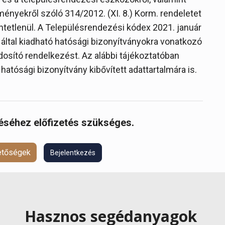
ényekről szóló 314/2012. (XI. 8.) Korm. rendeletet
tetlenül. A Településrendezési kódex 2021. január
által kiadható hatósági bizonyítványokra vonatkozó
osító rendelkezést. Az alábbi tájékoztatóban
t hatósági bizonyítvány kibővített adattartalmára is.
réséhez előfizetés szükséges.
hetőségek
Bejelentkezés
Hasznos segédanyagok