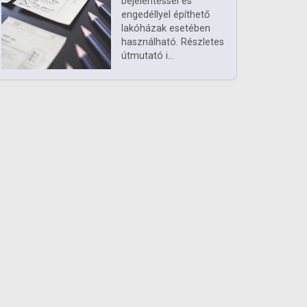
bejelentéssel és
engedéllyel építhető
lakóházak esetében
használható. Részletes
útmutató i...