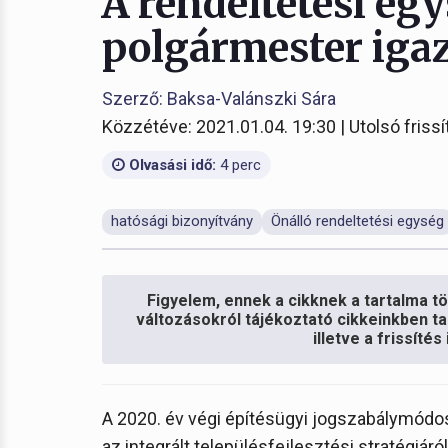
A rendeltetési eg
polgármester igaz
Szerző: Baksa-Valánszki Sára
Közzétéve: 2021.01.04. 19:30 | Utolsó frissí
Olvasási idő:
4 perc
hatósági bizonyítvány
Önálló rendeltetési egység
Figyelem, ennek a cikknek a tartalma töb
változásokról tájékoztató cikkeinkben ta
illetve a frissíté
A 2020. év végi építésügyi jogszabálymódos
az integrált településfejlesztési stratégiár