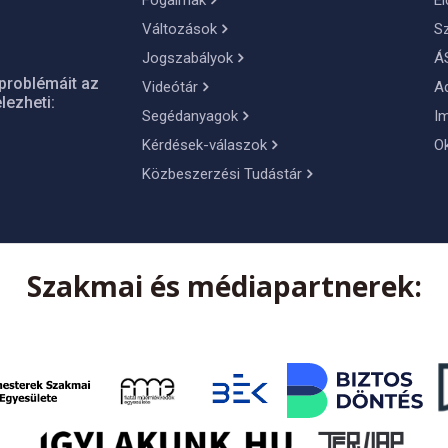
Fogalmak
El
Változások
S
Jogszabályok
Á
problémáit az
Videótár
A
lezheti:
Segédanyagok
I
Kérdések-válaszok
O
Közbeszerzési Tudástár
Szakmai és médiapartnerek: