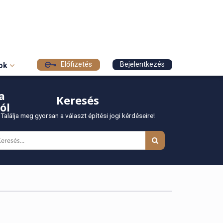
Előfizetés
Bejelentkezés
sok
a
Keresés
ól
Találja meg gyorsan a választ építési jogi kérdéseire!