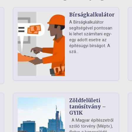
Bírságkalkulátor
A Bírságkalkulátor
segítségével pontosan
ki lehet számítani egy-
egy adott esetre az
építésügyi bírságot. A
szá...
Zöldfelületi
ág
tanúsítvány –
GYIK
A Magyar építészetről
szóló törvény (Méptv.),