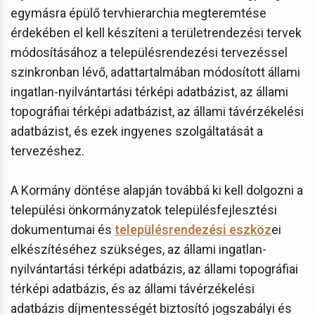
egymásra épülő tervhierarchia megteremtése
érdekében el kell készíteni a területrendezési tervek
módosításához a településrendezési tervezéssel
szinkronban lévő, adattartalmában módosított állami
ingatlan-nyilvántartási térképi adatbázist, az állami
topográfiai térképi adatbázist, az állami távérzékelési
adatbázist, és ezek ingyenes szolgáltatását a
tervezéshez.
A Kormány döntése alapján továbbá ki kell dolgozni a
települési önkormányzatok településfejlesztési
dokumentumai és
településrendezési eszköz
ei
elkészítéséhez szükséges, az állami ingatlan-
nyilvántartási térképi adatbázis, az állami topográfiai
térképi adatbázis, és az állami távérzékelési
adatbázis díjmentességét biztosító jogszabályi és