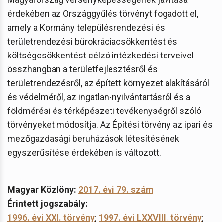
érdekében az Országgyűlés törvényt fogadott el,
amely a Kormány településrendezési és
területrendezési bürokráciacsökkentést és
költségcsökkentést célzó intézkedési terveivel
összhangban a területfejlesztésről és
területrendezésről, az épített környezet alakításáról
és védelméről, az ingatlan-nyilvántartásról és a
földmérési és térképészeti tevékenységről szóló
törvényeket módosítja. Az Építési törvény az ipari és
mezőgazdasági beruházások létesítésének
egyszerűsítése érdekében is változott.
Magyar Közlöny:
2017. évi 79. szám
Érintett jogszabály:
1996. évi XXI. törvény
;
1997. évi LXXVIII. törvény
;