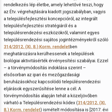
rendelkezés lép életbe, amely lehetővé teszi, hogy
az Étv. végrehajtására kiadott jogszabályban, vagyis
a településfejlesztési koncepcióról, az integrált
településfejlesztési stratégiáról és a
településrendezési eszközökről, valamint egyes
településrendezési sajátos jogintézményekről szóló
314/2012. (XI. 8.) Korm. rendelet
ben
meghatározásra kerülhessenek a települések
biológiai aktivitásérték érvényesítési szabályai. Ezzel
– a törvénymódosítás indoklása szerint –
elsősorban az ipari és mezőgazdasági
beruházásokhoz kapcsolódó településrendezési
eljárások egyszerűsítése lenne a cél. A
törvénymódosítás alapján tehát a közeljövőben
várható a Településrendezési kódex (
314/2012. (XI.
8.) Korm. rendelet
) ismételt módosítása is [2017. évi