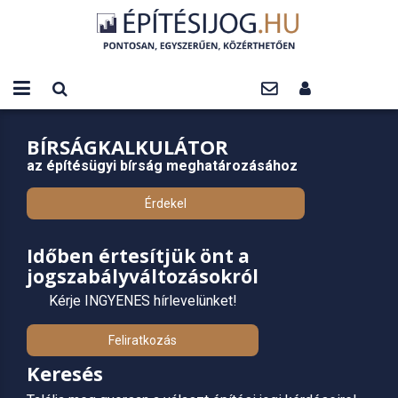
BÍRSÁGKALKULÁTOR
az építésügyi bírság meghatározásához
Érdekel
Időben értesítjük önt a
jogszabályváltozásokról
Kérje INGYENES hírlevelünket!
Feliratkozás
Keresés