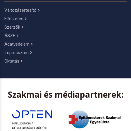
Változásértesítő
Előfizetés
Szerzők
ÁSZF
Adatvédelem
Impresszum
Oktatás
Szakmai és médiapartnerek: