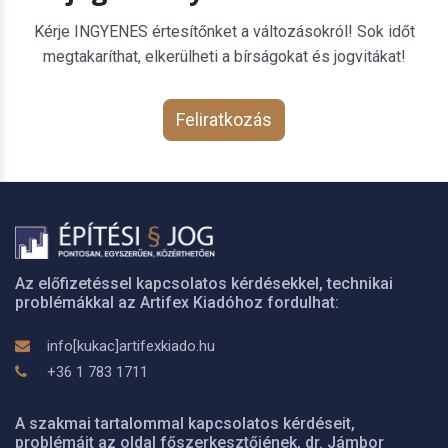
Kérje INGYENES értesítőnket a változásokról! Sok időt
megtakaríthat, elkerülheti a bírságokat és jogvitákat!
Feliratkozás
Az előfizetéssel kapcsolatos kérdésekkel, technikai
problémákkal az Artifex Kiadóhoz fordulhat:
info[kukac]artifexkiado.hu
+36 1 783 1711
A szakmai tartalommal kapcsolatos kérdéseit,
problémáit az oldal főszerkesztőjének, dr. Jámbor