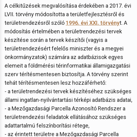
A célkitűzések megvalósítása érdekében a 2017. évi
LVII. törvény módosította a területfejlesztésről és
területrendezésről szóló
1996. évi XXI. törvény
t. A
módosítás értelmében a területrendezési tervek
készítése során a tervek készítői (vagyis a
területrendezésért felelős miniszter és a megyei
önkormányzatok) számára az adatbázisok egyes
elemeit a földmérési térinformatikai államigazgatási
szerv térítésmentesen biztosítja. A törvény szerint
tehát térítésmentesen lesz hozzáférhető:
- a területrendezési tervek készítéséhez szükséges
állami ingatlan-nyilvántartási térképi adatbázis adatai,
- a Mezőgazdasági Parcella Azonosító Rendszer a
területrendezési feladatok ellátásához szükséges
adattartalmú felszínborítási rétege,
- az érintett területre a Mezőgazdasági Parcella