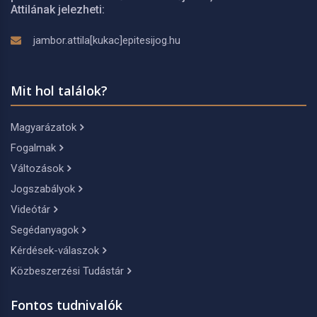
Attilának jelezheti:
jambor.attila[kukac]epitesijog.hu
Mit hol találok?
Magyarázatok
Fogalmak
Változások
Jogszabályok
Videótár
Segédanyagok
Kérdések-válaszok
Közbeszerzési Tudástár
Fontos tudnivalók