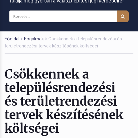
Találja meg gyorsan a választ építési jogi kérdéseire!
Főoldal
Fogalmak
Csökkennek a településrendezési és
területrendezési tervek készítésének költségei
Csökkennek a
településrendezési
és területrendezési
tervek készítésének
költségei