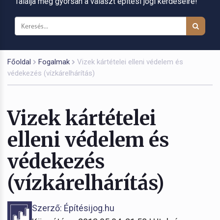
Találja meg gyorsan a választ építési jogi kérdéseire!
Főoldal
Fogalmak
Vizek kártételei elleni védelem és
védekezés (vízkárelhárítás)
Vizek kártételei
elleni védelem és
védekezés
(vízkárelhárítás)
Szerző: Építésijog.hu