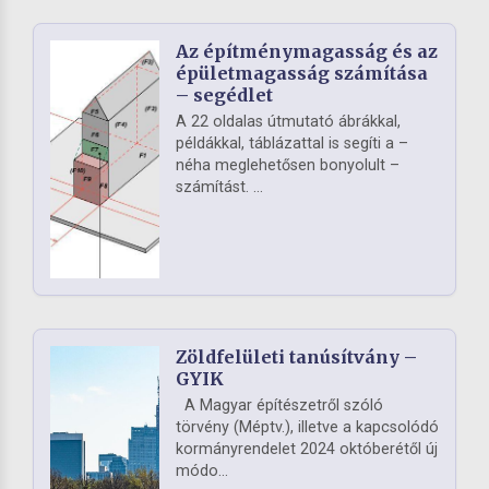
Az építménymagasság és az
épületmagasság számítása
– segédlet
A 22 oldalas útmutató ábrákkal,
példákkal, táblázattal is segíti a –
néha meglehetősen bonyolult –
számítást. ...
Zöldfelületi tanúsítvány –
GYIK
A Magyar építészetről szóló
törvény (Méptv.), illetve a kapcsolódó
kormányrendelet 2024 októberétől új
módo...