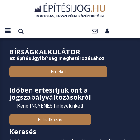
BÍRSÁGKALKULÁTOR
az építésügyi bírság meghatározásához
Érdekel
Időben értesítjük önt a
jogszabályváltozásokról
Kérje INGYENES hírlevelünket!
Feliratkozás
Keresés