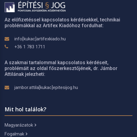
Az előfizetéssel kapcsolatos kérdésekkel, technikai
problémákkal az Artifex Kiadóhoz fordulhat:
info[kukac]artifexkiado.hu
+36 1 783 1711
A szakmai tartalommal kapcsolatos kérdéseit,
problémáit az oldal főszerkesztőjének, dr. Jámbor
Attilának jelezheti:
jambor.attila[kukac]epitesijog.hu
Mit hol találok?
Magyarázatok
Fogalmak