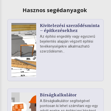
Hasznos segédanyagok
Kivitelezési szerződésminta
– építkezésekhez
Az építési engedély vagy egyszerű
bejelentés alapján végzett építési
tevékenységekre alkalmazható
szerződésmin...
Bírságkalkulátor
A Bírságkalkulátor segítségével
pontosan ki lehet számítani egy-egy
adott esetre az építésügyi bírságot.