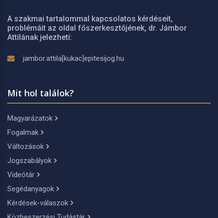
A szakmai tartalommal kapcsolatos kérdéseit,
problémáit az oldal főszerkesztőjének, dr. Jámbor
Attilának jelezheti:
jambor.attila[kukac]epitesijog.hu
Mit hol találok?
Magyarázatok
Fogalmak
Változások
Jogszabályok
Videótár
Segédanyagok
Kérdések-válaszok
Közbeszerzési Tudástár