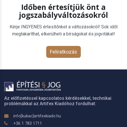
Időben értesítjük önt a
jogszabályváltozásokról
Kérje INGYENES értesítőnket a változásokról! Sok időt
megtakaríthat, elkerülheti a bírságokat és jogvitákat!
Feliratkozás
Az előfizetéssel kapcsolatos kérdésekkel, technikai
problémákkal az Artifex Kiadóhoz fordulhat:
info[kukac]artifexkiado.hu
+36 1 783 1711