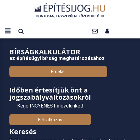
BÍRSÁGKALKULÁTOR
az építésügyi bírság meghatározásához
Érdekel
Időben értesítjük önt a
jogszabályváltozásokról
Kérje INGYENES hírlevelünket!
Feliratkozás
Keresés