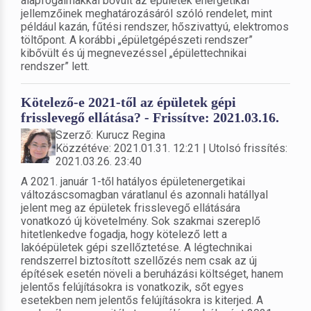
alapfogalmakkal bővült az épületek energetikai
jellemzőinek meghatározásáról szóló rendelet, mint
például kazán, fűtési rendszer, hőszivattyú, elektromos
töltőpont. A korábbi „épületgépészeti rendszer”
kibővült és új megnevezéssel „épülettechnikai
rendszer” lett.
Kötelező-e 2021-től az épületek gépi
frisslevegő ellátása? - Frissítve: 2021.03.16.
Szerző: Kurucz Regina
Közzétéve: 2021.01.31. 12:21 | Utolsó frissítés:
2021.03.26. 23:40
A 2021. január 1-től hatályos épületenergetikai
változáscsomagban váratlanul és azonnali hatállyal
jelent meg az épületek frisslevegő ellátására
vonatkozó új követelmény. Sok szakmai szereplő
hitetlenkedve fogadja, hogy kötelező lett a
lakóépületek gépi szellőztetése. A légtechnikai
rendszerrel biztosított szellőzés nem csak az új
építések esetén növeli a beruházási költséget, hanem
jelentős felújításokra is vonatkozik, sőt egyes
esetekben nem jelentős felújításokra is kiterjed. A