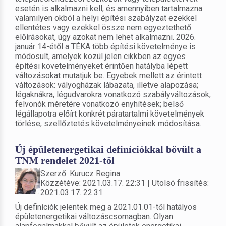
esetén is alkalmazni kell, és amennyiben tartalmazna
valamilyen okból a helyi építési szabályzat ezekkel
ellentétes vagy ezekkel össze nem egyeztethető
előírásokat, úgy azokat nem lehet alkalmazni. 2026.
január 14-étől a TÉKA több építési követelménye is
módosult, amelyek közül jelen cikkben az egyes
építési követelményeket érintően hatályba lépett
változásokat mutatjuk be. Egyebek mellett az érintett
változások: vályogházak lábazata, illetve alapozása;
légaknákra, légudvarokra vonatkozó szabályváltozások;
felvonók méretére vonatkozó enyhítések; belső
légállapotra előírt konkrét páratartalmi követelmények
törlése; szellőztetés követelményeinek módosítása.
Új épületenergetikai definíciókkal bővült a
TNM rendelet 2021-től
Szerző: Kurucz Regina
Közzétéve: 2021.03.17. 22:31 | Utolsó frissítés:
2021.03.17. 22:31
Új definíciók jelentek meg a 2021.01.01-től hatályos
épületenergetikai változáscsomagban. Olyan