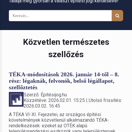
Találja meg gyorsan a választ építési jogi kérdéseire!
Közvetlen természetes
szellőzés
TÉKA-módosítások 2026. január 14-től – 8.
rész: légaknák, felvonók, belső légállapot,
szellőztetés
Szerző: Építésijog.hu
Közzétéve: 2026.02.01. 15:25 | Utolsó frissítés:
2026.03.02. 16:45
A TÉKA VI-XI. Fejezetei, az országos építési
követelmények közvetlenül alkalmazandó TÉKA-
rendelkezések: ezeket az OTÉK alapú
településrendezési eszközök vagy településtervek