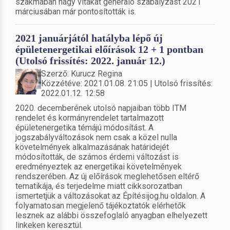
szakmában nagy vitákat generáló szabályzást 2021
márciusában már pontosították is.
2021 januárjától hatályba lépő új
épületenergetikai előírások 12 + 1 pontban
(Utolsó frissítés: 2022. január 12.)
Szerző: Kurucz Regina
Közzétéve: 2021.01.08. 21:05 | Utolsó frissítés:
2022.01.12. 12:58
2020. decemberének utolsó napjaiban több ITM
rendelet és kormányrendelet tartalmazott
épületenergetika témájú módosítást. A
jogszabályváltozások nem csak a közel nulla
követelmények alkalmazásának határidejét
módosították, de számos érdemi változást is
eredményeztek az energetikai követelmények
rendszerében. Az új előírások meglehetősen eltérő
tematikája, és terjedelme miatt cikksorozatban
ismertetjük a változásokat az Építésijog.hu oldalon. A
folyamatosan megjelenő tájékoztatók elérhetők
lesznek az alábbi összefoglaló anyagban elhelyezett
linkeken keresztül.