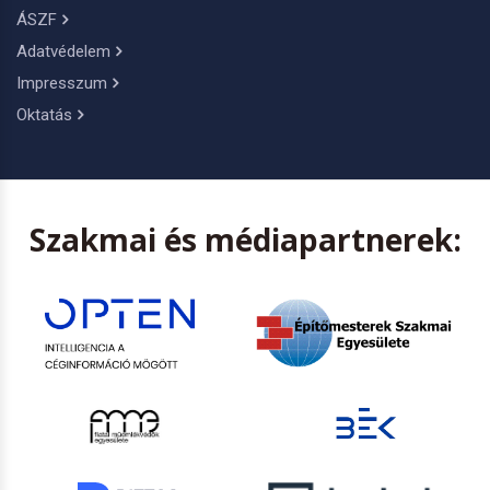
ÁSZF
Adatvédelem
Impresszum
Oktatás
Szakmai és médiapartnerek: