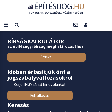
BÍRSÁGKALKULÁTOR
az építésügyi bírság meghatározásához
Érdekel
Időben értesítjük önt a
jogszabályváltozásokról
Kérje INGYENES hírlevelünket!
Feliratkozás
Keresés