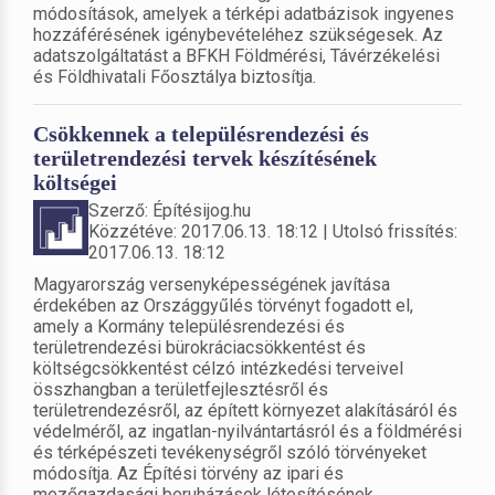
módosítások, amelyek a térképi adatbázisok ingyenes
hozzáférésének igénybevételéhez szükségesek. Az
adatszolgáltatást a BFKH Földmérési, Távérzékelési
és Földhivatali Főosztálya biztosítja.
Csökkennek a településrendezési és
területrendezési tervek készítésének
költségei
Szerző: Építésijog.hu
Közzétéve: 2017.06.13. 18:12 | Utolsó frissítés:
2017.06.13. 18:12
Magyarország versenyképességének javítása
érdekében az Országgyűlés törvényt fogadott el,
amely a Kormány településrendezési és
területrendezési bürokráciacsökkentést és
költségcsökkentést célzó intézkedési terveivel
összhangban a területfejlesztésről és
területrendezésről, az épített környezet alakításáról és
védelméről, az ingatlan-nyilvántartásról és a földmérési
és térképészeti tevékenységről szóló törvényeket
módosítja. Az Építési törvény az ipari és
mezőgazdasági beruházások létesítésének