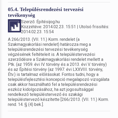
05.4. Településrendezési tervezési
tevékenység
Szerző: Építésijog.hu
Közzétéve: 2014.02.23. 15:51 | Utolsó frissítés:
2014.02.23. 15:54
A 266/2013. (VII. 11.) Korm. rendelet (a
Szakmagyakorlási rendelet) határozza meg a
településrendezési tervezési tevékenység
végzésének feltételeit is. A településtervezési
szerződésre a Szakmagyakorlási rendelet mellett a
Ptk. (az 1959. évi IV. törvény és a 2013. évi V. törvény)
és az Építési törvény (az 1997. évi LXXVIII. törvény,
Étv.) is tartalmaz előírásokat. Fontos tudni, hogy a
településfejlesztési koncepció megalapozó vizsgálata
csak akkor használható fel a településrendezési
eszköz kidolgozásához, ha azt jogosultsággal
rendelkező településtervező és szakági
településtervező készítette [266/2013. (VII. 11.) Korm.
rend. 14. § (4) bek.].