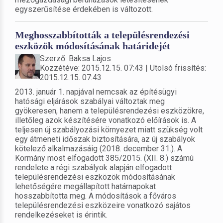
egyszerűsítése érdekében is változott.
Meghosszabbították a településrendezési
eszközök módosításának határidejét
Szerző: Baksa Lajos
Közzétéve: 2015.12.15. 07:43 | Utolsó frissítés:
2015.12.15. 07:43
2013. január 1. napjával nemcsak az építésügyi
hatósági eljárások szabályai változtak meg
gyökeresen, hanem a településrendezési eszközökre,
illetőleg azok készítésére vonatkozó előírások is. A
teljesen új szabályozási környezet miatt szükség volt
egy átmeneti időszak biztosítására, az új szabályok
kötelező alkalmazásáig (2018. december 31.). A
Kormány most elfogadott 385/2015. (XII. 8.) számú
rendelete a régi szabályok alapján elfogadott
településrendezési eszközök módosításának
lehetőségére megállapított határnapokat
hosszabbította meg. A módosítások a főváros
településrendezési eszközeire vonatkozó sajátos
rendelkezéseket is érintik.