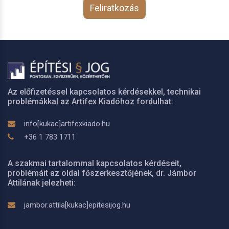
Feliratkozás
Az előfizetéssel kapcsolatos kérdésekkel, technikai
problémákkal az Artifex Kiadóhoz fordulhat:
info[kukac]artifexkiado.hu
+36 1 783 1711
A szakmai tartalommal kapcsolatos kérdéseit,
problémáit az oldal főszerkesztőjének, dr. Jámbor
Attilának jelezheti:
jambor.attila[kukac]epitesijog.hu