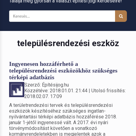
Találja meg gyorsan a választ építési jogi kérdéseire!
településrendezési eszköz
Ingyenesen hozzáférhető a
településrendezési eszközökhöz szükséges
térképi adatbázis
Szerző: Építésijog.hu
Közzétéve: 2018.01.01. 21:44 | Utolsó frissítés:
2018.02.07. 17:09
A területrendezési tervek és településrendezési
eszközök készítéséhez szükséges ingatlan-
nyilvántartási térképi adatbázis hozzáférése 2018.
január 1-jétől ingyenessé vált. A 2017. évi nyári
törvénymódosítást követően a vonatkozó
kormányrendeletekben is megjelentek azok a