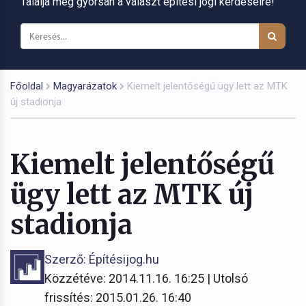
Találja meg gyorsan a választ építési jogi kérdéseire!
Főoldal
Magyarázatok
Kiemelt jelentőségű ügy lett az MTK
új stadionja
Kiemelt jelentőségű
ügy lett az MTK új
stadionja
Szerző: Építésijog.hu
Közzétéve: 2014.11.16. 16:25 | Utolsó
frissítés: 2015.01.26. 16:40