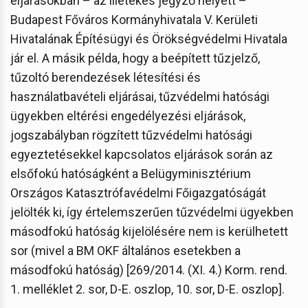
eljárásokban – az illetékes jegyző helyett –
Budapest Főváros Kormányhivatala V. Kerületi
Hivatalának Építésügyi és Örökségvédelmi Hivatala
jár el. A másik példa, hogy a beépített tűzjelző,
tűzoltó berendezések létesítési és
használatbavételi eljárásai, tűzvédelmi hatósági
ügyekben eltérési engedélyezési eljárások,
jogszabályban rögzített tűzvédelmi hatósági
egyeztetésekkel kapcsolatos eljárások során az
elsőfokú hatóságként a Belügyminisztérium
Országos Katasztrófavédelmi Főigazgatóságát
jelölték ki, így értelemszerűen tűzvédelmi ügyekben
másodfokú hatóság kijelölésére nem is kerülhetett
sor (mivel a BM OKF általános esetekben a
másodfokú hatóság) [269/2014. (XI. 4.) Korm. rend.
1. melléklet 2. sor, D-E. oszlop, 10. sor, D-E. oszlop].