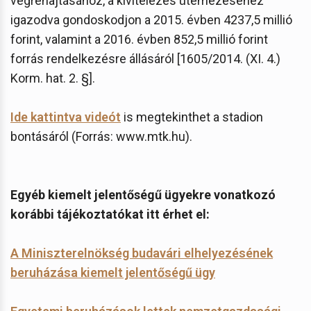
végrehajtásához, a kivitelezés ütemezéséhez
igazodva gondoskodjon a 2015. évben 4237,5 millió
forint, valamint a 2016. évben 852,5 millió forint
forrás rendelkezésre állásáról [1605/2014. (XI. 4.)
Korm. hat. 2. §].
Ide kattintva videót
is megtekinthet a stadion
bontásáról (Forrás: www.mtk.hu).
Egyéb kiemelt jelentőségű ügyekre vonatkozó
korábbi tájékoztatókat itt érhet el:
A Miniszterelnökség budavári elhelyezésének
beruházása kiemelt jelentőségű ügy