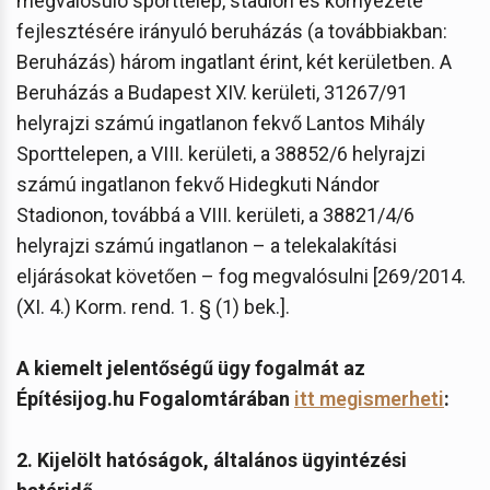
megvalósuló sporttelep, stadion és környezete
fejlesztésére irányuló beruházás (a továbbiakban:
Beruházás) három ingatlant érint, két kerületben. A
Beruházás a Budapest XIV. kerületi, 31267/91
helyrajzi számú ingatlanon fekvő Lantos Mihály
Sporttelepen, a VIII. kerületi, a 38852/6 helyrajzi
számú ingatlanon fekvő Hidegkuti Nándor
Stadionon, továbbá a VIII. kerületi, a 38821/4/6
helyrajzi számú ingatlanon – a telekalakítási
eljárásokat követően – fog megvalósulni [269/2014.
(XI. 4.) Korm. rend. 1. § (1) bek.].
A kiemelt jelentőségű ügy fogalmát az
Építésijog.hu Fogalomtárában
itt megismerheti
:
2. Kijelölt hatóságok, általános ügyintézési