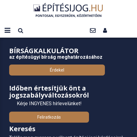
BÍRSÁGKALKULÁTOR
az építésügyi bírság meghatározásához
Érdekel
Időben értesítjük önt a
jogszabályváltozásokról
Kérje INGYENES hírlevelünket!
Feliratkozás
Keresés