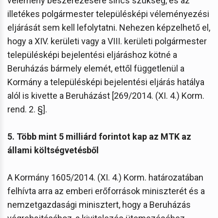
vélemény beszerezésére sincs szükség, és az
illetékes polgármester településképi véleményezési
eljárását sem kell lefolytatni. Nehezen képzelhető el,
hogy a XIV. kerületi vagy a VIII. kerületi polgármester
településképi bejelentési eljáráshoz kötné a
Beruházás bármely elemét, ettől függetlenül a
Kormány a településképi bejelentési eljárás hatálya
alól is kivette a Beruházást [269/2014. (XI. 4.) Korm.
rend. 2. §].
5. Több mint 5 milliárd forintot kap az MTK az
állami költségvetésből
A Kormány 1605/2014. (XI. 4.) Korm. határozatában
felhívta arra az emberi erőforrások miniszterét és a
nemzetgazdasági minisztert, hogy a Beruházás