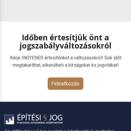
Időben értesítjük önt a
jogszabályváltozásokról
Kérje INGYENES értesítőnket a változásokról! Sok időt
megtakaríthat, elkerülheti a bírságokat és jogvitákat!
Feliratkozás