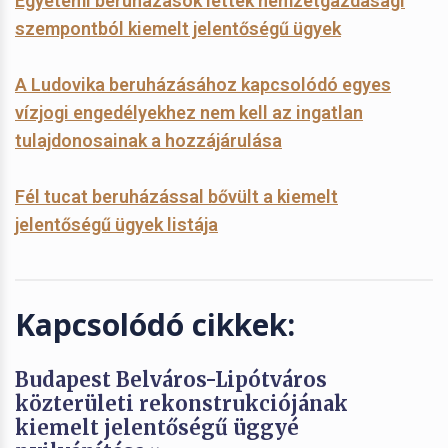
Egyetemi beruházások lettek nemzetgazdasági
szempontból kiemelt jelentőségű ügyek
A Ludovika beruházásához kapcsolódó egyes
vízjogi engedélyekhez nem kell az ingatlan
tulajdonosainak a hozzájárulása
Fél tucat beruházással bővült a kiemelt
jelentőségű ügyek listája
Kapcsolódó cikkek:
Budapest Belváros-Lipótváros
közterületi rekonstrukciójának
kiemelt jelentőségű üggyé