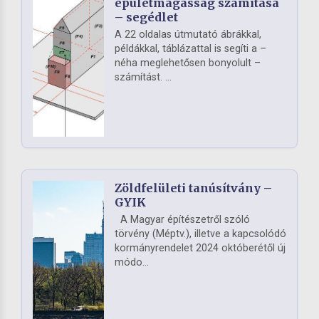
épületmagasság számítása
– segédlet
A 22 oldalas útmutató ábrákkal,
példákkal, táblázattal is segíti a –
néha meglehetősen bonyolult –
számítást. ...
Zöldfelületi tanúsítvány –
GYIK
A Magyar építészetről szóló
törvény (Méptv.), illetve a kapcsolódó
kormányrendelet 2024 októberétől új
módo...