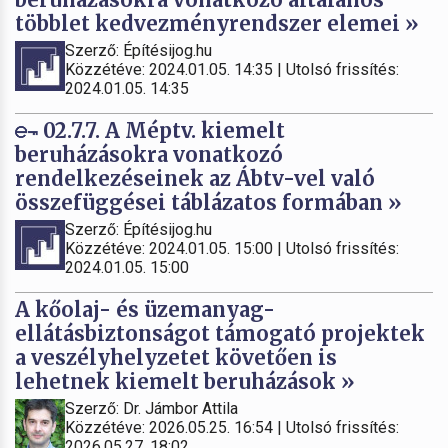
többlet kedvezményrendszer elemei »
Szerző: Építésijog.hu
Közzétéve: 2024.01.05. 14:35 | Utolsó frissítés:
2024.01.05. 14:35
02.7.7. A Méptv. kiemelt
beruházásokra vonatkozó
rendelkezéseinek az Ábtv-vel való
összefüggései táblázatos formában »
Szerző: Építésijog.hu
Közzétéve: 2024.01.05. 15:00 | Utolsó frissítés:
2024.01.05. 15:00
A kőolaj- és üzemanyag-
ellátásbiztonságot támogató projektek
a veszélyhelyzetet követően is
lehetnek kiemelt beruházások »
Szerző: Dr. Jámbor Attila
Közzétéve: 2026.05.25. 16:54 | Utolsó frissítés:
2026.05.27. 18:02