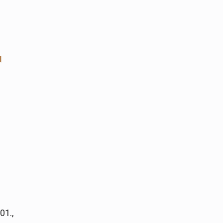
M
01.,