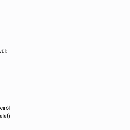
vül:
iről
elet)