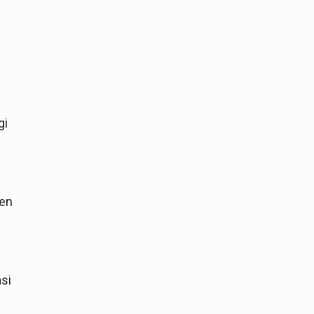
gi
ben
si