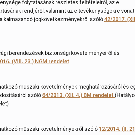
nysége folytatásának részletes feltételeiről, az e
rtásának rendjéről, valamint az e tevékenységekre vona
 alkalmazandó jogkövetkezményekről szóló
42/2017. (XII
nsági berendezések biztonsági követelményeiről és
016. (VIII. 23.) NGM rendelet
natkozó műszaki követelmények meghatározásáról és e
dosításáról szóló
64/2013. (XII. 4.) BM rendelet
(Hatályo
let)
natkozó műszaki követelményekről szóló
12/2014. (II. 2