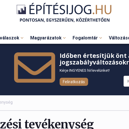
válaszok
Magyarázatok
Fogalomtár
Változá
Időben értesítjük önt 
jogszabályváltozásokr
Kérje INGYENES hírlevelünket!
Feliratkozás
kenység
ezési tevékenység