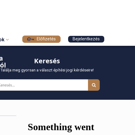
Előfizetés
Bejelentkezés
sok
a
Keresés
ól
Találja meg gyorsan a választ építési jogi kérdéseire!