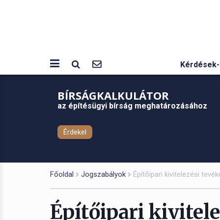
Kérdések-
BÍRSÁGKALKULÁTOR
az építésügyi bírság meghatározásához
Érdekel
Főoldal
Jogszabályok
Építőipari kivitelezési tevé
Építőipari kivitel