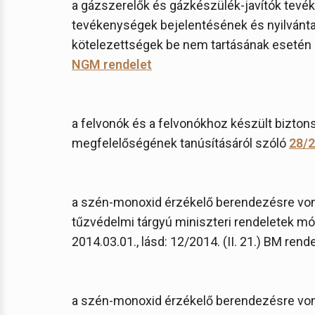
a gázszerelők és gázkészülék-javítók tevéke
tevékenységek bejelentésének és nyilvánta
kötelezettségek be nem tartásának esetén
NGM rendelet
a felvonók és a felvonókhoz készült bizto
megfelelőségének tanúsításáról szóló
28/2
a szén-monoxid érzékelő berendezésre vo
tűzvédelmi tárgyú miniszteri rendeletek mó
2014.03.01., lásd: 12/2014. (II. 21.) BM rende
a szén-monoxid érzékelő berendezésre vo