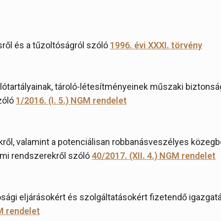
ről és a tűzoltóságról szóló
1996. évi XXXI. törvény
lótartályainak, tároló-létesítményeinek műszaki biztonsá
zóló
1/2016. (I. 5.) NGM rendelet
ről, valamint a potenciálisan robbanásveszélyes közeg
mi rendszerekről szóló
40/2017. (XII. 4.) NGM rendelet
ági eljárásokért és szolgáltatásokért fizetendő igazgatá
BM rendelet