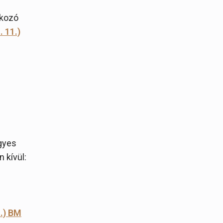
tkozó
. 11.)
gyes
n kívül:
1.) BM