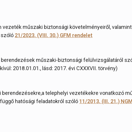
n vezeték műszaki biztonsági követelményeiről, valamint
l szóló
21/2023. (VIII. 30.) GFM rendelet
 berendezések műszaki-biztonsági felülvizsgálatáról sz
kívül: 2018.01.01., lásd: 2017. évi CXXXVII. törvény)
ói berendezésekre,a telephelyi vezetékekre vonatkozó m
efüggő hatósági feladatokról szóló
11/2013. (III. 21.) NG