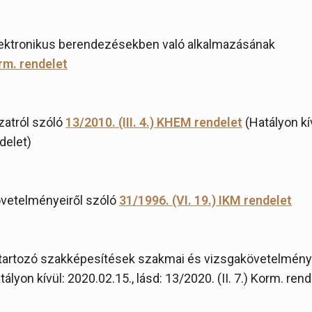
ektronikus berendezésekben való alkalmazásának
orm. rendelet
zatról szóló
13/2010. (III. 4.) KHEM rendelet
(Hatályon kí
delet)
övetelményeiről szóló
31/1996. (VI. 19.) IKM rendelet
tartozó szakképesítések szakmai és vizsgakövetelménye
ályon kívül: 2020.02.15., lásd: 13/2020. (II. 7.) Korm. rend