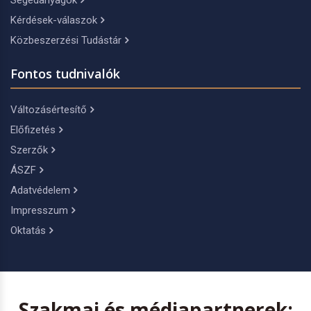
Segédanyagok
Kérdések-válaszok
Közbeszerzési Tudástár
Fontos tudnivalók
Változásértesítő
Előfizetés
Szerzők
ÁSZF
Adatvédelem
Impresszum
Oktatás
Szakmai és médiapartnerek: