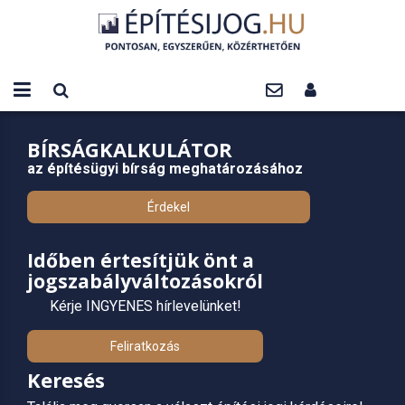
BÍRSÁGKALKULÁTOR
az építésügyi bírság meghatározásához
Érdekel
Időben értesítjük önt a
jogszabályváltozásokról
Kérje INGYENES hírlevelünket!
Feliratkozás
Keresés