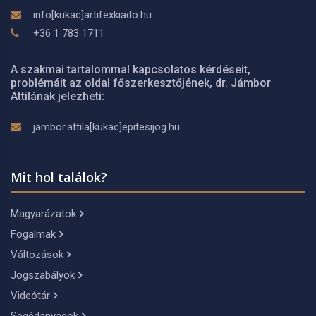
info[kukac]artifexkiado.hu
+36 1 783 1711
A szakmai tartalommal kapcsolatos kérdéseit,
problémáit az oldal főszerkesztőjének, dr. Jámbor
Attilának jelezheti:
jambor.attila[kukac]epitesijog.hu
Mit hol találok?
Magyarázatok
Fogalmak
Változások
Jogszabályok
Videótár