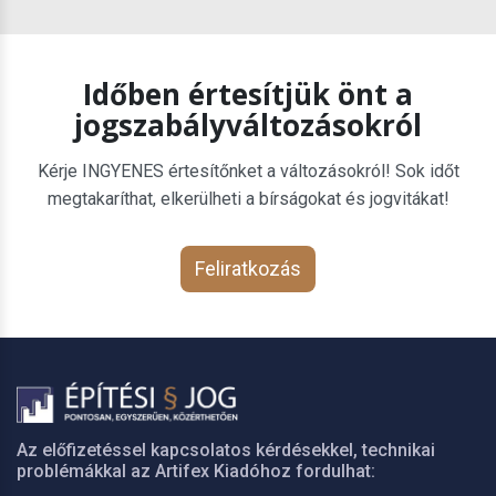
Időben értesítjük önt a
jogszabályváltozásokról
Kérje INGYENES értesítőnket a változásokról! Sok időt
megtakaríthat, elkerülheti a bírságokat és jogvitákat!
Feliratkozás
Az előfizetéssel kapcsolatos kérdésekkel, technikai
problémákkal az Artifex Kiadóhoz fordulhat: