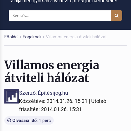
Találja meg gyorsan a választ építési jogi kérdéseire!
Főoldal
Fogalmak
Villamos energia átviteli hálózat
Villamos energia
átviteli hálózat
Szerző: Építésijog.hu
Közzétéve: 2014.01.26. 15:31 | Utolsó
frissítés: 2014.01.26. 15:31
Olvasási idő:
1 perc