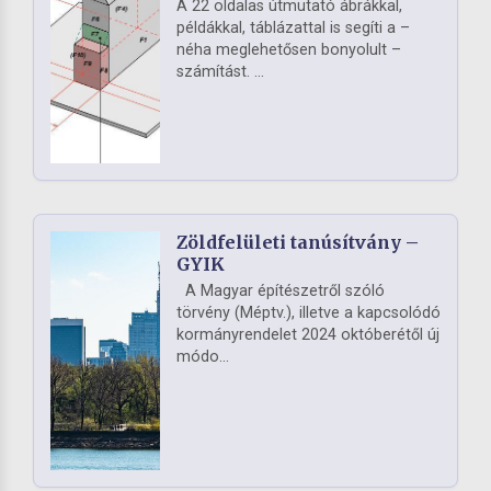
A 22 oldalas útmutató ábrákkal,
példákkal, táblázattal is segíti a –
néha meglehetősen bonyolult –
számítást. ...
Zöldfelületi tanúsítvány –
GYIK
A Magyar építészetről szóló
törvény (Méptv.), illetve a kapcsolódó
kormányrendelet 2024 októberétől új
módo...