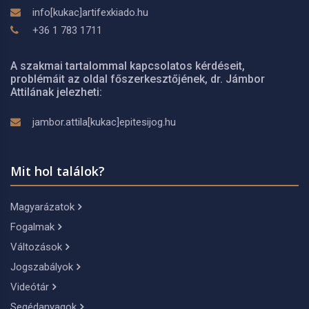
info[kukac]artifexkiado.hu
+36 1 783 1711
A szakmai tartalommal kapcsolatos kérdéseit,
problémáit az oldal főszerkesztőjének, dr. Jámbor
Attilának jelezheti:
jambor.attila[kukac]epitesijog.hu
Mit hol találok?
Magyarázatok
Fogalmak
Változások
Jogszabályok
Videótár
Segédanyagok