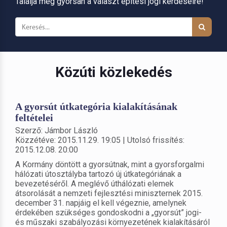
Találja meg gyorsan a választ építési jogi kérdéseire!
Közúti közlekedés
A gyorsút útkategória kialakításának
feltételei
Szerző: Jámbor László
Közzétéve: 2015.11.29. 19:05 | Utolsó frissítés:
2015.12.08. 20:00
A Kormány döntött a gyorsútnak, mint a gyorsforgalmi
hálózati útosztályba tartozó új útkategóriának a
bevezetéséről. A meglévő úthálózati elemek
átsorolását a nemzeti fejlesztési miniszternek 2015.
december 31. napjáig el kell végeznie, amelynek
érdekében szükséges gondoskodni a „gyorsút” jogi-
és műszaki szabályozási környezetének kialakításáról