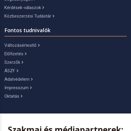
Kérdések-válaszok
Közbeszerzési Tudástár
Fontos tudnivalók
Változásértesítő
Előfizetés
Szerzők
ÁSZF
Adatvédelem
Impresszum
Oktatás
Szakmai és médiapartnerek: