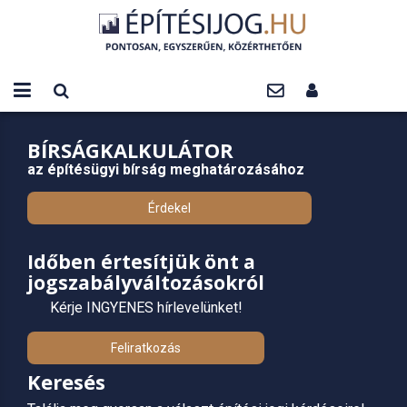
BÍRSÁGKALKULÁTOR
az építésügyi bírság meghatározásához
Érdekel
Időben értesítjük önt a
jogszabályváltozásokról
Kérje INGYENES hírlevelünket!
Feliratkozás
Keresés