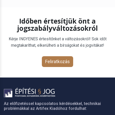
Időben értesítjük önt a
jogszabályváltozásokról
Kérje INGYENES értesítőnket a változásokról! Sok időt
megtakaríthat, elkerülheti a bírságokat és jogvitákat!
Feliratkozás
Az előfizetéssel kapcsolatos kérdésekkel, technikai
problémákkal az Artifex Kiadóhoz fordulhat: