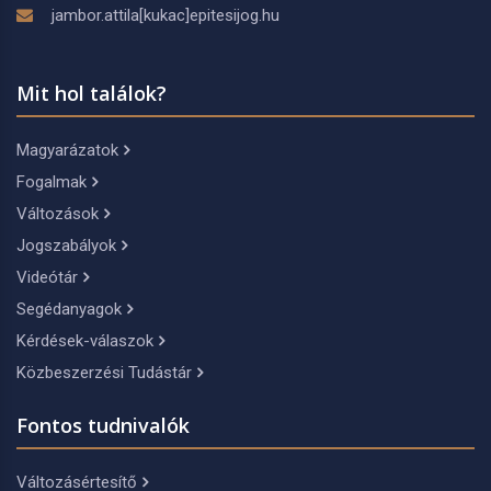
jambor.attila[kukac]epitesijog.hu
Mit hol találok?
Magyarázatok
Fogalmak
Változások
Jogszabályok
Videótár
Segédanyagok
Kérdések-válaszok
Közbeszerzési Tudástár
Fontos tudnivalók
Változásértesítő