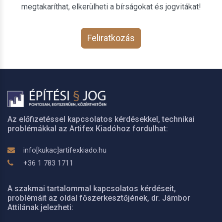
megtakaríthat, elkerülheti a bírságokat és jogvitákat!
Feliratkozás
Az előfizetéssel kapcsolatos kérdésekkel, technikai
problémákkal az Artifex Kiadóhoz fordulhat:
info[kukac]artifexkiado.hu
+36 1 783 1711
A szakmai tartalommal kapcsolatos kérdéseit,
problémáit az oldal főszerkesztőjének, dr. Jámbor
Attilának jelezheti: