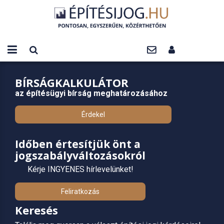
BÍRSÁGKALKULÁTOR
az építésügyi bírság meghatározásához
Érdekel
Időben értesítjük önt a
jogszabályváltozásokról
Kérje INGYENES hírlevelünket!
Feliratkozás
Keresés