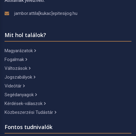
Attilának jelezheti:
jambor.attila[kukac]epitesijog.hu
Mit hol találok?
Magyarázatok
Fogalmak
Változások
Jogszabályok
Videótár
Segédanyagok
Kérdések-válaszok
Közbeszerzési Tudástár
Fontos tudnivalók