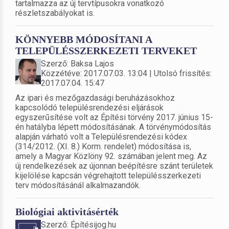
tartalmazza az új tervtípusokra vonatkozó
részletszabályokat is.
KÖNNYEBB MÓDOSÍTANI A
TELEPÜLÉSSZERKEZETI TERVEKET
Szerző: Baksa Lajos
Közzétéve: 2017.07.03. 13:04 | Utolsó frissítés:
2017.07.04. 15:47
Az ipari és mezőgazdasági beruházásokhoz
kapcsolódó településrendezési eljárások
egyszerűsítése volt az Építési törvény 2017. június 15-
én hatályba lépett módosításának. A törvénymódosítás
alapján várható volt a Településrendezési kódex
(314/2012. (XI. 8.) Korm. rendelet) módosítása is,
amely a Magyar Közlöny 92. számában jelent meg. Az
új rendelkezések az újonnan beépítésre szánt területek
kijelölése kapcsán végrehajtott településszerkezeti
terv módosításánál alkalmazandók.
Biológiai aktivitásérték
Szerző: Építésijog.hu