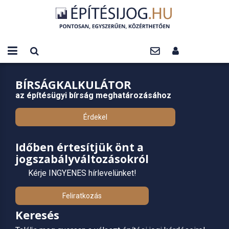
BÍRSÁGKALKULÁTOR
az építésügyi bírság meghatározásához
Érdekel
Időben értesítjük önt a
jogszabályváltozásokról
Kérje INGYENES hírlevelünket!
Feliratkozás
Keresés