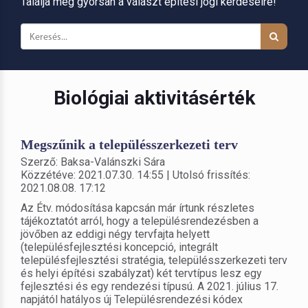
Találja meg gyorsan a választ építési jogi kérdéseire!
Biológiai aktivitásérték
Megszűnik a településszerkezeti terv
Szerző: Baksa-Valánszki Sára
Közzétéve: 2021.07.30. 14:55 | Utolsó frissítés:
2021.08.08. 17:12
Az Étv. módosítása kapcsán már írtunk részletes
tájékoztatót arról, hogy a településrendezésben a
jövőben az eddigi négy tervfajta helyett
(településfejlesztési koncepció, integrált
településfejlesztési stratégia, településszerkezeti terv
és helyi építési szabályzat) két tervtípus lesz egy
fejlesztési és egy rendezési típusú. A 2021. július 17.
napjától hatályos új Településrendezési kódex