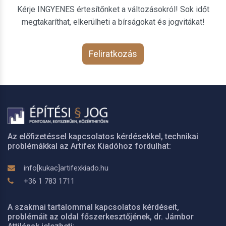
Kérje INGYENES értesítőnket a változásokról! Sok időt
megtakaríthat, elkerülheti a bírságokat és jogvitákat!
Feliratkozás
Az előfizetéssel kapcsolatos kérdésekkel, technikai
problémákkal az Artifex Kiadóhoz fordulhat:
info[kukac]artifexkiado.hu
+36 1 783 1711
A szakmai tartalommal kapcsolatos kérdéseit,
problémáit az oldal főszerkesztőjének, dr. Jámbor