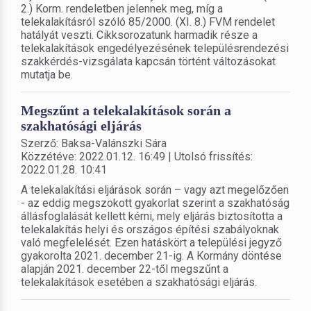
2.) Korm. rendeletben jelennek meg, míg a
telekalakításról szóló 85/2000. (XI. 8.) FVM rendelet
hatályát veszti. Cikksorozatunk harmadik része a
telekalakítások engedélyezésének településrendezési
szakkérdés-vizsgálata kapcsán történt változásokat
mutatja be.
Megszűnt a telekalakítások során a
szakhatósági eljárás
Szerző: Baksa-Valánszki Sára
Közzétéve: 2022.01.12. 16:49 | Utolsó frissítés:
2022.01.28. 10:41
A telekalakítási eljárások során – vagy azt megelőzően
- az eddig megszokott gyakorlat szerint a szakhatóság
állásfoglalását kellett kérni, mely eljárás biztosította a
telekalakítás helyi és országos építési szabályoknak
való megfelelését. Ezen hatáskört a települési jegyző
gyakorolta 2021. december 21-ig. A Kormány döntése
alapján 2021. december 22-től megszűnt a
telekalakítások esetében a szakhatósági eljárás.