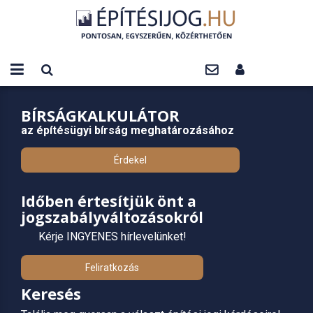
BÍRSÁGKALKULÁTOR
az építésügyi bírság meghatározásához
Érdekel
Időben értesítjük önt a
jogszabályváltozásokról
Kérje INGYENES hírlevelünket!
Feliratkozás
Keresés