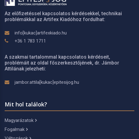
Az előfizetéssel kapcsolatos kérdésekkel, technikai
problémákkal az Artifex Kiadóhoz fordulhat:
info[kukac]artifexkiado.hu
+36 1 783 1711
A szakmai tartalommal kapcsolatos kérdéseit,
problémáit az oldal főszerkesztőjének, dr. Jámbor
Attilának jelezheti:
jambor.attila[kukac]epitesijog.hu
Mit hol találok?
Magyarázatok
Fogalmak
Változások