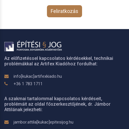
Feliratkozás
Az előfizetéssel kapcsolatos kérdésekkel, technikai
problémákkal az Artifex Kiadóhoz fordulhat:
info[kukac]artifexkiado.hu
+36 1 783 1711
A szakmai tartalommal kapcsolatos kérdéseit,
problémáit az oldal főszerkesztőjének, dr. Jámbor
Attilának jelezheti:
jambor.attila[kukac]epitesijog.hu