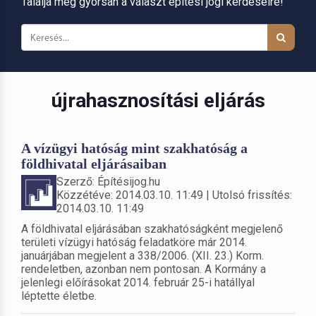
Találja meg gyorsan a választ építési jogi kérdéseire!
újrahasznosítási eljárás
A vízügyi hatóság mint szakhatóság a
földhivatal eljárásaiban
Szerző: Építésijog.hu
Közzétéve: 2014.03.10. 11:49 | Utolsó frissítés:
2014.03.10. 11:49
A földhivatal eljárásában szakhatóságként megjelenő
területi vízügyi hatóság feladatköre már 2014.
januárjában megjelent a 338/2006. (XII. 23.) Korm.
rendeletben, azonban nem pontosan. A Kormány a
jelenlegi előírásokat 2014. február 25-i hatállyal
léptette életbe.