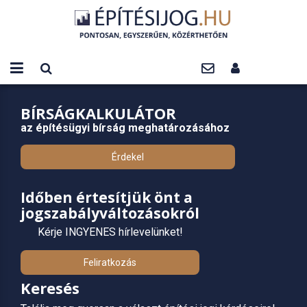
BÍRSÁGKALKULÁTOR
az építésügyi bírság meghatározásához
Érdekel
Időben értesítjük önt a
jogszabályváltozásokról
Kérje INGYENES hírlevelünket!
Feliratkozás
Keresés