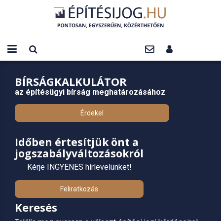
BÍRSÁGKALKULÁTOR
az építésügyi bírság meghatározásához
Érdekel
Időben értesítjük önt a
jogszabályváltozásokról
Kérje INGYENES hírlevelünket!
Feliratkozás
Keresés