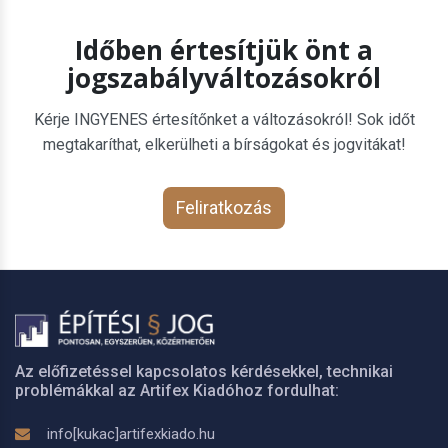
Időben értesítjük önt a
jogszabályváltozásokról
Kérje INGYENES értesítőnket a változásokról! Sok időt
megtakaríthat, elkerülheti a bírságokat és jogvitákat!
Feliratkozás
Az előfizetéssel kapcsolatos kérdésekkel, technikai
problémákkal az Artifex Kiadóhoz fordulhat:
info[kukac]artifexkiado.hu