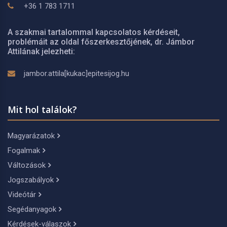
+36 1 783 1711
A szakmai tartalommal kapcsolatos kérdéseit,
problémáit az oldal főszerkesztőjének, dr. Jámbor
Attilának jelezheti:
jambor.attila[kukac]epitesijog.hu
Mit hol találok?
Magyarázatok
Fogalmak
Változások
Jogszabályok
Videótár
Segédanyagok
Kérdések-válaszok