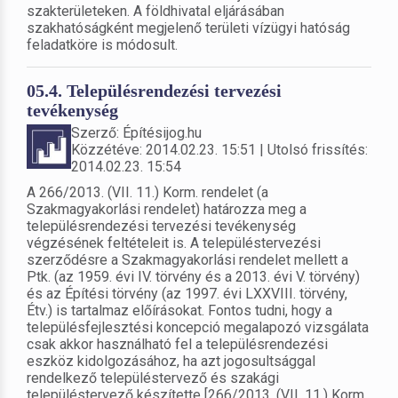
szakterületeken. A földhivatal eljárásában
szakhatóságként megjelenő területi vízügyi hatóság
feladatköre is módosult.
05.4. Településrendezési tervezési
tevékenység
Szerző: Építésijog.hu
Közzétéve: 2014.02.23. 15:51 | Utolsó frissítés:
2014.02.23. 15:54
A 266/2013. (VII. 11.) Korm. rendelet (a
Szakmagyakorlási rendelet) határozza meg a
településrendezési tervezési tevékenység
végzésének feltételeit is. A településtervezési
szerződésre a Szakmagyakorlási rendelet mellett a
Ptk. (az 1959. évi IV. törvény és a 2013. évi V. törvény)
és az Építési törvény (az 1997. évi LXXVIII. törvény,
Étv.) is tartalmaz előírásokat. Fontos tudni, hogy a
településfejlesztési koncepció megalapozó vizsgálata
csak akkor használható fel a településrendezési
eszköz kidolgozásához, ha azt jogosultsággal
rendelkező településtervező és szakági
településtervező készítette [266/2013. (VII. 11.) Korm.