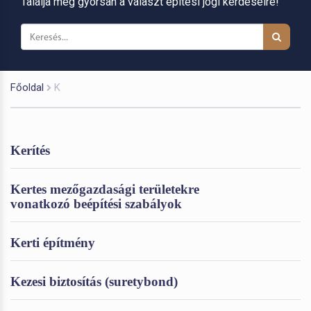
Találja meg gyorsan a választ építési jogi kérdéseire!
Főoldal
K
Kerítés
Kertes mezőgazdasági területekre
vonatkozó beépítési szabályok
Kerti építmény
Kezesi biztosítás (suretybond)