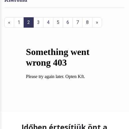
«
1
2
3
4
5
6
7
8
»
Időben értesítjük önt a