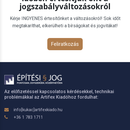
jogszabályváltozásokról
Kérje INGYENES értesítőnket a változásokról! Sok időt
megtakaríthat, elkerülheti a bírságokat és jogvitákat!
Feliratkozás
Az előfizetéssel kapcsolatos kérdésekkel, technikai
problémákkal az Artifex Kiadóhoz fordulhat:
info[kukac]artifexkiado.hu
+36 1 783 1711