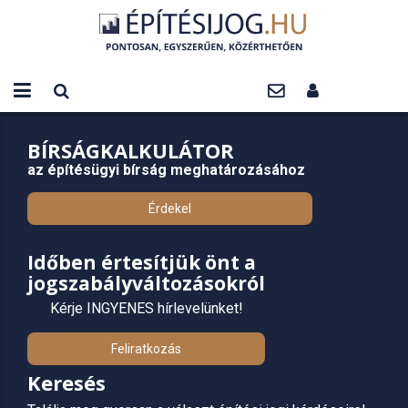
BÍRSÁGKALKULÁTOR
az építésügyi bírság meghatározásához
Érdekel
Időben értesítjük önt a
jogszabályváltozásokról
Kérje INGYENES hírlevelünket!
Feliratkozás
Keresés