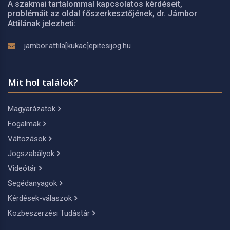
A szakmai tartalommal kapcsolatos kérdéseit,
problémáit az oldal főszerkesztőjének, dr. Jámbor
Attilának jelezheti:
jambor.attila[kukac]epitesijog.hu
Mit hol találok?
Magyarázatok
Fogalmak
Változások
Jogszabályok
Videótár
Segédanyagok
Kérdések-válaszok
Közbeszerzési Tudástár