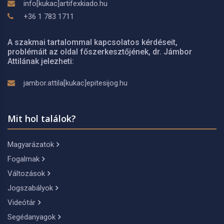
info[kukac]artifexkiado.hu
+36 1 783 1711
A szakmai tartalommal kapcsolatos kérdéseit,
problémáit az oldal főszerkesztőjének, dr. Jámbor
Attilának jelezheti:
jambor.attila[kukac]epitesijog.hu
Mit hol találok?
Magyarázatok
Fogalmak
Változások
Jogszabályok
Videótár
Segédanyagok