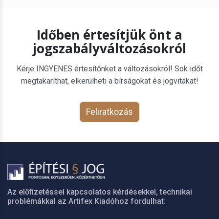
Időben értesítjük önt a
jogszabályváltozásokról
Kérje INGYENES értesítőnket a változásokról! Sok időt
megtakaríthat, elkerülheti a bírságokat és jogvitákat!
Feliratkozás
Az előfizetéssel kapcsolatos kérdésekkel, technikai
problémákkal az Artifex Kiadóhoz fordulhat: