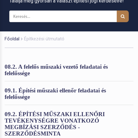
Találja meg gyorsan a választ építési jogi kérdéseire!
Főoldal
Építkezési útmutató
08.2. A felelős műszaki vezető feladatai és
felelőssége
09.1. Építési műszaki ellenőr feladatai és
felelőssége
09.2. ÉPÍTÉSI MŰSZAKI ELLENŐRI
TEVÉKENYSÉGRE VONATKOZÓ
MEGBÍZÁSI SZERZŐDÉS -
SZERZŐDÉSMINTA