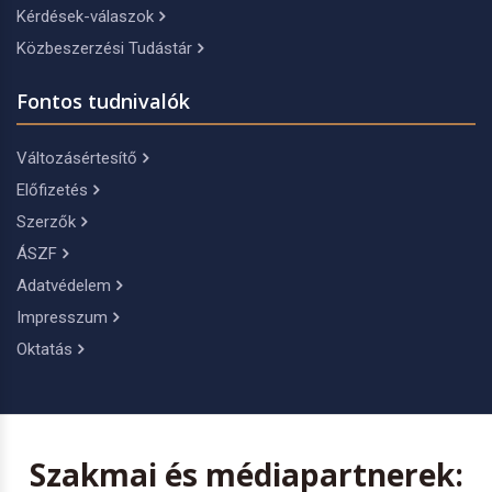
Kérdések-válaszok
Közbeszerzési Tudástár
Fontos tudnivalók
Változásértesítő
Előfizetés
Szerzők
ÁSZF
Adatvédelem
Impresszum
Oktatás
Szakmai és médiapartnerek: