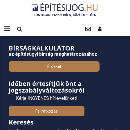
BÍRSÁGKALKULÁTOR
az építésügyi bírság meghatározásához
Érdekel
Időben értesítjük önt a
jogszabályváltozásokról
Kérje INGYENES hírlevelünket!
Feliratkozás
Keresés