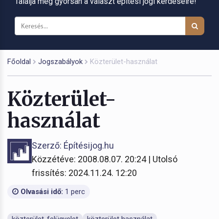
Találja meg gyorsan a választ építési jogi kérdéseire!
Főoldal
Jogszabályok
Közterület-használat
Közterület-
használat
Szerző: Építésijog.hu
Közzétéve: 2008.08.07. 20:24 | Utolsó
frissítés: 2024.11.24. 12:20
Olvasási idő:
1 perc
közterület-felügyelet
közterület használat