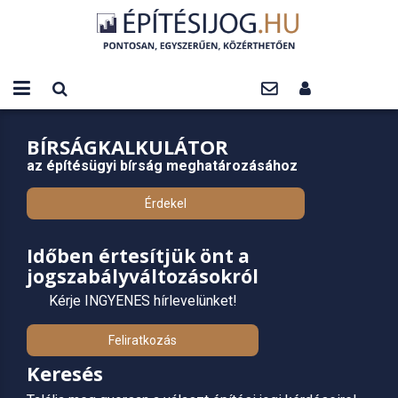
BÍRSÁGKALKULÁTOR
az építésügyi bírság meghatározásához
Érdekel
Időben értesítjük önt a
jogszabályváltozásokról
Kérje INGYENES hírlevelünket!
Feliratkozás
Keresés