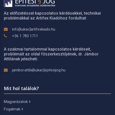
Az előfizetéssel kapcsolatos kérdésekkel, technikai
problémákkal az Artifex Kiadóhoz fordulhat:
info[kukac]artifexkiado.hu
+36 1 783 1711
A szakmai tartalommal kapcsolatos kérdéseit,
problémáit az oldal főszerkesztőjének, dr. Jámbor
Attilának jelezheti:
jambor.attila[kukac]epitesijog.hu
Mit hol találok?
Magyarázatok
Fogalmak