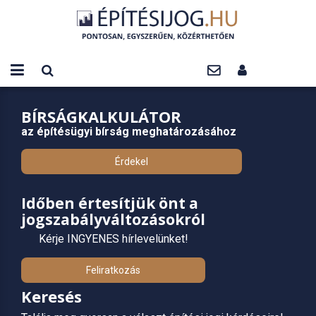
BÍRSÁGKALKULÁTOR
az építésügyi bírság meghatározásához
Érdekel
Időben értesítjük önt a
jogszabályváltozásokról
Kérje INGYENES hírlevelünket!
Feliratkozás
Keresés