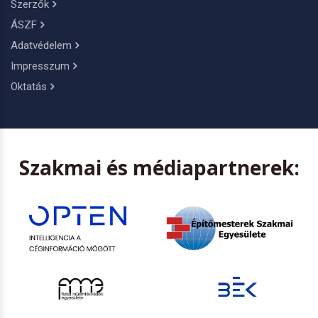
Szerzők
ÁSZF
Adatvédelem
Impresszum
Oktatás
Szakmai és médiapartnerek: