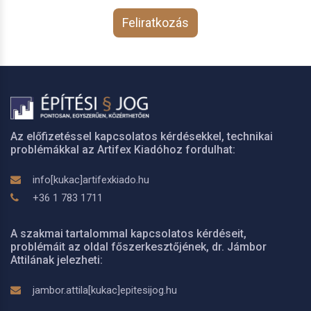
Feliratkozás
Az előfizetéssel kapcsolatos kérdésekkel, technikai
problémákkal az Artifex Kiadóhoz fordulhat:
info[kukac]artifexkiado.hu
+36 1 783 1711
A szakmai tartalommal kapcsolatos kérdéseit,
problémáit az oldal főszerkesztőjének, dr. Jámbor
Attilának jelezheti:
jambor.attila[kukac]epitesijog.hu