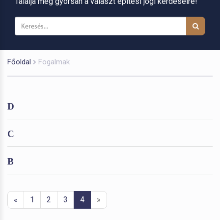
Találja meg gyorsan a választ építési jogi kérdéseire!
Főoldal
Fogalmak
D
C
B
«
1
2
3
4
»